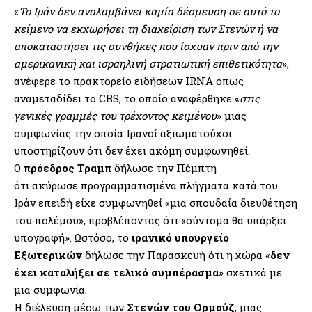
«
Το Ιράν δεν αναλαμβάνει καμία δέσμευση σε αυτό το
κείμενο να εκχωρήσει τη διαχείριση των Στενών ή να
αποκαταστήσει τις συνθήκες που ίσχυαν πριν από την
αμερικανική και ισραηλινή στρατιωτική επιθετικότητα
»,
ανέφερε το πρακτορείο ειδήσεων IRNA όπως
αναμεταδίδει το CBS, το οποίο αναφέρθηκε «
στις
γενικές γραμμές του τρέχοντος κειμένου
» μιας
συμφωνίας την οποία Ιρανοί αξιωματούχοι
υποστηρίζουν ότι δεν έχει ακόμη συμφωνηθεί.
Ο
πρόεδρος Τραμπ
δήλωσε την Πέμπτη
ότι ακύρωσε προγραμματισμένα πλήγματα κατά του
Ιράν επειδή είχε συμφωνηθεί «μια σπουδαία διευθέτηση
του πολέμου», προβλέποντας ότι «σύντομα θα υπάρξει
υπογραφή». Ωστόσο, το
ιρανικό υπουργείο
Εξωτερικών
δήλωσε την Παρασκευή ότι η χώρα «
δεν
έχει καταλήξει σε τελικό συμπέρασμα
» σχετικά με
μια συμφωνία.
Η διέλευση μέσω των
Στενών του Ορμούζ
, μιας