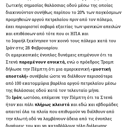
ζωτικής σημασίας θαλάσσιας οδού μέσω της οποίας
διακινούνταν συνήθως περίπου το 20% των παγκόσμιων
προμηθειών αργού πετρελαίου πριν από τον πόλεμο,
έχει περιοριστεί σοβαρά εξαιτίας των ιρανικών απειλών
και επιθέσεων από τότε που οι ΗΠΑ και
το Ισραήλ ξεκίνησαν τον κοινό τους πόλεμο κατά του
Ιράν στις 28 Φεβρουαρίου.
Οι αμερικανικές ένοπλες δυνάμεις επιμένουν ότι τα
Στενά
παραμένουν ανοικτά,
ενώ ο πρόεδρος Τραμπ
δήλωσε την Πέμπτη ότι μια αμερικανική «
μυστική
αποστολή
» συνέβαλε ώστε να διέλθουν περισσότερα
από 100 εκατομμύρια βαρέλια αργού πετρελαίου μέσω
της θαλάσσιας οδού κατά τον τελευταίο μήνα.
Το
Ιράν
, ωστόσο, επέμεινε την Πέμπτη ότι τα Στενά
ήταν και πάλι
πλήρως κλειστά
και εδώ και εβδομάδες
απαιτεί όλα τα πλοία που επιθυμούν να διέλθουν από
την πλωτή οδό να λαμβάνουν άδεια από τις ένοπλες
δυνάμεις του και να καταβάλλουν τέλη διέλευσης.