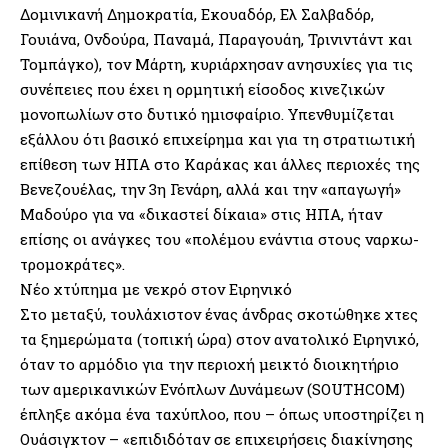
Δομινικανή Δημοκρατία, Εκουαδόρ, Ελ Σαλβαδόρ,
Γουιάνα, Ονδούρα, Παναμά, Παραγουάη, Τρινιντάντ και
Τομπάγκο), τον Μάρτη, κυριάρχησαν ανησυχίες για τις
συνέπειες που έχει η ορμητική είσοδος κινεζικών
μονοπωλίων στο δυτικό ημισφαίριο. Υπενθυμίζεται
εξάλλου ότι βασικό επιχείρημα και για τη στρατιωτική
επίθεση των ΗΠΑ στο Καράκας και άλλες περιοχές της
Βενεζουέλας, την 3η Γενάρη, αλλά και την «απαγωγή»
Μαδούρο για να «δικαστεί δίκαια» στις ΗΠΑ, ήταν
επίσης οι ανάγκες του «πολέμου ενάντια στους ναρκω-
τρομοκράτες».
Νέο χτύπημα με νεκρό στον Ειρηνικό
Στο μεταξύ, τουλάχιστον ένας άνδρας σκοτώθηκε χτες
τα ξημερώματα (τοπική ώρα) στον ανατολικό Ειρηνικό,
όταν το αρμόδιο για την περιοχή μεικτό διοικητήριο
των αμερικανικών Ενόπλων Δυνάμεων (SOUTHCOM)
έπληξε ακόμα ένα ταχύπλοο, που – όπως υποστηρίζει η
Ουάσιγκτον – «επιδιδόταν σε επιχειρήσεις διακίνησης