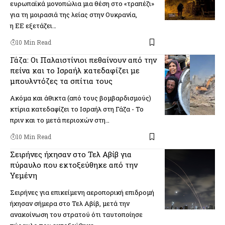
ευρωπαϊκά μονοπώλια μια θέση στο «τραπέζι»
για τη μοιρασιά της λείας στην Ουκρανία,
η ΕΕ εξετάζει…
10 Min Read
Γάζα: Οι Παλαιστίνιοι πεθαίνουν από την
πείνα και το Ισραήλ κατεδαφίζει με
μπουλντόζες τα σπίτια τους
Ακόμα και άθικτα (από τους βομβαρδισμούς)
κτίρια κατεδαφίζει το Ισραήλ στη Γάζα - Το
πριν και το μετά περιοχών στη…
10 Min Read
Σειρήνες ήχησαν στο Τελ Αβίβ για
πύραυλο που εκτοξεύθηκε από την
Υεμένη
Σειρήνες για επικείμενη αεροπορική επιδρομή
ήχησαν σήμερα στο Τελ Αβίβ, μετά την
ανακοίνωση του στρατού ότι ταυτοποίησε