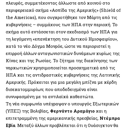
πλευρές, συμμετέχοντας άλλωστε από κοινού στο
περιφερειακό σχήμα «Ασπίδα της Αμερικής» (Shield of
the Americas), που συγκροτήθηκε τον Μάρτη από τις
κυβερνήσεις – συμμάχους των ΗΠΑ στην περιοχή. Το
σχήμα αυτό εντάσσεται στον σχεδιασμό των ΗΠΑ για
τη λεγόμενη «επανάκτηση του Δυτικού Ημισφαιρίου»,
κατά το νέο Δόγμα Μονρόε, ώστε να περιοριστεί η
επιρροή άλλων ανταγωνιστικών δυνάμεων κυρίως της
Κίνας και της Ρωσίας. Το ζήτημα της διακίνησης των
ναρκωτικών χρησιμοποιείται προσχηματικά από τις
ΗΠΑ και τις αντιδραστικές κυβερνήσεις της Λατινικής
Αμερικής. Πρόκειται για μια μεγάλη μπίζνα με κέρδη
δισεκατομμυρίων, που αποδεδειγμένα είναι
συνυφασμένη με τα αντιλαϊκά καθεστώτα.
Τη νέα συμφωνία υπέγραψαν ο υπουργός Εξωτερικών
(ΥΠΕΞ) της Βολιβίας,
Φερνάντο Αραμάγιο
και η
επιτετραμμένη της αμερικανικής πρεσβείας,
Ντέμπρα
Εβία
. Μεταξύ άλλων προβλέπεται ότι η Ουάσιγκτον θα