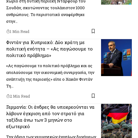
χωριό στη δυτική περιοχή Νταρφούρ του
Σουδάν, σκοτώνοντας τουλάχιστον 1000
ανθρώπους. Το περιστατικό αναφέρθηκε
στην…
1 Min Read
Φιντάν για Κυπριακό: Δύο κράτη με
πολιτική ενότητα – «Ας παγώσουμε το
πολιτικό πρόβλημα»
«Ας παγώσουμε το πολιτικό πρόβλημα και ας
απολαύσουμε την οικονομική συνεργασία, την
ανάπτυξη της περιοχής» είπε ο Χακάν Φιντάν
Τη…
2 Min Read
Γερμανία: Οι άνδρες θα υποχρεούνται να
λάβουν έγκριση από τον στρατό για
ταξίδια άνω των 3 μηνών στο
εξωτερικό
Την άδεια των γερμανικών ένοπλων δυνάμεων