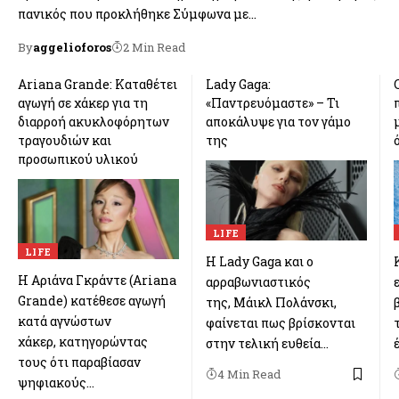
πανικός που προκλήθηκε Σύμφωνα με…
By
aggelioforos
2 Min Read
Ariana Grande: Καταθέτει
Lady Gaga:
αγωγή σε χάκερ για τη
«Παντρευόμαστε» – Τι
διαρροή ακυκλοφόρητων
αποκάλυψε για τον γάμο
τραγουδιών και
της
προσωπικού υλικού
LIFE
LIFE
Η Lady Gaga και ο
Η Αριάνα Γκράντε (Ariana
αρραβωνιαστικός
Grande) κατέθεσε αγωγή
της, Μάικλ Πολάνσκι,
κατά αγνώστων
φαίνεται πως βρίσκονται
χάκερ, κατηγορώντας
στην τελική ευθεία…
τους ότι παραβίασαν
4 Min Read
ψηφιακούς…