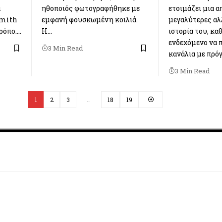
α
ηθοποιός φωτογραφήθηκε με
ετοιμάζει μια α
Smith
εμφανή φουσκωμένη κοιλιά.
μεγαλύτερες αλ
ρόπο.…
Η…
ιστορία του, κα
ενδεχόμενο να π
3 Min Read
κανάλια με πρό
3 Min Read
1
2
3
…
18
19