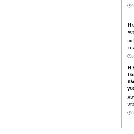
0
Η 
νε
απ
τη
0
H Ε
Γε
πλ
γυ
Αυτ
υπ
0