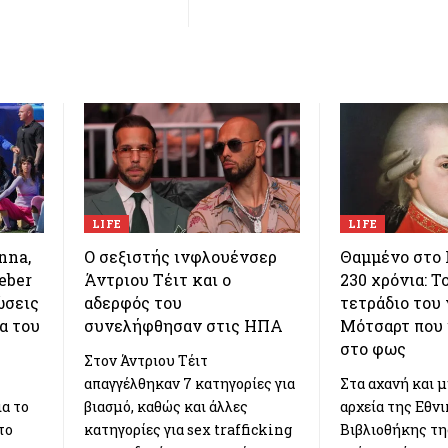
LIFE
LIFE
nna,
Ο σεξιστής ινφλουένσερ
Θαμμένο στο 
eber
Άντριου Τέιτ και ο
230 χρόνια: 
ώσεις
αδερφός του
τετράδιο του
α του
συνελήφθησαν στις ΗΠΑ
Μότσαρτ που 
στο φως
Στον Άντριου Τέιτ
απαγγέλθηκαν 7 κατηγορίες για
Στα αχανή και 
ια το
βιασμό, καθώς και άλλες
αρχεία της Εθν
το
κατηγορίες για sex trafficking
Βιβλιοθήκης της