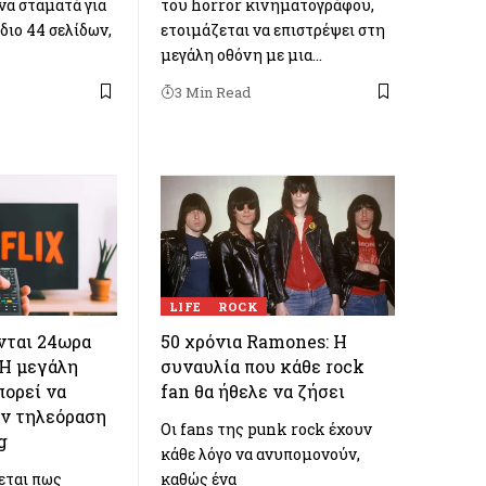
να σταματά για
του horror κινηματογράφου,
διο 44 σελίδων,
ετοιμάζεται να επιστρέψει στη
μεγάλη οθόνη με μια…
3 Min Read
LIFE
ROCK
ονται 24ωρα
50 χρόνια Ramones: Η
 Η μεγάλη
συναυλία που κάθε rock
πορεί να
fan θα ήθελε να ζήσει
ην τηλεόραση
Οι fans της punk rock έχουν
g
κάθε λόγο να ανυπομονούν,
εται πως
καθώς ένα