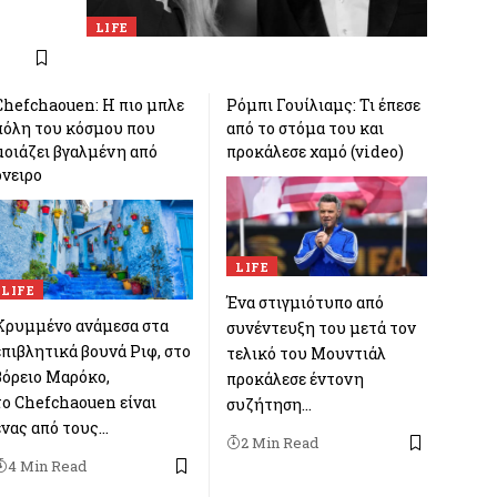
LIFE
Chefchaouen: Η πιο μπλε
Ρόμπι Γουίλιαμς: Τι έπεσε
πόλη του κόσμου που
από το στόμα του και
μοιάζει βγαλμένη από
προκάλεσε χαμό (video)
όνειρο
LIFE
LIFE
Ένα στιγμιότυπο από
Κρυμμένο ανάμεσα στα
συνέντευξη του μετά τον
επιβλητικά βουνά Ριφ, στο
τελικό του Μουντιάλ
βόρειο Μαρόκο,
προκάλεσε έντονη
το Chefchaouen είναι
συζήτηση…
ένας από τους…
2 Min Read
4 Min Read