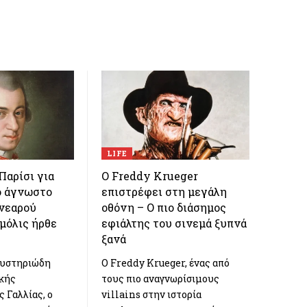
LIFE
Παρίσι για
Ο Freddy Krueger
Το άγνωστο
επιστρέφει στη μεγάλη
 νεαρού
οθόνη – Ο πιο διάσημος
μόλις ήρθε
εφιάλτης του σινεμά ξυπνά
ξανά
μυστηριώδη
Ο Freddy Krueger, ένας από
ικής
τους πιο αναγνωρίσιμους
 Γαλλίας, ο
villains στην ιστορία