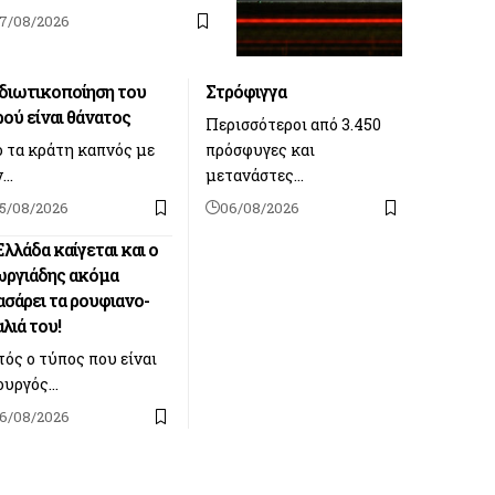
7/08/2026
ιδιωτικοποίηση του
Στρόφιγγα
ρού είναι θάνατος
Περισσότεροι από 3.450
ό τα κράτη καπνός με
πρόσφυγες και
ν…
μετανάστες…
5/08/2026
06/08/2026
λλάδα καίγεται και ο
ωργιάδης ακόμα
ασάρει τα ρουφιανο-
αλιά του!
ός ο τύπος που είναι
ουργός…
6/08/2026