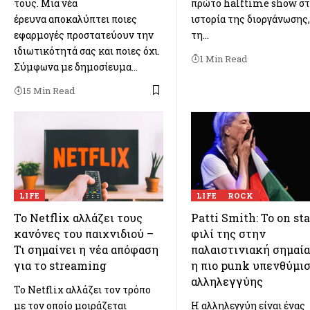
τους. Μια νέα
πρώτο halftime show σ
έρευνα αποκαλύπτει ποιες
ιστορία της διοργάνωσης,
εφαρμογές προστατεύουν την
τη…
ιδιωτικότητά σας και ποιες όχι.
1 Min Read
Σύμφωνα με δημοσίευμα…
15 Min Read
LIFE
LIFE
ROCK
Το Netflix αλλάζει τους
Patti Smith: Το on st
κανόνες του παιχνιδιού –
φιλί της στην
Τι σημαίνει η νέα απόφαση
παλαιστινιακή σημαία
για το streaming
η πιο punk υπενθύμι
αλληλεγγύης
Το Netflix αλλάζει τον τρόπο
με τον οποίο μοιράζεται
Η αλληλεγγύη είναι ένας