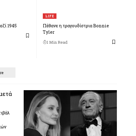
LIFE
αζί 1945
Πέθανε η τραγουδίστρια Bonnie
Tyler
1 Min Read
re
 μετά
τιβάλ
κών