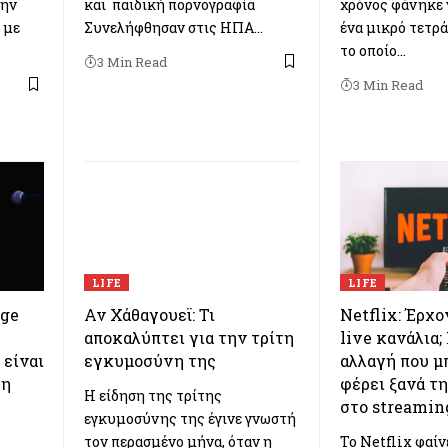
την
και παιδική πορνογραφία
χρόνος φάνηκε 
 με
Συνελήφθησαν στις ΗΠΑ…
ένα μικρό τετρά
το οποίο…
3 Min Read
3 Min Read
LIFE
LIFE
age
Αν Χάθαγουεϊ: Τι
Netflix: Έρχ
αποκαλύπτει για την τρίτη
live κανάλια;
 είναι
εγκυμοσύνη της
αλλαγή που μ
ση
φέρει ξανά τ
Η είδηση της τρίτης
στο streamin
εγκυμοσύνης της έγινε γνωστή
τον περασμένο μήνα, όταν η
Το Netflix φαίν