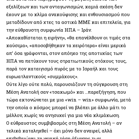
εξελίξεων και των ανταγωνισμών, καμιά σχέση δεν
έχουν με το κλίμα ανακούφισης και ενθουσιασμού που
μεταδίδουν από χτες τα αστικά ΜΜΕ και επιτελεία, για
την εύθραυστη συμφωνία ΗΠΑ – Ιράν.
«Αποκαθίσταται η ειρήνη», «θα επανέλθουν οι τιμές στα
καύσιμα», «αποσοβήθηκαν τα χειρότερα» είναι μερικά
απ’ όσα γράφονται, στον απόηχο της αποτυχίας των
ΗΠΑ να πετύχουν τους στρατιωτικούς στόχους τους,
παρά τον καταιγισμό πυρός με το Ισραήλ και τους
ευρωατλαντικούς «συμμάχους».
Ούτε λίγο ούτε πολύ, παρουσιάζουν τη σύγκρουση στη
Μέση Ανατολή σαν «τσακωμό» και …παρεξήγηση, που
τώρα εκτονώνεται με μια «win – win» συμφωνία, μετά
την οποία ο κόσμος μπορεί να βλέπει με άλλο μάτι το
μέλλον, χωρίς να ανησυχεί για μια νέα κλιμάκωση.
Ο εύθραυστος συμβιβασμός στη Μέση Ανατολή – αν
τελικά καταληχθεί – όχι μόνο δεν αναιρεί, αλλά
επιβεβαιώνει τη γενική τάση όξυνσης των