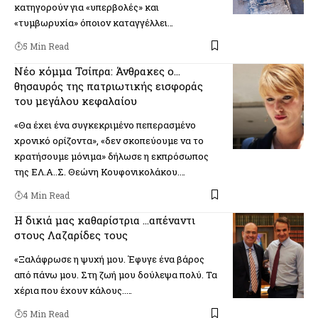
κατηγορούν για «υπερβολές» και
«τυμβωρυχία» όποιον καταγγέλλει…
5 Min Read
Νέο κόμμα Τσίπρα: Άνθρακες ο…
θησαυρός της πατριωτικής εισφοράς
του μεγάλου κεφαλαίου
«Θα έχει ένα συγκεκριμένο πεπερασμένο
χρονικό ορίζοντα», «δεν σκοπεύουμε να το
κρατήσουμε μόνιμα» δήλωσε η εκπρόσωπος
της ΕΛ.Α..Σ. Θεώνη Κουφονικολάκου.…
4 Min Read
Η δικιά μας καθαρίστρια …απέναντι
στους Λαζαρίδες τους
«Ξαλάφρωσε η ψυχή μου. Έφυγε ένα βάρος
από πάνω μου. Στη ζωή μου δούλεψα πολύ. Τα
χέρια που έχουν κάλους..…
5 Min Read