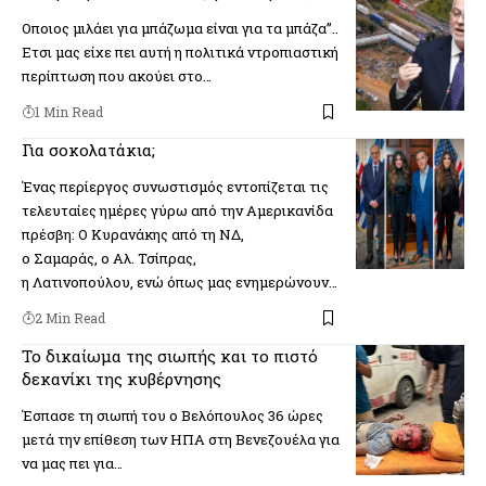
Οποιος μιλάει για μπάζωμα είναι για τα μπάζα”..
Ετσι μας είχε πει αυτή η πολιτικά ντροπιαστική
περίπτωση που ακούει στο…
1 Min Read
Για σοκολατάκια;
Ένας περίεργος συνωστισμός εντοπίζεται τις
τελευταίες ημέρες γύρω από την Αμερικανίδα
πρέσβη: Ο Κυρανάκης από τη ΝΔ,
ο Σαμαράς, ο Αλ. Τσίπρας,
η Λατινοπούλου, ενώ όπως μας ενημερώνουν…
2 Min Read
Το δικαίωμα της σιωπής και το πιστό
δεκανίκι της κυβέρνησης
Έσπασε τη σιωπή του ο Βελόπουλος 36 ώρες
μετά την επίθεση των ΗΠΑ στη Βενεζουέλα για
να μας πει για…