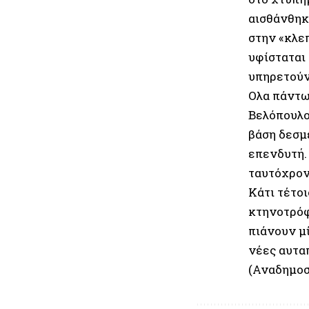
αισθάνθηκ
στην «κλεπ
υφίσταται 
υπηρετούν
Ολα πάντω
Βελόπουλος
βάση δεσμ
επενδυτή.
ταυτόχρον
Κάτι τέτο
κτηνοτρόφ
πιάνουν μ
νέες αυτα
(Αναδημοσ