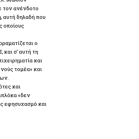
ε τον ανένδοτο
ή, αυτή δηλαδή που
ς οποίους
οραματίζεται ο
 και σ’ αυτή τη
πιχειρηματία και
ενούς τομέα» και
φων.
ότες και
μπλόκα «δεν
ας εφησυχασμό και