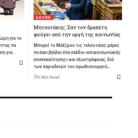
ΆΠΟΨΗ
Μητσοτάκης: Σαν τον δραπέτη
φεύγει από την οργή της κοινωνίας
ώμη για το
ώντας να
Μπορεί το Μαξίμου τις τελευταίες μέρες
ση για…
να έχει βγάλει ένα σχέδιο «επικοινωνιακής
επανεκκίνησης» και εξωστρέφειας, διά
των περιοδειών του πρωθυπουργού,…
6 Min Read