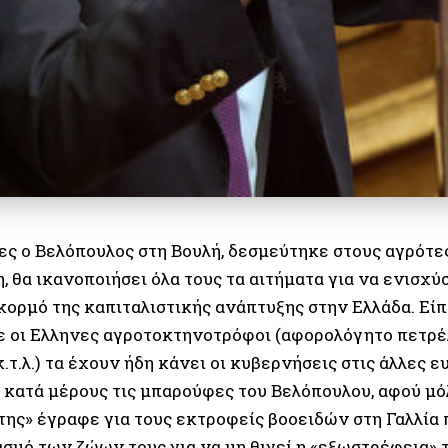
ες ο Βελόπουλος στη Βουλή, δεσμεύτηκε στους αγρότες
, θα ικανοποιήσει όλα τους τα αιτήματα για να ενισχ
κορμό της καπιταλιστικής ανάπτυξης στην Ελλάδα. Είπ
ε οι Ελληνες αγροτοκτηνοτρόφοι (αφορολόγητο πετρέ
.τ.λ.) τα έχουν ήδη κάνει οι κυβερνήσεις στις άλλες 
κατά μέρους τις μπαρούφες του Βελόπουλου, αφού μόλ
της» έγραφε για τους εκτροφείς βοοειδών στη Γαλλία
ασμό των ζώων τους για να μη θιγεί η «εξωστρέφεια