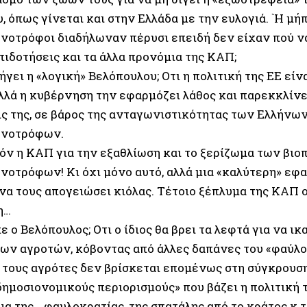
, όπως γίνεται και στην Ελλάδα με την ευλογιά. `Η μή
νοτρόφοι διαδήλωναν πέρυσι επειδή δεν είχαν πού ν
πιδοτήσεις και τα άλλα προνόμια της ΚΑΠ;
γει η «λογική» Βελόπουλου; Οτι η πολιτική της ΕΕ είνα
λλά η κυβέρνηση την εφαρμόζει λάθος και παρεκκλίνει
ς της, σε βάρος της ανταγωνιστικότητας των Ελλήνω
ηνοτρόφων.
όν η ΚΑΠ για την εξαθλίωση και το ξερίζωμα των βιο
νοτρόφων! Κι όχι μόνο αυτό, αλλά μια «καλύτερη» εφα
να τους απογειώσει κιόλας. Τέτοιο ξέπλυμα της ΚΑΠ 
η…
πε ο Βελόπουλος; Οτι ο ίδιος θα βρει τα λεφτά για να ι
των αγροτών, κόβοντας από άλλες δαπάνες του «φαύλο
α τους αγρότες δεν βρίσκεται επομένως στη σύγκρουσ
δημοσιονομικούς περιορισμούς» που βάζει η πολιτική 
α της …φαυλοκρατίας, της σπατάλης από το κράτος κ.τ