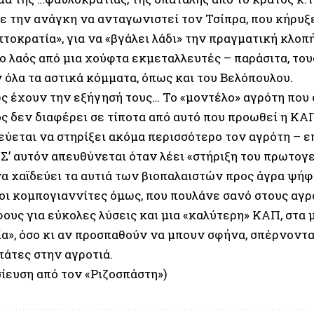
ε την ανάγκη να ανταγωνιστεί τον Τσίπρα, που κήρυξ
τοκρατία», για να «βγάλει λάδι» την πραγματική κλοπ
ο λαός από μια χούφτα εκμεταλλευτές – παράσιτα, του
 όλα τα αστικά κόμματα, όπως και του Βελόπουλου.
ς έχουν την εξήγησή τους… Το «μοντέλο» αγρότη που 
 δεν διαφέρει σε τίποτα από αυτό που προωθεί η ΚΑΠ,
εύεται να στηρίξει ακόμα περισσότερο τον αγρότη – ε
 Σ’ αυτόν απευθύνεται όταν λέει «στήριξη του πρωτογ
α χαϊδεύει τα αυτιά των βιοπαλαιστών προς άγρα ψή
ιοι κομπογιαννίτες όμως, που πουλάνε σανό στους αγρ
ους για εύκολες λύσεις και μια «καλύτερη» ΚΑΠ, στα 
ία», όσο κι αν προσπαθούν να μπουν σφήνα, σπέρνοντ
πάτες στην αγροτιά.
ίευση από τον «Ριζοσπάστη»)