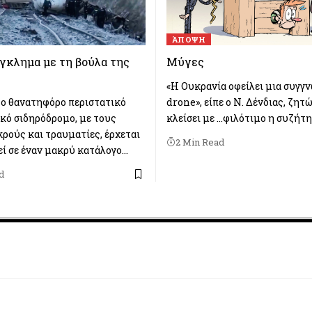
ΆΠΟΨΗ
γκλημα με τη βούλα της
Μύγες
«Η Ουκρανία οφείλει μια συγγν
ο θανατηφόρο περιστατικό
drone», είπε ο Ν. Δένδιας, ζητ
ικό σιδηρόδρομο, με τους
κλείσει με …φιλότιμο η συζήτη
κρούς και τραυματίες, έρχεται
2 Min Read
εί σε έναν μακρύ κατάλογο…
d