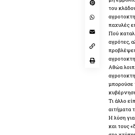
του κλάδου
αγροτοκτη
παχυλές ε
Πού καταλή
αγρότες, α
προβλέψει
αγροτοκτ
Αθώα λοιπ
αγροτοκτη
μπορούσε 
κυβέρνησ
Τι άλλο εί
αιτήματα 
Η λύση γι
και τους «
στο χτύπημ