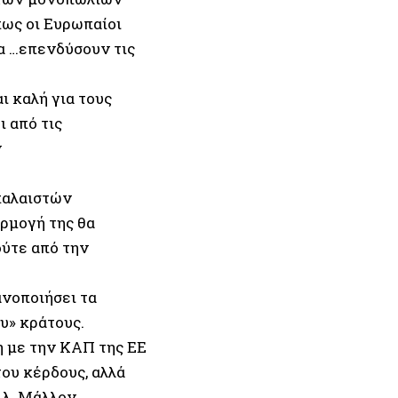
πως οι Ευρωπαίοι
α …επενδύσουν τις
ι καλή για τους
 από τις
ν
παλαιστών
ρμογή της θα
ούτε από την
κανοποιήσει τα
υ» κράτους.
η με την ΚΑΠ της ΕΕ
του κέρδους, αλλά
.λ. Μάλλον