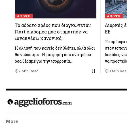
ΆΠΟΨΗ
ΆΠΟΨΗ
Το αόρατο χρέος που διογκώνεται:
Διαρκές έ
Γιατί ο κόσμος μας σταμάτησε να
ΕΕ
«αναπνέει» κανονικά;
Το πρόσφατ
Η αλλαγή που κανείς δεν βλέπει, αλλά όλοι
στον ισπαν
θα νιώσουμε - Η μέτρηση που ανατρέπει
δεκάδες νε
όσα ξέραμε για την ισορροπία…
να προστεθ
7 Min Read
8 Min Rea
More