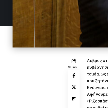
Λάβρος χτ
κυβέρνηση
SHARE
τομέα, ως 
που ζητάν
Ενέργεια κ
Αφήνουμε 
«Ριζοσπάσ
μη εμβολι