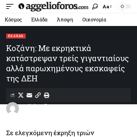
Aa
Κόσμος
Ελλάδα
Άποψη
Οικονομία
ΕΛΛΆΔΑ
Κοζάνη: Με εκρηκτικά
κατάστρεψαν τρείς γιγαντιαίους
αλλά παρωχημένους εκσκαφείς
της ΔΕΗ
aggelioforos
Last updated: 18/06/2026 22:22
Σε ελεγχόμενη έκρηξη τριών