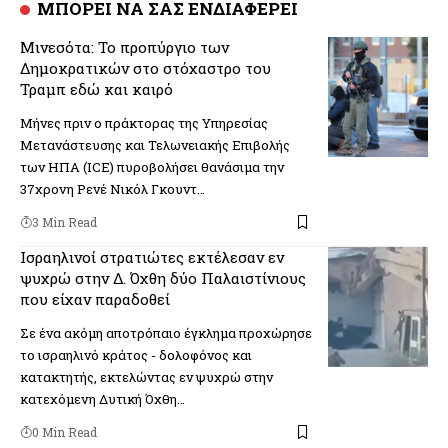
ΜΠΟΡΕΙ ΝΑ ΣΑΣ ΕΝΔΙΑΦΕΡΕΙ
Μινεσότα: Το προπύργιο των
Δημοκρατικών στο στόχαστρο του
Τραμπ εδώ και καιρό
Μήνες πριν ο πράκτορας της Υπηρεσίας
Μετανάστευσης και Τελωνειακής Επιβολής
των ΗΠΑ (ICE) πυροβολήσει θανάσιμα την
37χρονη Ρενέ Νικόλ Γκουντ…
3 Min Read
Ισραηλινοί στρατιώτες εκτέλεσαν εν
ψυχρώ στην Δ. Όχθη δύο Παλαιστίνιους
που είχαν παραδοθεί
Σε ένα ακόμη αποτρόπαιο έγκλημα προχώρησε
το ισραηλινό κράτος - δολοφόνος και
κατακτητής, εκτελώντας εν ψυχρώ στην
κατεχόμενη Δυτική Όχθη…
0 Min Read