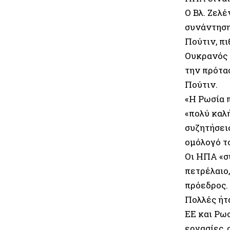
Ο Βλ. Ζελ
συνάντηση
Πούτιν, πι
Ουκρανός 
την πρότα
Πούτιν.
«Η Ρωσία π
«πολύ καλή
συζητήσει
ομόλογό τ
Οι ΗΠΑ «σ
πετρέλαιο,
πρόεδρος.
Πολλές ήτ
ΕΕ και Ρωσ
εργασίες, 