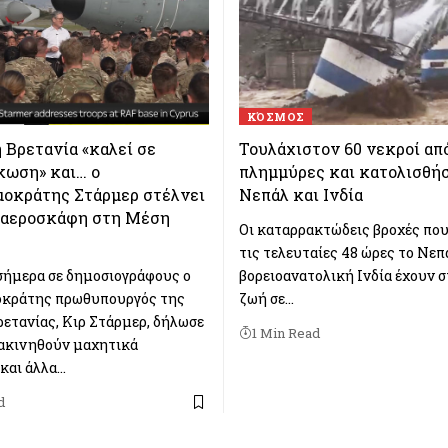
ΚΌΣΜΟΣ
Βρετανία «καλεί σε
Τουλάχιστον 60 νεκροί απ
κωση» και… ο
πλημμύρες και κατολισθήσ
μοκράτης Στάρμερ στέλνει
Νεπάλ και Ινδία
 αεροσκάφη στη Μέση
Οι καταρρακτώδεις βροχές πο
τις τελευταίες 48 ώρες το Νεπ
ήμερα σε δημοσιογράφους ο
βορειοανατολική Ινδία έχουν σ
οκράτης πρωθυπουργός της
ζωή σε…
ετανίας, Κιρ Στάρμερ, δήλωσε
1 Min Read
ακινηθούν μαχητικά
και άλλα…
d