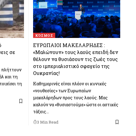
ΚΌΣΜΟΣ
ό
ΕΥΡΩΠΑΙΟΙ ΜΑΚΕΛΑΡΗΔΕΣ :
εις σε
«Μαλώνουν» τους λαούς επειδή δεν
θέλουν να θυσιάσουν τις ζωές τους
στο ιμπεριαλιστικό σφαγείο της
υ πλήττουν
Ουκρανίας!
άλ και τη
τοιχίσει τη
Καθημερινές είναι πλέον οι κυνικές
«νουθεσίες» των Ευρωπαίων
μακελάρηδων προς τους λαούς. Μας
καλούν να «θυσιαστούμε» ώστε οι αστικές
τάξεις…
3 Min Read