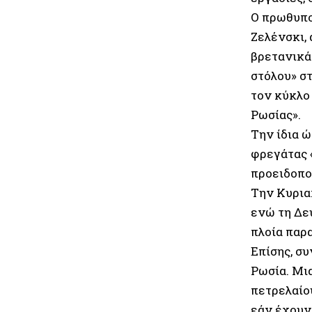
Ο πρωθυπο
Ζελένσκι,
βρετανικά
στόλου» στ
τον κύκλο
Ρωσίας».
Την ίδια 
φρεγάτας 
προειδοπο
Την Κυρια
ενώ τη Δε
πλοία παρ
Επίσης, συ
Ρωσία. Μι
πετρελαίο
εάν έχουν 