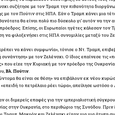
ένσκι συζήτησε με τον Τραμπ την πιθανότητα διοργάνω
ς με τον Πούτιν στις ΗΠΑ. Εάν ο Τραμπ κάνει μια τέτ
θανότατα θα είναι πολύ πιο δύσκολο γι’ αυτόν να την α
πρόεδρος. Επίσης, οι Ευρωπαίοι ηγέτες κάλεσαν τον 
ση να φιλοξενήσει στις ΗΠΑ συνομιλίες μεταξύ του Ζε
ρέπει να κάνει συμφωνία», τόνισε ο Ντ. Τραμπ, επιβε
 συνάντηση» με τον Ζελένσκι. Ο ίδιος επαίνεσε τις «
ς» που είχε την Κυριακή με τον πρόεδρο της Ουκρανία
ου,
Βλ. Πούτιν
.
ύντομα θα είναι σε θέση» να επιβάλουν εκ νέου κυρώσ
 «επειδή το πετρέλαιο ρέει τώρα», απείλησε ωστόσο 
αν οι διμερείς επαφές για την ιμπεριαλιστική σύγκρ
ίας στην Ουκρανία, στο περιθώριο της Συνόδου. Πριν
οι Τραμπ, Μακρόν και Ζελένσκι είχαν μια μια άτυπη σ