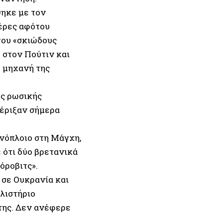
θηκε με τον
μέρες αφότου
του «σκιώδους
η στον Πούτιν και
ή μηχανή της
ης ρωσικής
 έριξαν σήμερα
νόπλοιο στη Μάγχη,
 ότι δύο βρετανικά
όροβιτς».
 σε Ουκρανία και
λιστήριο
της. Δεν ανέφερε