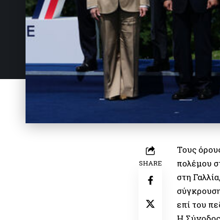
Τους όρους
πολέμου σ
SHARE
στη Γαλλία
σύγκρουση
επί του πε
Η Σύνοδος 