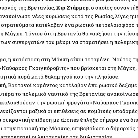
υργός της Βρετανίας,
Κιρ Στάρμερ
, ο οποίος συναντή
 ανακοίνωσε νέες κυρώσεις κατά της Ρωσίας, λίγες η
 στρατεύματα κατέλαβαν ένα ρωσικό πετρελαιοφόρο 
η Μάγχη. Τόνισε ότι η Βρετανία θα «αυξήσει την πίεσ
 των συνεργατών του μέχρι να σταματήσει η πολεμικ
ώρα, η κατάσταση στη Μάγχη είναι τεταμένη. Ναύτες τ
«Ναύαρχος Γκριγκόροβιτς» που βρίσκεται στη Μάγχη,
ιητικά πυρά κατά θαλαμηγού που την πλησίασε.
κή, Βρετανοί κομάντος κατέλαβαν ένα ρωσικό δεξαμε
υτέρα το πολεμικό ναυτικό της Βρετανίας ανακοίνωσε
ακολουθούσαν την ρωσική φρεγάτα «Ναύαρχος Γκριγκ
νεχίζονται μαζικά οι επιθέσεις σε κομβικές υποδομές
α ουκρανική επίθεση με drones έπληξε σήμερα ένα διυ
υ στην περιοχή της Μόσχας, επιβεβαίωσε ο δήμαρχός 
επηρεαστεί οι λειτουργίες του διυλιστηρίου.