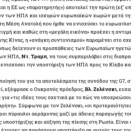
και η ΕΕ ως «παρατηρητής») αποτελεί την πρώτη (εξ’ 
ν των ΗΠΑ και ισχυρών ευρωπαϊκών χωρών μετά την
τη Μέση Ανατολή που ήρθε να ενισχύσει το ευρωατλα
τιγμή και καθώς στη «μεγάλη εικόνα» προέχει η αντι
ης Κίνας, η «ανάγκη συντονισμού» παραμένει στο σχ
όπως δείχνουν οι προσπάθειες των Ευρωπαίων ηγετών
των ΗΠΑ,
Ντ. Τραμπ
, να τους συμπεριλάβει στις διαπρ
 ενισχύσει την υποστήριξη των ΗΠΑ προς το Κίεβο και
οίησή του για τα αποτελέσματα της συνόδου της G7, σ
ί, εξέφρασε ο Ουκρανός πρόεδρος,
Βλ. Ζελένσκι
, ευχ
 για «τις ιδέες τους σχετικά με το πώς να υποχρεώσο
ιρήνη». Σύμφωνα με τον Ζελένσκι, «οι προτεραιότητες
ροι πύραυλοι αεράμυνας μαζί με άδειες παραγωγής το
 υποστήριξης και αύξηση της πίεσης στη Ρωσία. Είναι 
έτοιμες να παράσχουν υποστήριξη σε αυτούς τους τομε