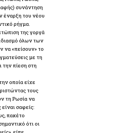
επαφής) συνάντηση
 έναρξη του νέου
ντικό ρήγμα.
μετώπιση της γοργά
εδιασμό όλων των
 να «πείσουν» το
αγματεύσεις με τη
 την πίεση στη
την οποία είχε
αριστώντας τους
υν τη Ρωσία να
 είναι σαφείς:
υς, πακέτο
σημαντικό ότι οι
ίς», είπε.