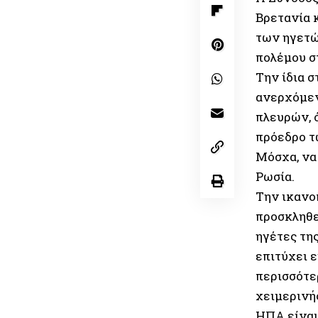
Βρετανία 
των ηγετώ
πολέμου σ
Την ίδια σ
ανερχόμεν
πλευρών, 
πρόεδρο 
Μόσχα, να
Ρωσία.
Την ικανοπ
προσκληθε
ηγέτες της
επιτύχει ε
περισσότε
χειμερινής
ΗΠΑ είναι 