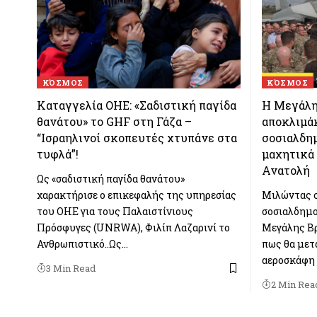
ΚΌΣΜΟΣ
ΚΌΣΜΟΣ
Καταγγελία ΟΗΕ: «Σαδιστική παγίδα
Η Μεγάλη 
θανάτου» το GHF στη Γάζα –
αποκλιμά
“Ισραηλινοί σκοπευτές χτυπάνε στα
σοσιαλδη
τυφλά”!
μαχητικά
Ανατολή
Ως «σαδιστική παγίδα θανάτου»
χαρακτήρισε ο επικεφαλής της υπηρεσίας
Μιλώντας σ
του ΟΗΕ για τους Παλαιστίνιους
σοσιαλδημ
Πρόσφυγες (UNRWA), Φιλίπ Λαζαρινί το
Μεγάλης Βρ
Ανθρωπιστικό..Ως…
πως θα μετ
αεροσκάφη 
3 Min Read
2 Min Rea