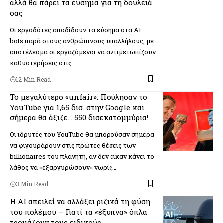
αλλά θα πάρει τα εύσημα για τη δουλειά
σας
Οι εργοδότες αποδίδουν τα εύσημα στα AI
bots παρά στους ανθρώπινους υπαλλήλους, με
αποτέλεσμα οι εργαζόμενοι να αντιμετωπίζουν
καθυστερήσεις στις…
12 Min Read
Το μεγαλύτερο «unfair»: Πούλησαν το
YouTube για 1,65 δισ. στην Google και
σήμερα θα άξιζε… 550 δισεκατομμύρια!
Οι ιδρυτές του YouTube θα μπορούσαν σήμερα
να φιγουράρουν στις πρώτες θέσεις των
billionaires του πλανήτη, αν δεν είχαν κάνει το
λάθος να «εξαργυρώσουν» νωρίς…
3 Min Read
Η AI απειλεί να αλλάξει ριζικά τη φύση
του πολέμου – Γιατί τα «έξυπνα» όπλα
τρομάζουν τους ειδικούς