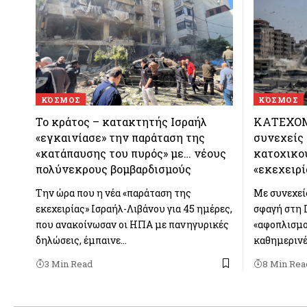
ΚΌΣΜΟΣ
ΚΌΣΜΟΣ
Το κράτος – κατακτητής Ισραήλ
ΚΑΤΕΧΟΜ
«εγκαινίασε» την παράταση της
συνεχείς 
«κατάπαυσης του πυρός» με… νέους
κατοχικο
πολύνεκρους βομβαρδισμούς
«εκεχειρί
Την ώρα που η νέα «παράταση της
Με συνεχείς
εκεχειρίας» Ισραήλ-Λιβάνου για 45 ημέρες,
σφαγή στη 
που ανακοίνωσαν οι ΗΠΑ με πανηγυρικές
«αφοπλισμο
δηλώσεις, έμπαινε…
καθημεριν
3 Min Read
8 Min Rea