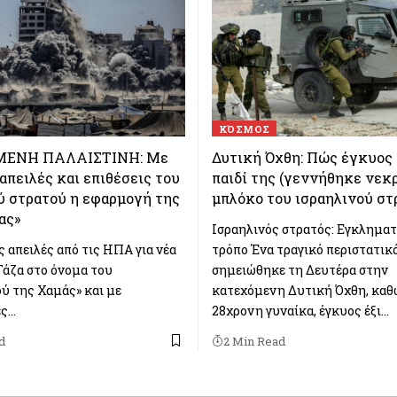
ΚΌΣΜΟΣ
ΕΝΗ ΠΑΛΑΙΣΤΙΝΗ: Με
Δυτική Όχθη: Πώς έγκυος 
απειλές και επιθέσεις του
παιδί της (γεννήθηκε νεκρ
ύ στρατού η εφαρμογή της
μπλόκο του ισραηλινού στ
ας»
Ισραηλινός στρατός: Εγκληματ
 απειλές από τις ΗΠΑ για νέα
τρόπο Ένα τραγικό περιστατικ
Γάζα στο όνομα του
σημειώθηκε τη Δευτέρα στην
ύ της Χαμάς» και με
κατεχόμενη Δυτική Όχθη, καθ
ές…
28χρονη γυναίκα, έγκυος έξι…
d
2 Min Read