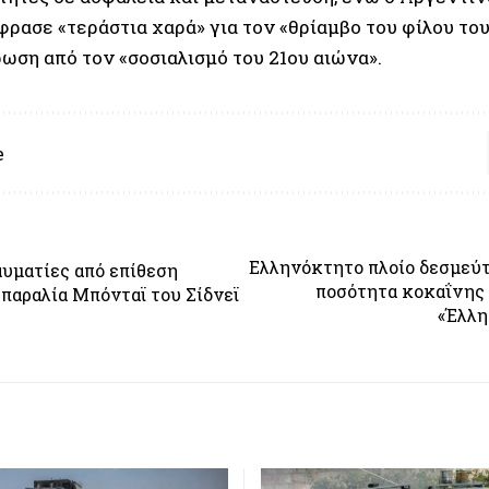
φρασε «τεράστια χαρά» για τον «θρίαμβο του φίλου το
ωση από τον «σοσιαλισμό του 21ου αιώνα».
e
Ελληνόκτητο πλοίο δεσμεύ
αυματίες από επίθεση
ποσότητα κοκαΐνης
παραλία Μπόνταϊ του Σίδνεϊ
«Έλλη