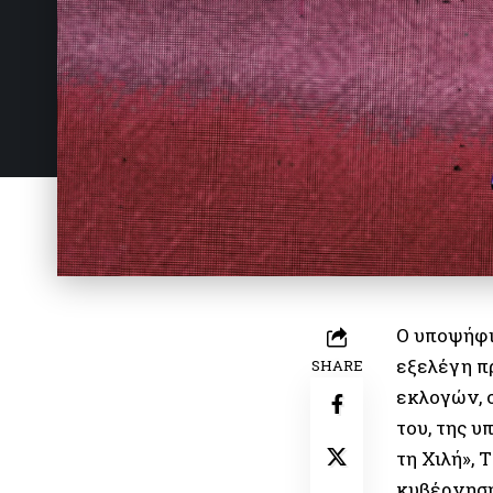
Ο υποψήφι
εξελέγη π
SHARE
εκλογών, 
του, της 
τη Χιλή»,
κυβέρνηση