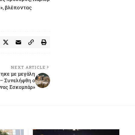
υ», βλέποντας
NEXT ARTICLE
τηκε με μεγάλη
 – Συνελήφθη ο
νας Εσκομπάρ»