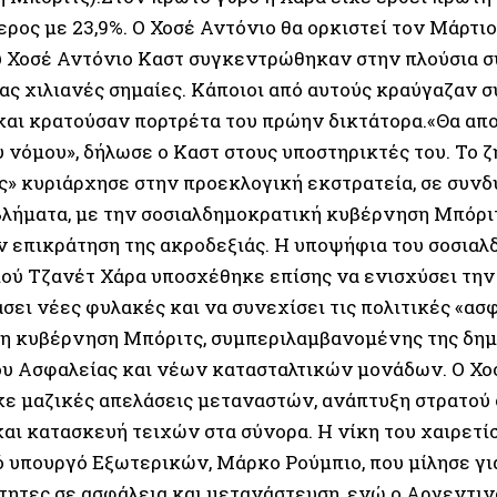
ρος με 23,9%. Ο Χοσέ Αντόνιο θα ορκιστεί τον Μάρτιο
υ Χοσέ Αντόνιο Καστ συγκεντρώθηκαν στην πλούσια σ
ας χιλιανές σημαίες. Κάποιοι από αυτούς κραύγαζαν 
και κρατούσαν πορτρέτα του πρώην δικτάτορα.«Θα απ
 νόμου», δήλωσε ο Καστ στους υποστηρικτές του. Το ζ
ς» κυριάρχησε στην προεκλογική εκστρατεία, σε συνδ
βλήματα, με την σοσιαλδημοκρατική κυβέρνηση Μπόριτ
ν επικράτηση της ακροδεξιάς. Η υποψήφια του σοσια
ού Τζανέτ Χάρα υποσχέθηκε επίσης να ενισχύσει την 
σει νέες φυλακές και να συνεχίσει τις πολιτικές «ασ
η κυβέρνηση Μπόριτς, συμπεριλαμβανομένης της δημ
υ Ασφαλείας και νέων κατασταλτικών μονάδων. Ο Χο
ε μαζικές απελάσεις μεταναστών, ανάπτυξη στρατού 
και κατασκευή τειχών στα σύνορα. Η νίκη του χαιρετί
 υπουργό Εξωτερικών, Μάρκο Ρούμπιο, που μίλησε γι
τητες σε ασφάλεια και μετανάστευση, ενώ ο Αργεντιν