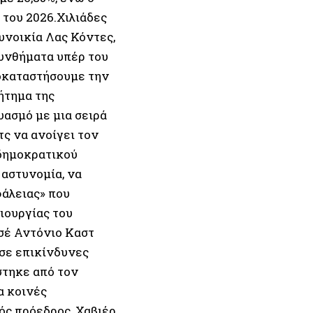
 του 2026.Χιλιάδες
υνοικία Λας Κόντες,
συνθήματα υπέρ του
οκαταστήσουμε την
ήτημα της
υασμό με μια σειρά
ς να ανοίγει τον
λδημοκρατικού
αστυνομία, να
φάλειας» που
ιουργίας του
σέ Αντόνιο Καστ
σε επικίνδυνες
στηκε από τον
α κοινές
ός πρόεδρος, Χαβιέρ