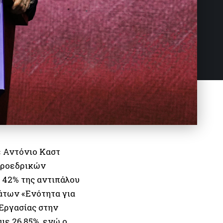
έ Αντόνιο Καστ
προεδρικών
 42% της αντιπάλου
άτων «Ενότητα για
 Εργασίας στην
με 26,85%, ενώ ο