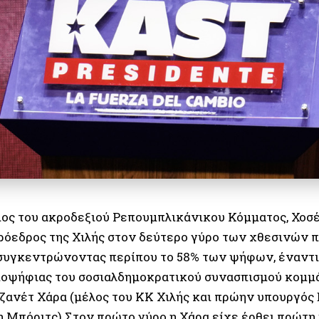
ος του ακροδεξιού Ρεπουμπλικάνικου Κόμματος, Χοσ
ρόεδρος της Χιλής στον δεύτερο γύρο των χθεσινών 
συγκεντρώνοντας περίπου το 58% των ψήφων, έναντι
υποψήφιας του σοσιαλδημοκρατικού συνασπισμού κομμ
 Τζανέτ Χάρα (μέλος του ΚΚ Χιλής και πρώην υπουργός
 Μπόριτς).Στον πρώτο γύρο η Χάρα είχε έρθει πρώτη 