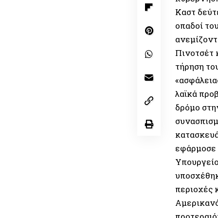
Καστ δεύτε
οπαδοί το
ανεμίζοντ
Πινοτσέτ 
τήρηση του
«ασφάλεια
λαϊκά προ
δρόμο στη
συνασπισμ
κατασκευά
εφάρμοσε 
Υπουργείο
υποσχέθηκ
περιοχές 
Αμερικανό
προτεραιό