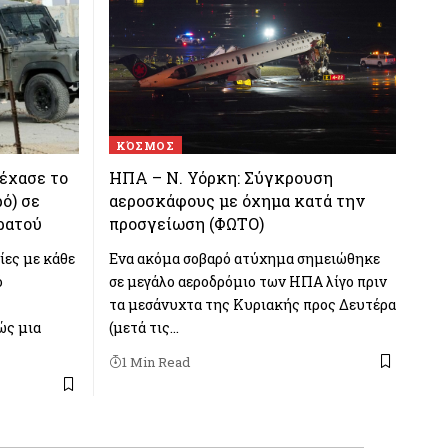
ΚΌΣΜΟΣ
έχασε το
ΗΠΑ – Ν. Υόρκη: Σύγκρουση
ό) σε
αεροσκάφους με όχημα κατά την
ρατού
προσγείωση (ΦΩΤΟ)
ίες με κάθε
Ενα ακόμα σοβαρό ατύχημα σημειώθηκε
ό
σε μεγάλο αεροδρόμιο των ΗΠΑ λίγο πριν
τα μεσάνυχτα της Κυριακής προς Δευτέρα
ώς μια
(μετά τις…
1 Min Read