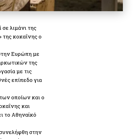
 σε λιμάνι της
 της κοκαΐνης ο
 στην Ευρώπη με
αρκωτικών της
γασία με τις
θνές επίπεδο για
 των οποίων και ο
οκαΐνης και
ει το Αθηναϊκό
ς συνελήφθη στην