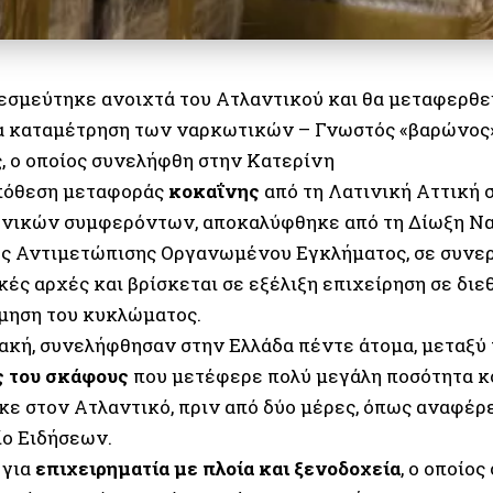
δεσμεύτηκε ανοιχτά του Ατλαντικού και θα μεταφερθεί
ια καταμέτρηση των ναρκωτικών – Γνωστός «βαρώνος»
ς, ο οποίος συνελήφθη στην Κατερίνη
πόθεση μεταφοράς
κοκαΐνης
από τη Λατινική Αττική
ηνικών συμφερόντων, αποκαλύφθηκε από τη Δίωξη Ν
ς Αντιμετώπισης Οργανωμένου Εγκλήματος, σε συνερ
ές αρχές και βρίσκεται σε εξέλιξη επιχείρηση σε διε
μηση του κυκλώματος.
ιακή, συνελήφθησαν στην Ελλάδα πέντε άτομα, μεταξύ
ς του σκάφους
που μετέφερε πολύ μεγάλη ποσότητα κ
κε στον Ατλαντικό, πριν από δύο μέρες, όπως αναφέρ
ο Ειδήσεων.
 για
επιχειρηματία με πλοία και ξενοδοχεία
, ο οποίο