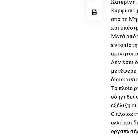
Κατερίνη,
Σύμφωνα μ
από τη Μη
και επέστ
Μετά από 
εντοπίστη
ακινητοπο
Δεν έχει δ
μετέφερε,
διευκρινισ
Το πλοίο 
οδηγηθεί σ
εξέλιξη οι
Ο πλοιοκτ
αλλά και 
οργανωτή