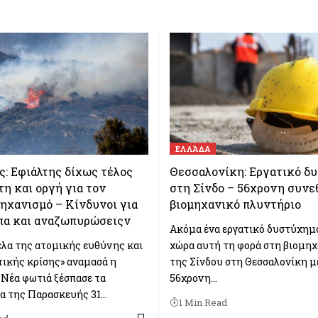
ΕΛΛΆΔΑ
: Εφιάλτης δίχως τέλος
Θεσσαλονίκη: Εργατικό δ
η και οργή για τον
στη Σίνδο – 56χρονη συνε
ηχανισμό – Κίνδυνοι για
βιομηχανικό πλυντήριο
πα και αναζωπυρώσειςv
Ακόμα ένα εργατικό δυστύχημ
λα της ατομικής ευθύνης και
χώρα αυτή τη φορά στη βιομη
τικής κρίσης» αναμασά η
της Σίνδου στη Θεσσαλονίκη μ
Νέα φωτιά ξέσπασε τα
56χρονη…
α της Παρασκευής 31…
1 Min Read