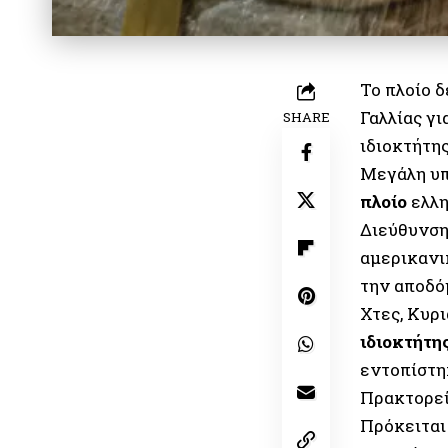
Το πλοίο 
Γαλλίας γ
SHARE
ιδιοκτήτη
Μεγάλη υ
πλοίο
ελλ
Διεύθυνση
αμερικανικ
την αποδό
Χτες, Κυρ
ιδιοκτήτη
εντοπίστη
Πρακτορεί
Πρόκειται