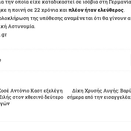
α την οποία είχε καταδικαστεί σε ισόβια στη Γερμανία
κε η ποινή σε 22 χρόνια και
πλέον ήταν ελεύθερος
.
ολοκλήρωση της υπόθεσης αναμένεται ότι θα γίνουν 
ική Αστυνομία.
.gr
e
Χοσέ Αντόνιο Καστ εξελέγη
Δίκη Χρυσής Αυγής: Βαρ
Χιλής στον χθεσινό δεύτερο
σήμερα από την εισαγγελέα:
ογών