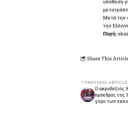
υπόθεση γι
μετατράπη
Μετά την 
την Ελλην
Πηγή:
skai
Share This Articl
PREVIOUS ARTICLE
Ο ακροδεξιός 
πρόεδρος της 
γύρο των εκλ