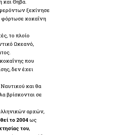
 και Θήβα.
υμφερόντων ξεκίνησε
υ φόρτωσε κοκαΐνη
ς, το πλοίο
ντικό Ωκεανό,
τος.
ς κοκαΐνης που
ίσης, δεν έχει
 Ναυτικού και θα
ηλα βρίσκονται σε
 ελληνικών αρχών,
θεί το 2004
ως
κτησίας του
,