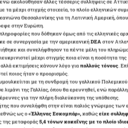
 ενώ ακολούθησαν άλλες τέσσερις συλλήψεις σε Αττική
ε τα μέχρι στιγμής στοιχεία, το πλοίο ελληνικών σ
χανιώνα Θεσσαλονίκης για τη Λατινική Αμερική, όπο
ρεφε στην Ευρώπη.
πληροφορίες που δόθηκαν όμως από τις ελληνικές αρχέ
κε σε συνεργασία με την αμερικανική
DEA
στον Ατλα
ιήθηκε και συνελήφθησαν τα πέντε μέλη του πληρώμα
ιευκρινιστεί μέχρι στιγμής ποια είναι η ποσότητα τη
 αλλά εκτιμήσεις κάνουν λόγο για
πολλούς τόνους
. Επ
τεί ποιος ήταν ο προορισμός.
ρυμουλκείιται με τη συνδρομή του γαλλικού Πολεμικού
ε λιμάνι της Γαλλίας, όπου θα ερευνηθεί, ενώ παράλλ
 έρευνες για την πλήρη διαλεύκανση της υπόθεσης.
ήτης που συνελήφθη στην είναι παλιός γνώριμος των
διεθνώς ως ο
«Έλληνας Εσκομπάρ»,
καθώς
είχε συλληφ
ς της μεταφοράς
5,4 τόνων κοκαΐνης με το πλοίο ιδιο