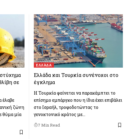
ΕΛΛΆΔΑ
υστύχημα
Ελλάδα και Τουρκία συνένοχοι στο
θλίβη σε
έγκλημα
Η Τουρκία φαίνεται να παρακάμπτει το
α έλαβε
επίσημο εμπάργκο που η ίδια έχει επιβάλει
χανική ζώνη
στο Ισραήλ, τροφοδοτώντας το
ε θύμα μία
γενοκτονικό κράτος με…
7 Min Read