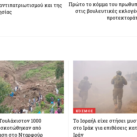
Πρώτο το κόμμα του πρωθυπ
 αντιπατριωτισμού και της
στις βουλευτικές εκλογ
ησίας
προτεκτοράτ
ΚΌΣΜΟΣ
Τουλάχιστον 1000
Το Ισραήλ είχε στήσει μυσ
 σκοτώθηκαν από
στο Ιράκ για επιθέσεις κα
ηση στο Νταρφούρ
Ιράν