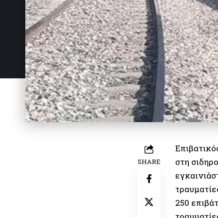
Επιβατικό
στη σιδηρ
SHARE
εγκαινιάσ
τραυματίε
250 επιβά
τραυματίε