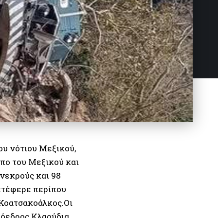
ου νότιου Μεξικού,
λπο του Μεξικού και
νεκρούς και 98
μετέφερε περίπου
 Κοατσακοάλκος.Οι
ρόεδρος Κλαούδια