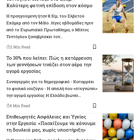
Καλύτερη φετινή επίδοση στον κόσμο
Η προηγούμενη ήταν 8.51μ. του Ελβετού
Εχάμερ από τον Μάϊο. Λίγες εβδομάδες πριν
από το Ευρωπαϊκό Πρωταθλημα, ο Μίλτος
Τεντόγλου ξαναβρίσκει τον…
2 Min Read
Το 30% που λείπει: Πώς η κατάρρευση
των γεννήσεων τινάζει στον αέρα την
αγορά εργασίας
Συναγερμός για το δημογραφικό - Καταρρέει
το φυσικό ισοζύγιο - Η απειλή που «στεγνώνει»
την αγορά εργασίας Η Ελλάδα βιώνει…
6 Min Read
Eπιθεωρητές Ασφάλειας και Υγείας
στην Εργασία: «Πασχίζουμε να κάνουμε
τη δουλειά μας, χωρίς υποστήριξη»