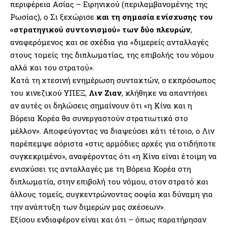
περιφέρεια Ασίας – Ειρηνικού (περιλαμβανομένης της
Ρωσίας), ο Σι ξεχώρισε
και τη σημασία ενίσχυσης του
«στρατηγικού συντονισμού» των δύο πλευρών
,
αναφερόμενος και σε σχέδια για «διμερείς ανταλλαγές
στους τομείς της διπλωματίας, της επιβολής του νόμου
αλλά και του στρατού».
Κατά τη χτεσινή ενημέρωση συντακτών, ο εκπρόσωπος
του κινεζικού ΥΠΕΞ,
Λιν Ζιαν
, κλήθηκε να απαντήσει
αν αυτές οι δηλώσεις σημαίνουν ότι «η Κίνα και η
Βόρεια Κορέα θα συνεργαστούν στρατιωτικά στο
μέλλον». Αποφεύγοντας να διαψεύσει κάτι τέτοιο, ο Λιν
παρέπεμψε αόριστα «στις αρμόδιες αρχές για οτιδήποτε
συγκεκριμένο», αναφέροντας ότι «η Κίνα είναι έτοιμη να
ενισχύσει τις ανταλλαγές με τη Βόρεια Κορέα στη
διπλωματία, στην επιβολή του νόμου, στον στρατό και
άλλους τομείς, συγκεντρώνοντας σοφία και δύναμη για
την ανάπτυξη των διμερών μας σχέσεων».
Εξίσου ενδιαφέρον είναι και ότι – όπως παρατήρησαν