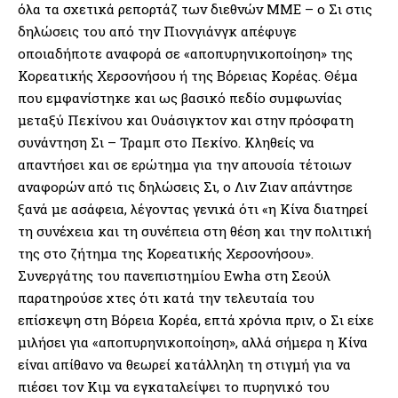
όλα τα σχετικά ρεπορτάζ των διεθνών ΜΜΕ – ο Σι στις
δηλώσεις του από την Πιονγιάνγκ απέφυγε
οποιαδήποτε αναφορά σε «αποπυρηνικοποίηση» της
Κορεατικής Χερσονήσου ή της Βόρειας Κορέας. Θέμα
που εμφανίστηκε και ως βασικό πεδίο συμφωνίας
μεταξύ Πεκίνου και Ουάσιγκτον και στην πρόσφατη
συνάντηση Σι – Τραμπ στο Πεκίνο. Κληθείς να
απαντήσει και σε ερώτημα για την απουσία τέτοιων
αναφορών από τις δηλώσεις Σι, ο Λιν Ζιαν απάντησε
ξανά με ασάφεια, λέγοντας γενικά ότι «η Κίνα διατηρεί
τη συνέχεια και τη συνέπεια στη θέση και την πολιτική
της στο ζήτημα της Κορεατικής Χερσονήσου».
Συνεργάτης του πανεπιστημίου Ewha στη Σεούλ
παρατηρούσε χτες ότι κατά την τελευταία του
επίσκεψη στη Βόρεια Κορέα, επτά χρόνια πριν, ο Σι είχε
μιλήσει για «αποπυρηνικοποίηση», αλλά σήμερα η Κίνα
είναι απίθανο να θεωρεί κατάλληλη τη στιγμή για να
πιέσει τον Κιμ να εγκαταλείψει το πυρηνικό του