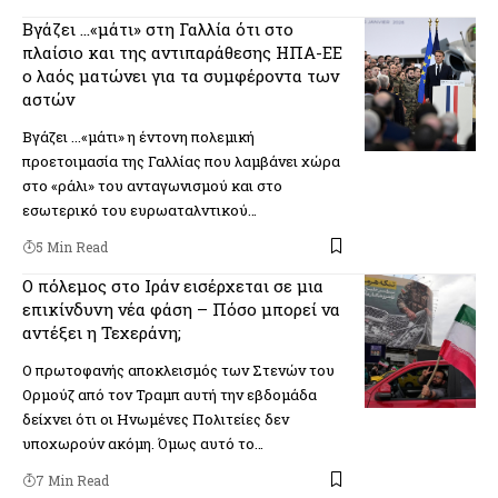
Βγάζει …«μάτι» στη Γαλλία ότι στο
πλαίσιο και της αντιπαράθεσης ΗΠΑ-ΕΕ
ο λαός ματώνει για τα συμφέροντα των
αστών
Βγάζει ...«μάτι» η έντονη πολεμική
προετοιμασία της Γαλλίας που λαμβάνει χώρα
στο «ράλι» του ανταγωνισμού και στο
εσωτερικό του ευρωαταλντικού…
5 Min Read
Ο πόλεμος στο Ιράν εισέρχεται σε μια
επικίνδυνη νέα φάση – Πόσο μπορεί να
αντέξει η Τεχεράνη;
Ο πρωτοφανής αποκλεισμός των Στενών του
Ορμούζ από τον Τραμπ αυτή την εβδομάδα
δείχνει ότι οι Ηνωμένες Πολιτείες δεν
υποχωρούν ακόμη. Όμως αυτό το…
7 Min Read