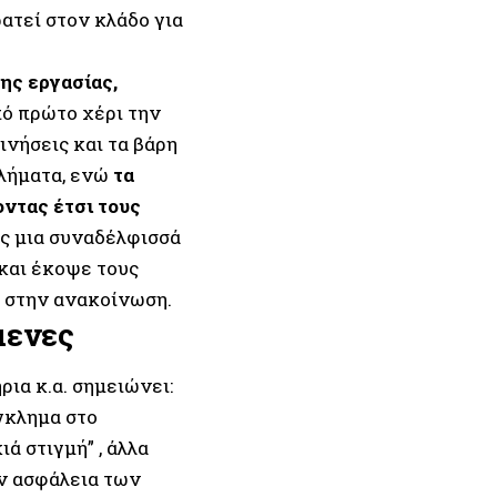
ατεί στον κλάδο για
ης εργασίας,
πό πρώτο χέρι την
ινήσεις και τα βάρη
λήματα, ενώ
τα
ντας έτσι τους
ς μια συναδέλφισσά
και έκοψε τους
ι στην ανακοίνωση.
μενες
ρια κ.α. σημειώνει:
έγκλημα στο
ά στιγμή” , άλλα
ην ασφάλεια των