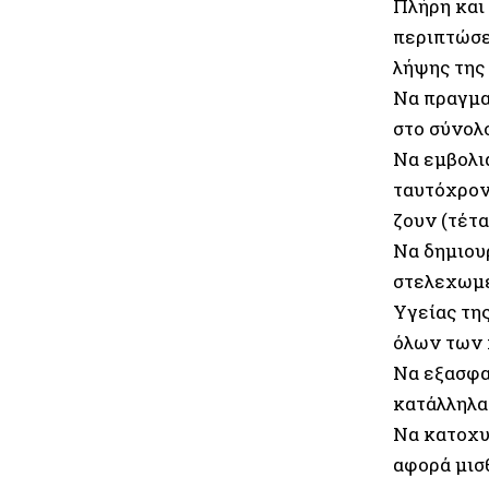
Πλήρη και
περιπτώσε
λήψης της 
Να πραγμα
στο σύνολ
Να εμβολια
ταυτόχρον
ζουν (τέτα
Να δημιου
στελεχωμέ
Υγείας της
όλων των 
Να εξασφα
κατάλληλα
Να κατοχυ
αφορά μισθ