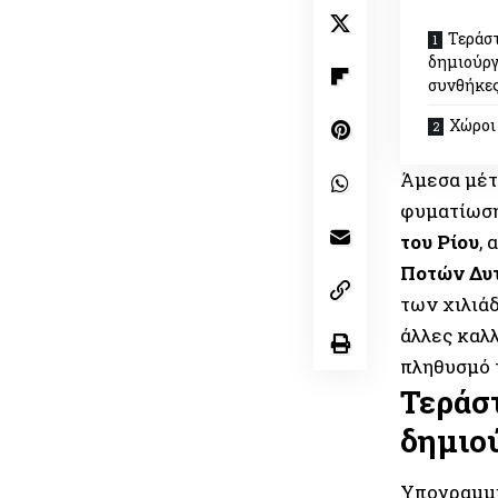
Τεράστ
δημιούργ
συνθήκες
Χώροι 
Άμεσα μέτ
φυματίωση
του Ρίου
,
Ποτών Δυτ
των χιλιά
άλλες καλ
πληθυσμό 
Τεράσ
δημιού
Υπογραμμί