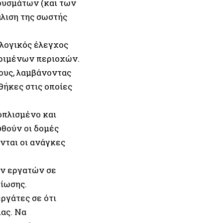
ουσμάτων (και των
λιση της σωστής
ολογικός έλεγχος
ριμένων περιοχών.
τους, λαμβάνοντας
θήκες στις οποίες
οπλισμένο και
υθούν οι δομές
νται οι ανάγκες
ών εργατών σε
βίωσης.
ργάτες σε ότι
ιας. Να