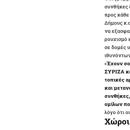
συνθήκες 
προς κάθε
Δήμους κ.
να εξασφαλ
ρουχισμό 
σε δομές υ
ιθυνόντων
«
Έχουν σο
ΣΥΡΙΖΑ κα
τοπικές α
και μεταν
συνθήκες,
ομίλων πο
λόγο ότι 
Χώροι