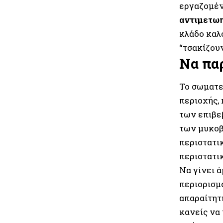
εργαζομέν
αντιμετωπ
κλάδο καλ
“τσακίζου
Να πα
Το σωματε
περιοχής,
των επιβε
των μυκοβ
περιστατι
περιστατι
Να γίνει 
περιορισμ
απαραίτητ
κανείς να