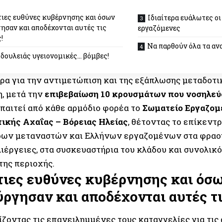
ιες ευθύνες κυβέρνησης και όσων
Ιδιαίτερα ευάλωτες οι
ησαν και αποδέχονται αυτές τις
εργαζόμενες
!
Να παρθούν όλα τα αν
δουλειάς υγειονομικές… βόμβες!
ρα για την αντιμετώπιση και της εξάπλωσης μεταδοτ
, μετά την
επιβεβαίωση 10 κρουσμάτων που νοσηλε
 απαιτεί από κάθε αρμόδιο φορέα το
Σωματείο Εργαζομ
ικής Αχαΐας – Βόρειας Ηλείας
, θέτοντας το επίκεντ
δων μεταναστών και Ελλήνων εργαζομένων στα φραο
λιέργειες, στα συσκευαστήρια του κλάδου και συνολικ
της περιοχής.
τιες ευθύνες κυβέρνησης και
όσ
ργησαν και αποδέχονται αυτές τ
ζοντας τις επανειλημμένες τους καταγγελίες για τις