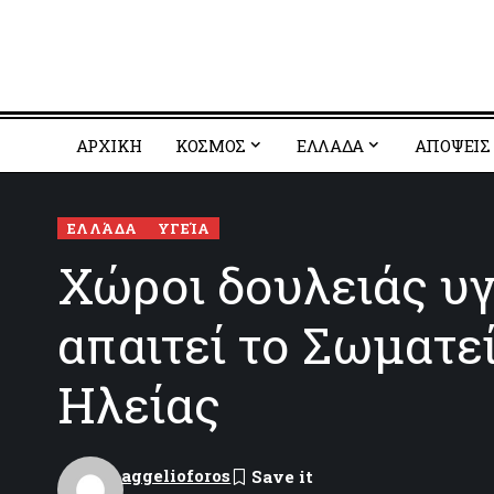
ΑΡΧΙΚΗ
ΚΟΣΜΟΣ
EΛΛΑΔΑ
ΑΠΟΨΕΙΣ
ΕΛΛΆΔΑ
ΥΓΕΊΑ
Χώροι δουλειάς υ
απαιτεί το Σωματε
Ηλείας
aggelioforos