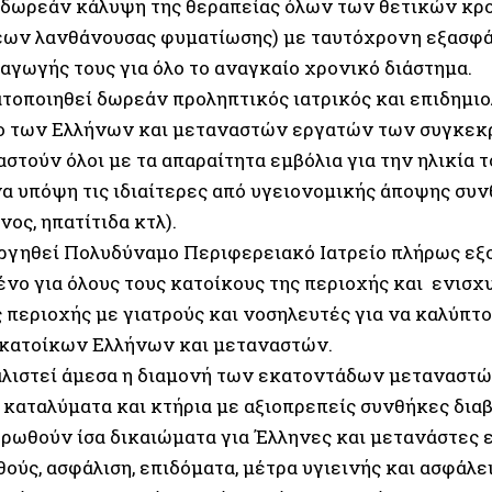
 δωρεάν κάλυψη της θεραπείας όλων των θετικών κρ
ων λανθάνουσας φυματίωσης) με ταυτόχρονη εξασφά
αγωγής τους για όλο το αναγκαίο χρονικό διάστημα.
τοποιηθεί δωρεάν προληπτικός ιατρικός και επιδημι
ο των Ελλήνων και μεταναστών εργατών των συγκεκ
στούν όλοι με τα απαραίτητα εμβόλια για την ηλικία 
α υπόψη τις ιδιαίτερες από υγειονομικής άποψης συν
νος, ηπατίτιδα κτλ).
ργηθεί Πολυδύναμο Περιφερειακό Ιατρείο πλήρως εξ
νο για όλους τους κατοίκους της περιοχής και ενισχ
 περιοχής με γιατρούς και νοσηλευτές για να καλύπτο
κατοίκων Ελλήνων και μεταναστών.
λιστεί άμεσα η διαμονή των εκατοντάδων μεταναστ
 καταλύματα και κτήρια με αξιοπρεπείς συνθήκες δια
ρωθούν ίσα δικαιώματα για Έλληνες και μετανάστες ε
ούς, ασφάλιση, επιδόματα, μέτρα υγιεινής και ασφάλε