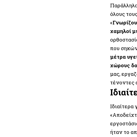
Παράλληλα
όλους του
«
Γ
νωρίζου
χαμηλοί μ
ορθοστασία
που σηκών
μέτρα υγε
χώρους δο
μας, εργα
τένοντες 
Ιδιαίτ
Ιδιαίτερα 
«Αποδείχτη
εργοστάσιο
ήταν το απ