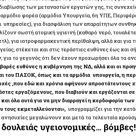
διαβίωσης των μεταναστών εργατών γης, τις συνεχείς
 αρμόδιο φορέα (αρμόδια Υπουργεία, 6η ΥΠΕ, Περιφέρε
α. υπηρεσίες), για διασφάλιση των απαραίτητων συνθ
ίζουν σωστή ατομική υγιεινή (καθαρό νερό, τουαλέτες
κτλ), για ιατροφαρμακευτική περίθαλψη, αλλά και για
γείας, στέκεται και στις τεράστιες ευθύνες έως και 
, για το γεγονός ότι δεν έχουν προχωρήσει όλα τα αν
βαρές ευθύνες η κυβέρνηση της ΝΔ, αλλά και οι προ
ι του ΠΑΣΟΚ, όπως και τα αρμόδια υπουργεία, η περι
ρχές ,που εδώ και χρόνια αφήνουν απροστάτευτους χ
άστες εργαζόμενους, που διαβιούν και εργάζονται σ
 και όλα αυτά για να μην διαρραγεί η κερδοφορία τω
υ τους εκμεταλλεύονται»,
υπογραμμίζει για την κατ
οι ανησυχίες μεγαλώνουν και μετά τα τελευταία κρού
 δουλειάς υγειονομικές… βόμβες!