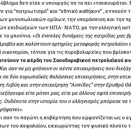
όβλημα δεν είχε ο υπουργός να τα πει «τσεκουράτα».
ε για “πατριωτισμό” και “εθνικό καθήκον” , εννοούν 
των μονοπωλιακών ομίλων, την υπεράσπιση και την 
ών επιδιώξεών των ΗΠΑ- ΝΑΤΟ, με την ελληνική αστι
 τα μπούνια. «
Οι ένοπλες δυνάμεις της πατρίδας μας β
ραβία και καλύπτουν αρτηρίες μεταφοράς πετρελαίου α
 οικονομία
», τόνισε για τις πυροβολαρχίες που βρίσκο
τεύουν τα κέρδη του Σαουδαραβικού πετρελαϊκού κ
Και σαν να μη φτάνουν οι πέντε επιχειρήσεις που διεξ
ι σε δύο ευρωπαϊκές θαλάσσιες επιχειρήσεις, στην επιχ
τη Λιβύη και στην επιχείρηση “Ασπίδες” στην Ερυθρά Θ
ιεξάγουμε είτε μόνοι μας, είτε με άλλους εφτά επιχειρή
. Ουδέποτε στην ιστορία του ο ελληνισμός μπόρεσε να τ
ερήφανοι».
 σαν το παγώνι η κυβέρνηση που εμφανίζεται ως ο ε
ων του κεφαλαίου, εκχωρώντας τον φυσικό πλούτο τ