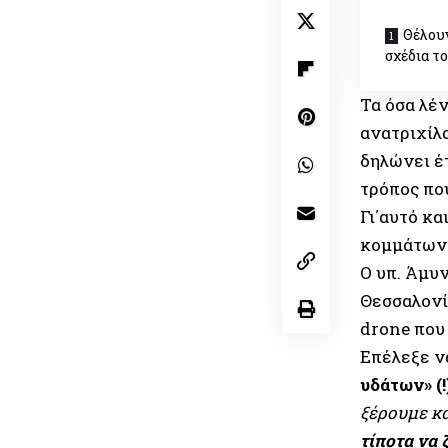
Θέλουν
σχέδια τ
Τα όσα λέν
ανατριχίλα
δηλώνει έ
τρόπος πο
Γι΄αυτό κα
κομμάτων 
Ο υπ. Άμυ
Θεσσαλονί
drone που
Επέλεξε να
υδάτων» (!
ξέρουμε κα
τίποτα να 