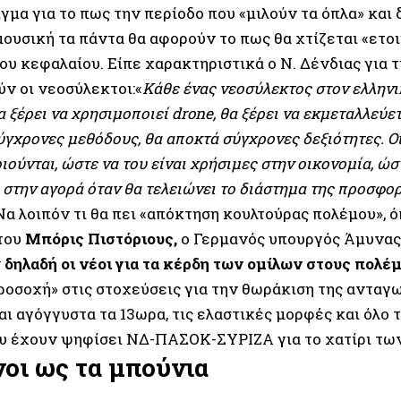
γμα για το πως την περίοδο που «μιλούν τα όπλα» και
μουσική τα πάντα θα αφορούν το πως θα χτίζεται «ετο
ου κεφαλαίου. Είπε χαρακτηριστικά ο Ν. Δένδιας για τ
ύν οι νεοσύλεκτοι:«
Κάθε ένας νεοσύλεκτος στον ελληνι
α ξέρει να χρησιμοποιεί drone, θα ξέρει να εκμεταλλεύετ
σύγχρονες μεθόδους, θα αποκτά σύγχρονες δεξιότητες. Ο
ιούνται, ώστε να του είναι χρήσιμες στην οικονομία, ώσ
στην αγορά όταν θα τελειώνει το διάστημα της προσφορ
α λοιπόν τι θα πει «απόκτηση κουλτούρας πολέμου», ό
του
Μπόρις Πιστόριους,
ο Γερμανός υπουργός Άμυνας
ν
δηλαδή οι νέοι για τα κέρδη των ομίλων στους πολέμ
ροσοχή» στις στοχεύσεις για την θωράκιση της ανταγ
ι αγόγγυστα τα 13ωρα, τις ελαστικές μορφές και όλο 
υ έχουν ψηφίσει ΝΔ-ΠΑΣΟΚ-ΣΥΡΙΖΑ για το χατίρι τω
οι ως τα μπούνια