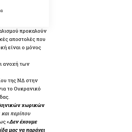
ια
ταλισμού προκαλούν
ικές αποστολές που
κή είναι ο μόνος
αι ανοχή των
ίου της ΝΔ στην
για το Ουκρανικό
δας.
λληνικών χωρικών
ι και περίπου
ως «
Δεν έχουμε
ίδα μας να παράγει