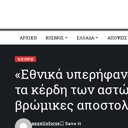
ΑΡΧΙΚΗ
ΚΟΣΜΟΣ
EΛΛΑΔΑ
ΑΠΟΨΕΙΣ
ΆΠΟΨΗ
«Εθνικά υπερήφανο
τα κέρδη των αστώ
βρώμικες αποστολ
aggelioforos