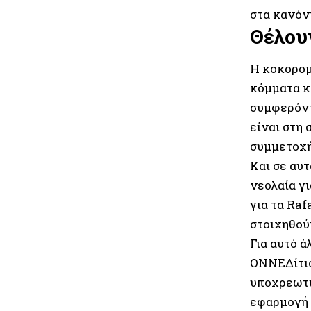
στα κανόν
Θέλουν
Η κοκορομ
κόμματα κ
συμφερόντ
είναι στη
συμμετοχή
Και σε αυ
νεολαία γι
για τα Raf
στοιχηθού
Για αυτό ά
ΟΝΝΕΔίτισ
υποχρεωτι
εφαρμογή 