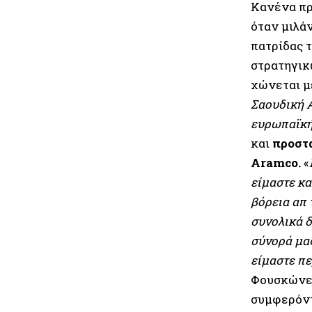
Κανένα πρ
όταν μιλάν
πατρίδας 
στρατηγικ
χώνεται με
Σαουδική Α
ευρωπαϊκή
και
προστα
Aramco.
«
είμαστε κα
βόρεια απ 
συνολικά δ
σύνορά μας
είμαστε π
Φουσκώνει
συμφερόντ