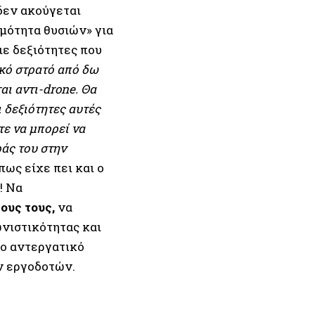
 δεν ακούγεται
ιμότητα θυσιών» για
ιε δεξιότητες που
κό στρατό από δω
αι αντι-drone. Θα
ι δεξιότητες αυτές
τε να μπορεί να
άς του στην
πως είχε πει και ο
! Να
ους τους,
να
ωνιστικότητας και
το αντεργατικό
ν εργοδοτών.