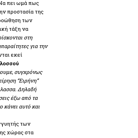
 Να πει ωμά πως
την προστασία της
προώθηση των
κή τάξη να
ρίσκονται στη
παραίτητες για την
νται εκεί
ολοσσού
άγουμε, συγχρόνως
είρηση “Ειρήνη”
άλασσα. Δηλαδή
σεις έξω από τα
ο κάνει αυτό και
γγυητής των
ης χώρας στα