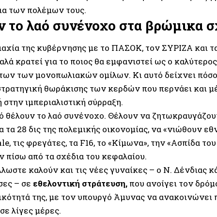
ια των πολέμων τους.
 το λαό συνένοχο στα βρώμικα σ
αχία της κυβέρνησης με το ΠΑΣΟΚ, τον ΣΥΡΙΖΑ και τα
αλά κρατεί για το ποιος θα εμφανιστεί ως ο καλύτερο
ων των μονοπωλιακών ομίλων. Κι αυτό δείχνει πόσο
 στρατηγική θωράκισης των κερδών που περνάει και μ
 στην ιμπεριαλιστική σύρραξη.
τό θέλουν το λαό συνένοχο. Θέλουν να ζητωκραυγάζουν
α τα 28 δις της πολεμικής οικονομίας, να «νιώθουν ε
ale, τις φρεγάτες, τα F16, το «Κίμωνα», την «Ασπίδα του
ν πίσω από τα σχέδια του κεφαλαίου.
λλωστε καλούν και τις νέες γυναίκες – o Ν. Δένδιας κ
ες – σε
εθελοντική στράτευση,
που ανοίγει τον δρόμ
κότητά της, με τον υπουργό Άμυνας να ανακοινώνει π
σε λίγες μέρες.