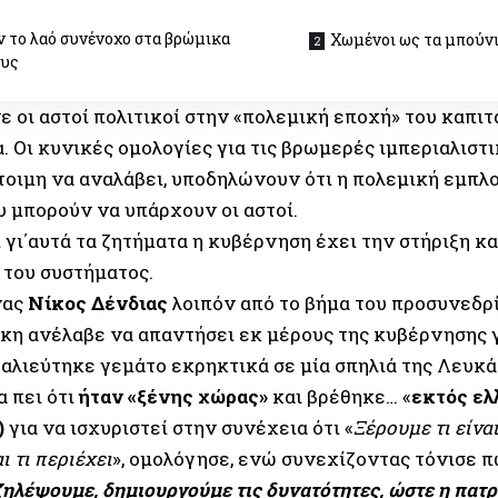
 το λαό συνένοχο στα βρώμικα
Χωμένοι ως τα μπούν
ους
ε οι αστοί πολιτικοί στην «πολεμική εποχή» του καπι
. Οι κυνικές ομολογίες για τις βρωμερές ιμπεριαλιστ
τοιμη να αναλάβει, υποδηλώνουν ότι η πολεμική εμπλο
υ μπορούν να υπάρχουν οι αστοί.
ι γι΄αυτά τα ζητήματα η κυβέρνηση έχει την στήριξη κ
του συστήματος.
νας
Νίκος Δένδιας
λοιπόν από το βήμα του προσυνεδρ
κη ανέλαβε να απαντήσει εκ μέρους της κυβέρνησης 
 αλιεύτηκε γεμάτο εκρηκτικά σε μία σπηλιά της Λευκά
 πει ότι
ήταν «ξένης χώρας»
και βρέθηκε… «
εκτός ε
)
για να ισχυριστεί στην συνέχεια ότι «
Ξέρουμε τι είνα
ι τι περιέχει
», ομολόγησε, ενώ συνεχίζοντας τόνισε π
ζηλέψουμε, δημιουργούμε τις δυνατότητες, ώστε η πατρ