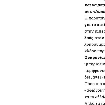
και να μπο
αντι-drone
Η παραπά
για το χα
στην ιμπε
λαός στον
λυκοσυμμαχ
«Φόρα παρ
Ουκρανίας
ιμπεριαλι
περήφανος
διεξάγει 
Πόσο πιο 
«
αλλάζουν 
να τα αλλά
Απλά τα «α