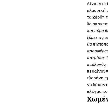
Δίνουν στί
κλασσική 
τα κέρδη τ
θα αποκτο
και πέρα θ
ξέρει τις 
θα πιστοπο
προσφέρει 
πατρίδα».
Ν
ομόλογός 
πεθαίνου
«βαράνε π
να δέχοντα
πλέγμα πο
Χωμέν