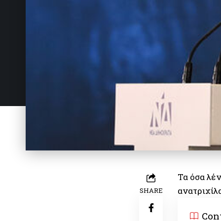
Τα όσα λέν
ανατριχίλα
SHARE
Con