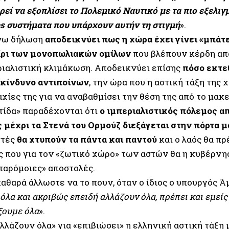
ρεί να εξοπλίσει το Πολεμικό Ναυτικό με τα πιο εξελιγ
s συστήματα που υπάρχουν αυτήν τη στιγμή
».
νω δήλωση
αποδεικνύει πως η χώρα έχει γίνει «μπάτε
τίρι των μονοπωλιακών ομίλων
που βλέπουν κέρδη απ
ριαλιστική κλιμάκωση. Αποδεικνύει επίσης
πόσο εκτε
 κίνδυνο αντιποίνων
, την ώρα που η αστική τάξη της 
ίες της για να αναβαθμίσει την θέση της από το μακε
τίδα» παραδέχονται ότι
ο ιμπεριαλιστικός πόλεμος απ
 μέχρι τα Στενά του Ορμούζ διεξάγεται στην πόρτα μ
στές
θα χτυπούν τα πάντα και παντού
και ο λαός θα πρ
 που για τον «ζωτικό χώρο» των αστών θα η κυβέρνη
«παρόμοιες» αποστολές.
καθαρά άλλωστε να το πουν, όταν ο ίδιος ο υπουργός 
όλα και ακριβώς επειδή αλλάζουν όλα, πρέπει και εμείς
ξουμε όλα
».
λλάζουν όλα» για «επιβιώσει» η ελληνική αστική τάξη 