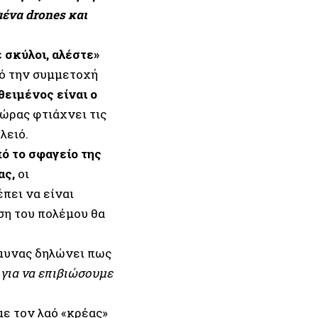
μένα drones και
 σκύλοι, αλέστε»
ό την συμμετοχή
θειμένος είναι ο
χώρας φτιάχνει τις
λειό.
ό το σφαγείο της
ας,
οι
έπει να είναι
ση του πολέμου θα
Άμυνας δηλώνει πως
 για να επιβιώσουμε
με τον λαό «κρέας»