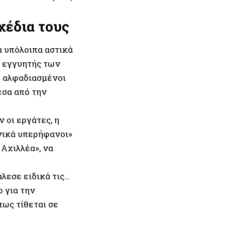
χέδια τους
 υπόλοιπα αστικά
ς εγγυητής των
 αλφαδιασμένοι
έσα από την
 οι εργάτες, η
θνικά υπερήφανοι»
 Αχιλλέα», να
άλεσε ειδικά τις…
ο για την
ως τίθεται σε