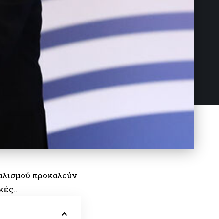
ταλισμού προκαλούν
κές..