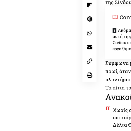
της Σίνδου
Con
Ακόμα
αυτή τη 
Σίνδου σ
εργαζόμ
Σύμφωνα μ
πρωί, ότα
πλυντήριο
Τα αίτια τ
Ανακο
Χωρίς 
επιχεί
Δέλτα 