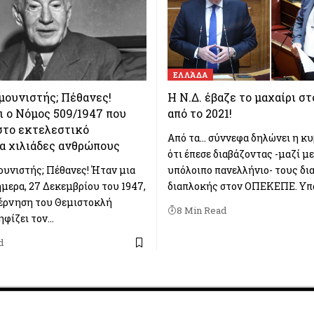
ΕΛΛΆΔΑ
μουνιστής; Πέθανες!
Η Ν.Δ. έβαζε το μαχαίρι σ
 ο Νόμος 509/1947 που
από το 2021!
στο εκτελεστικό
Από τα… σύννεφα δηλώνει η κ
α χιλιάδες ανθρώπους
ότι έπεσε διαβάζοντας -μαζί με
ουνιστής; Πέθανες! Ήταν μια
υπόλοιπο πανελλήνιο- τους δι
ήμερα, 27 Δεκεμβρίου του 1947,
διαπλοκής στον ΟΠΕΚΕΠΕ. Υπ
έρνηση του Θεμιστοκλή
8 Min Read
φίζει τον…
d