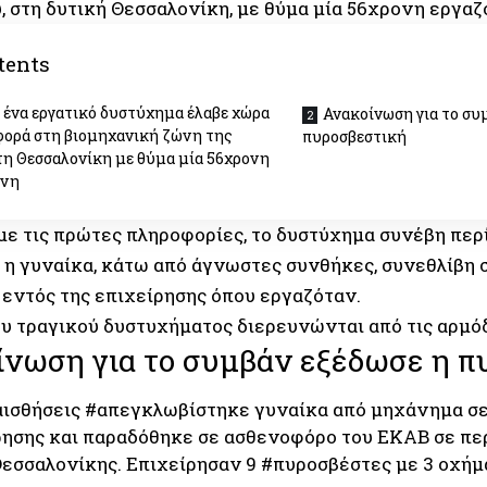
, στη δυτική Θεσσαλονίκη, με θύμα μία 56χρονη εργα
tents
 ένα εργατικό δυστύχημα έλαβε χώρα
Ανακοίνωση για το συ
φορά στη βιομηχανική ζώνη της
πυροσβεστική
τη Θεσσαλονίκη με θύμα μία 56χρονη
ενη
ε τις πρώτες πληροφορίες, το δυστύχημα συνέβη περίπ
ν η γυναίκα, κάτω από άγνωστες συνθήκες, συνεθλίβη 
 εντός της επιχείρησης όπου εργαζόταν.
ου τραγικού δυστυχήματος διερευνώνται από τις αρμό
ίνωση για το συμβάν εξέδωσε η π
αισθήσεις
#απεγκλωβίστηκε
γυναίκα από μηχάνημα σ
ρησης και παραδόθηκε σε ασθενοφόρο του ΕΚΑΒ σε πε
Θεσσαλονίκης. Επιχείρησαν 9
#πυροσβέστες
με 3 οχήμ