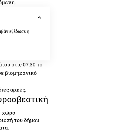
ζόμενη.
μβάν εξέδωσε η
ου στις 07:30 το
σε βιομηχανικό
διες αρχές.
υροσβεστική
ε χώρο
ριοχή του δήμου
ατα.