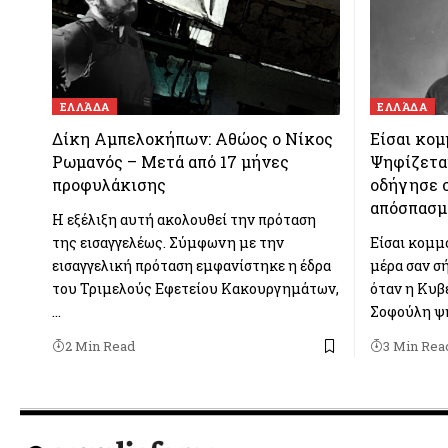
ΕΛΛΆΔΑ
ΕΛΛΆΔΑ
Δίκη Αμπελοκήπων: Αθώος ο Νίκος
Είσαι κομ
Ρωμανός – Μετά από 17 μήνες
Ψηφίζεται
προφυλάκισης
οδήγησε 
απόσπασμ
Η εξέλιξη αυτή ακολουθεί την πρόταση
της εισαγγελέως. Σύμφωνη με την
Είσαι κομμ
εισαγγελική πρόταση εμφανίστηκε η έδρα
μέρα σαν σ
του Τριμελούς Εφετείου Κακουργημάτων,
όταν η Κυβ
…
Σοφούλη ψη
2 Min Read
3 Min Rea