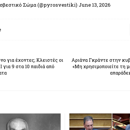
σβεστικό Σώμα (@pyrosvestiki)
June 13, 2026
e
νο για έχοντες; Κλειστές οι
Αριάνα Γκράντε στην κυ
 για 9 στα 10 παιδιά από
«Μη χρησιμοποιείτε τη μ
ατα
απαράδε