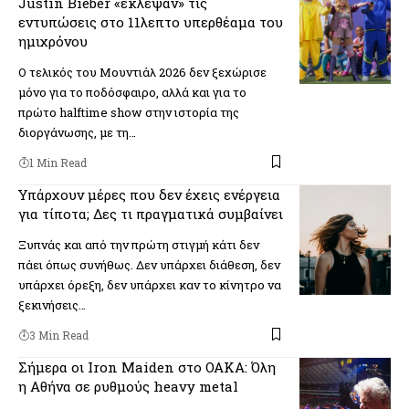
Justin Bieber «έκλεψαν» τις
εντυπώσεις στο 11λεπτο υπερθέαμα του
ημιχρόνου
Ο τελικός του Μουντιάλ 2026 δεν ξεχώρισε
μόνο για το ποδόσφαιρο, αλλά και για το
πρώτο halftime show στην ιστορία της
διοργάνωσης, με τη…
1 Min Read
Υπάρχουν μέρες που δεν έχεις ενέργεια
για τίποτα; Δες τι πραγματικά συμβαίνει
Ξυπνάς και από την πρώτη στιγμή κάτι δεν
πάει όπως συνήθως. Δεν υπάρχει διάθεση, δεν
υπάρχει όρεξη, δεν υπάρχει καν το κίνητρο να
ξεκινήσεις…
3 Min Read
Σήμερα οι Iron Maiden στο ΟΑΚΑ: Όλη
η Αθήνα σε ρυθμούς heavy metal