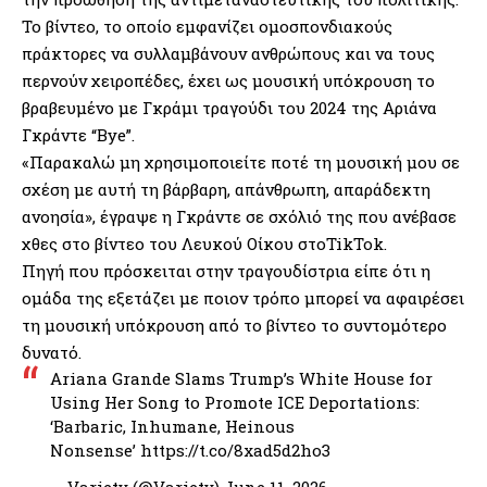
Το βίντεο, το οποίο εμφανίζει ομοσπονδιακούς
πράκτορες να συλλαμβάνουν ανθρώπους και να τους
περνούν χειροπέδες, έχει ως μουσική υπόκρουση το
βραβευμένο με Γκράμι τραγούδι του 2024 της Αριάνα
Γκράντε “Bye”.
«Παρακαλώ μη χρησιμοποιείτε ποτέ τη μουσική μου σε
σχέση με αυτή τη βάρβαρη, απάνθρωπη, απαράδεκτη
ανοησία», έγραψε η Γκράντε σε σχόλιό της που ανέβασε
χθες στο βίντεο του Λευκού Οίκου στοTikTok.
Πηγή που πρόσκειται στην τραγουδίστρια είπε ότι η
ομάδα της εξετάζει με ποιον τρόπο μπορεί να αφαιρέσει
τη μουσική υπόκρουση από το βίντεο το συντομότερο
δυνατό.
Ariana Grande Slams Trump’s White House for
Using Her Song to Promote ICE Deportations:
‘Barbaric, Inhumane, Heinous
Nonsense’
https://t.co/8xad5d2ho3