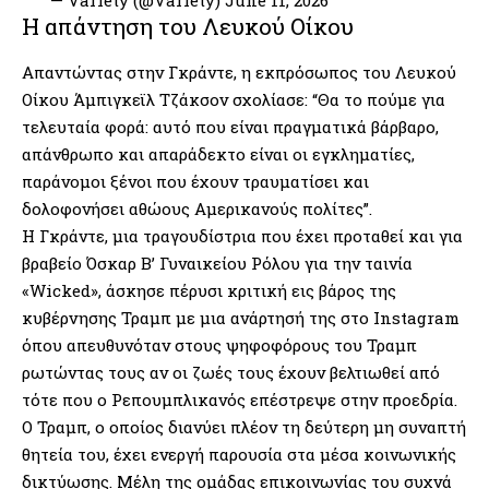
— Variety (@Variety)
June 11, 2026
Η απάντηση του Λευκού Οίκου
Απαντώντας στην Γκράντε, η εκπρόσωπος του Λευκού
Οίκου Άμπιγκεϊλ Τζάκσον σχολίασε: “Θα το πούμε για
τελευταία φορά: αυτό που είναι πραγματικά βάρβαρο,
απάνθρωπο και απαράδεκτο είναι οι εγκληματίες,
παράνομοι ξένοι που έχουν τραυματίσει και
δολοφονήσει αθώους Αμερικανούς πολίτες”.
Η Γκράντε, μια τραγουδίστρια που έχει προταθεί και για
βραβείο Όσκαρ Β’ Γυναικείου Ρόλου για την ταινία
«Wicked», άσκησε πέρυσι κριτική εις βάρος της
κυβέρνησης Τραμπ με μια ανάρτησή της στο Instagram
όπου απευθυνόταν στους ψηφοφόρους του Τραμπ
ρωτώντας τους αν οι ζωές τους έχουν βελτιωθεί από
τότε που ο Ρεπουμπλικανός επέστρεψε στην προεδρία.
Ο Τραμπ, ο οποίος διανύει πλέον τη δεύτερη μη συναπτή
θητεία του, έχει ενεργή παρουσία στα μέσα κοινωνικής
δικτύωσης. Μέλη της ομάδας επικοινωνίας του συχνά