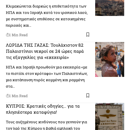
Κλιμακώνεται διαρκώς η επιθετικότητα των
ΗΠΑ και του Ισραήλ κατά του ιρανικού λαού,
με συστηματικές επιθέσεις σε κατοικημένες
περιοχές και…
1 Min Read
ΛΩΡΙΔΑ ΤΗΣ ΓΑΖΑΣ: Τουλάχιστον 82
Παλαιστίνιοι νεκροί σε 24 ώρες παρά
τις εξαγγελίες για «εκεχειρία»
ΗΠΑ και Ισραήλ προωθούν μια εκεχειρία «με
το πιστόλι στον κρόταφο» των Παλαιστινίων,
μια κατάπαυση πυρός κομμένη και ραμμένη
στα…
1 Min Read
ΚΥΠΡΟΣ: Κρατικές οδηγίες… για τα
πλησιέστερα καταφύγια!
Τους αυξημένους κινδύνους που γεννούν για
τον λαό της Κύπρου η βαθιά εμπλοκή του