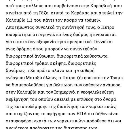
από τους πολλούς που συμβαίνουν στην Καραϊβική, που
κινείται από τη Γάζα, χτυπά το Καράκας και απειλεί την
Κολομβία (…) που κάνει τον κόσμο να τρέμει».
Αποτιμώντας συνολικά τη συνάντησή τους, ο Πέτρο
ισχυρίστηκε ότι «γεννιέται ένας δρόμος ή ενισχύεται,
γιατί ποτέ δεν εξαφανίστηκε πραγματικά. Γεννιέται
ένας δρόμος όπου μπορούν να συναντηθούν
διαφορετικοί άνθρωποι, διαφορετικά καθεστώτα,
διαφορετικοί τρόποι σκέψης, διαφορετικές
δυνάμεις…».Σε πρώτο πλάνο και η «καθαρή
ενέργεια»Μεταξύ άλλων, ο Πέτρο ζήτησε από τον Τραμπ
να διαμεσολαβήσει για βελτίωση των σχέσεων ανάμεσα
στην Κολομβία και τον Ισημερινό, η νεοφιλελεύθερη
κυβέρνηση του οποίου απειλεί με επίθεση στο όνομα
της καταπολέμησης της διακίνηση των ναρκωτικών,
και στηρίζοντας το αφήγημα των ΗΠΑ ότι δήθεν είναι
σταυροφόροι «κατά των ναρκωτικών» πρόσθεσε ότι «οι
κυριότεροι παράγοντες της διακίνησης των