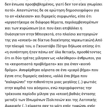
δεν ένιωσα προσβεβλημένος, γιατί δεν τον είχα γνωρίσει
ποτέ». Απαντώντας δε σε ερώτηση δημοσιογράφου για
το αν «έκλεισαν» και διμερείς συμφωνίες, είπε ότι
«εργαστήκαμε σε διάφορα θέματα, περιλαμβανομένων
και των κυρώσεων (σ.σ. που έχει επιβάλλει η
Ουάσιγκτον στην Μπογκοτά, στο πλαίσιο κατηγοριών
της για «ανοχή» σε δίκτυα διακίνησης ναρκωτικών).Από
την πλευρά του, ο Γκουστάβο Πέτρο δήλωσε επίσης ότι
«η συνάντηση ήταν πάνω απ’ όλα θετική», προσθέτοντας
ότι οι δύο ηγέτες μίλησαν ως «ελεύθεροι» άνθρωποι, για
τα «χειροπιαστά προβλήματα» και για έναν «κοινό
δρόμο». Αναφέρθηκε αόριστα σε ένα «μικρό βήμα» που
έγινε στις διμερείς σχέσεις, «αλλά ένα βήμα που
“χαλαρώνει” την πιθανότητα μιας μεγάλης (…) φωτιάς
στην καρδιά του κόσμου», ενώ περιγράφοντας την
τρέχουσα περίοδο μίλησε για «εποχή βαθιάς έντασης
μεταξύ των Ηνωμένων Πολιτειών και της Λατινικής
Αμερικής (…) είμαστε σαν το μάτι ενός τυφώνα, ενός