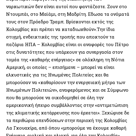
ναρκωτικών δεν είναι αυτοί που φαντάζεστε. Ζουν στο
Ντουμπάι, στο Μαϊάμι, στη Μαδρίτη. Εδωσα τα ονόματά
τους στον Πρόεδρο Τραμπ. Βρίσκονται εκτός της
Κολομβίας και πρέπει να καταδιωχθούν».Την ίδια
στιγμή, ενδεικτικές της τροπής που αποκτούν τα
παζάρια ΗΠΑ – Κολομβίας είναι οι αναφορές του Πέτρο
στις δυνατότητες που υπάρχουν για συνεργασία στον
τομέα της «καθαρής ενέργειας» σε ολόκληρη τη Νότια
Αμερική, οι οποίες – επισήμανε – μπορεί να είναι
ελκυστικές για τις Ηνωμένες Πολιτείες και θα
μπορούσαν να «καθαρίσουν την ενεργειακή μήτρα των
Ηνωμένων Πολιτειών», αναφερόμενος και σε Σύμφωνο
που θα μπορούσε να οικοδομηθεί σε όλη την
αμερικανική ήπειρο συμβάλλοντας στην «αντιμετώπιση
της κλιματικής κατάρρευσης που έρχεται». Ξεχώρισε δε
τα περιθώρια επενδύσεων στην περιοχή της Κολομβίας
Λα Γκουαχίρα, από όπου «μπορούμε να έχουμε καθαρή
Ενέργεια, αιολική και ηλιακή, για όλη την Κολομβία»,