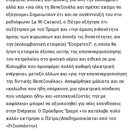
αλλά και «για όλη τη Βενεζουέλα και πρέπει ακόμα να
εξάγουμε».Σημειωτέον ότι και σε συνέντευξή του στο
ραδιόφωνο La W-Caracol, ο Πέτρο εξήγησε ότι
συζήτησαν με τον Τραμπ και «την άμεση πιθανότητα
άρσης των κυρώσεων και άνοιξε τις δυνατότητες για
την (κολομβιανική εταιρεία) “Ecopetrol”, η οποία θα
ήταν η εταιρεία άξονας αυτής της επανενεργοποίησης
του πετρελαίου στο φυσικό αέριο και ειδικά σε μια
Κολομβία που προσφέρει πολλή καθαρή ηλεκτρική
ενέργεια», μεταξύ άλλων και «για την επανενεργοποίηση
της δυτικής Βενεζουέλας». Αναφέρθηκε μάλιστα και σε
«καλώδια που ήδη υπάρχουν, μια ηλεκτρική σύνδεση
που υπάρχει ήδη» και «επισκευάζοντάς την με
ασφάλεια» μπορεί να αξιοποιηθεί για νέες επενδύσεις
στην Ενέργεια. Ο Πρόεδρος Τραμπ «το κατάλαβε πολύ
καλά» εκτίμησε ο Πέτρο.(Αναδημοσιεύεται από τον
«Ριζοσπάστη»)