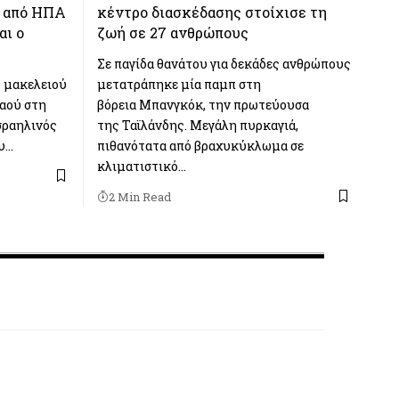
ς από ΗΠΑ
κέντρο διασκέδασης στοίχισε τη
αι ο
ζωή σε 27 ανθρώπους
Σε παγίδα θανάτου για δεκάδες ανθρώπους
υ μακελειού
μετατράπηκε μία παμπ στη
λαού στη
βόρεια Μπανγκόκ, την πρωτεύουσα
σραηλινός
της Ταϊλάνδης. Μεγάλη πυρκαγιά,
υ…
πιθανότατα από βραχυκύκλωμα σε
κλιματιστικό…
2 Min Read