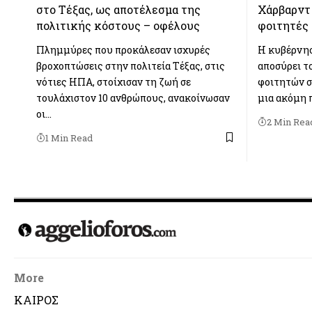
στο Τέξας, ως αποτέλεσμα της
Χάρβαρντ 
πολιτικής κόστους – οφέλους
φοιτητές
Πλημμύρες που προκάλεσαν ισχυρές
Η κυβέρνησ
βροχοπτώσεις στην πολιτεία Τέξας, στις
αποσύρει τ
νότιες ΗΠΑ, στοίχισαν τη ζωή σε
φοιτητών σ
τουλάχιστον 10 ανθρώπους, ανακοίνωσαν
μια ακόμη 
οι…
2 Min Rea
1 Min Read
More
ΚΑΙΡΟΣ