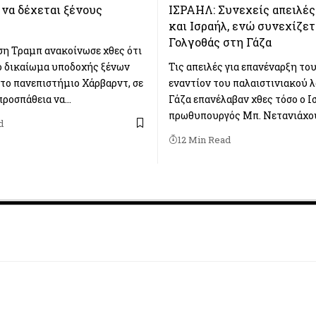
να δέχεται ξένους
ΙΣΡΑΗΛ: Συνεχείς απειλέ
και Ισραήλ, ενώ συνεχίζετ
Γολγοθάς στη Γάζα
η Τραμπ ανακοίνωσε χθες ότι
ο δικαίωμα υποδοχής ξένων
Τις απειλές για επανέναρξη το
το πανεπιστήμιο Χάρβαρντ, σε
εναντίον του παλαιστινιακού 
προσπάθεια να…
Γάζα επανέλαβαν χθες τόσο ο Ι
πρωθυπουργός Μπ. Νετανιάχο
d
12 Min Read