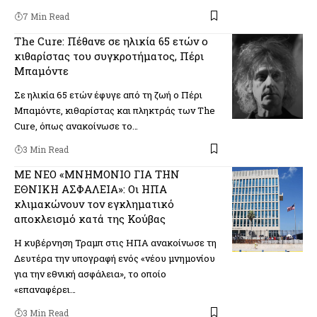
7 Min Read
The Cure: Πέθανε σε ηλικία 65 ετών ο
κιθαρίστας του συγκροτήματος, Πέρι
Μπαμόντε
Σε ηλικία 65 ετών έφυγε από τη ζωή ο Πέρι
Μπαμόντε, κιθαρίστας και πληκτράς των The
Cure, όπως ανακοίνωσε το…
3 Min Read
ΜΕ ΝΕΟ «ΜΝΗΜΟΝΙΟ ΓΙΑ ΤΗΝ
ΕΘΝΙΚΗ ΑΣΦΑΛΕΙΑ»: Οι ΗΠΑ
κλιμακώνουν τον εγκληματικό
αποκλεισμό κατά της Κούβας
Η κυβέρνηση Τραμπ στις ΗΠΑ ανακοίνωσε τη
Δευτέρα την υπογραφή ενός «νέου μνημονίου
για την εθνική ασφάλεια», το οποίο
«επαναφέρει…
3 Min Read