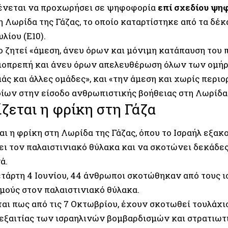
νεται να προχωρήσει σε ψηφοφορία
επί σχεδίου ψη
η Λωρίδα της Γάζας, το οποίο καταρτίστηκε από τα δέ
λίου (E10).
 ζητεί «άμεση, άνευ όρων και μόνιμη κατάπαυση του π
ξιοπρεπή και άνευ όρων απελευθέρωση όλων των ομή
άς και άλλες ομάδες», και «την άμεση και χωρίς περι
ίων στην είσοδο ανθρωπιστικής βοήθειας στη Λωρίδα 
ζεται η φρίκη στη Γάζα
ι η φρίκη στη Λωρίδα της Γάζας, όπου το Ισραήλ εξακ
ει τον παλαιστινιακό θύλακα και να σκοτώνει δεκάδε
ά.
ετάρτη 4 Ιουνίου, 44 άνθρωποι σκοτώθηκαν από τους 
μούς στον παλαιστινιακό θύλακα.
αι πως από τις 7 Οκτωβρίου, έχουν σκοτωθεί τουλάχι
εξαιτίας των ισραηλινών βομβαρδισμών και στρατιω