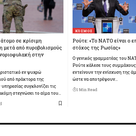
ΚΌΣΜΟΣ
άτομο σε κρίσιμη
Ρούτε: «Το ΝΑΤΟ είναι ο 
η μετά από πυροβολισμούς
στόχος της Ρωσίας»
υνοριοφυλακή στην
Ο γενικός γραμματέας του ΝΑ
Ρούτε κάλεσε τους συμμάχους
εριστατικό εν ψυχρώ
εντείνουν την ενίσχυση της ά
ού από πράκτορα της
ώστε να αποτρέψουν…
 υπηρεσίας συγκλονίζει τις
1 Min Read
ακόμη στεγνώσει το αίμα του…
d