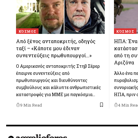
ΚΌΣΜΟΣ
ΚΌΣΜΟΣ
Από ξένος ανταποκριτής, οδηγός
ΗΠΑ: Ένα 
ταξί – «Κάποτε μου έδιναν
κατάστασ
συνεντεύξεις πρωθυπουργοί…»
από τη σ
Αριζόνα
Ο Αμερικανός ανταποκριτής Στηβ Σέρερ
έπαιρνε συνεντεύξεις από
Άλλο ένα π
πρωθυπουργούς και διευθύνοντες
πυροβολισμ
συμβούλους και κάλυπτε ανθρωπιστικές
συνοριακής
καταστροφές για ΜΜΕ με παγκόσμια…
ΗΠΑ, πριν 
9 Min Read
4 Min Rea