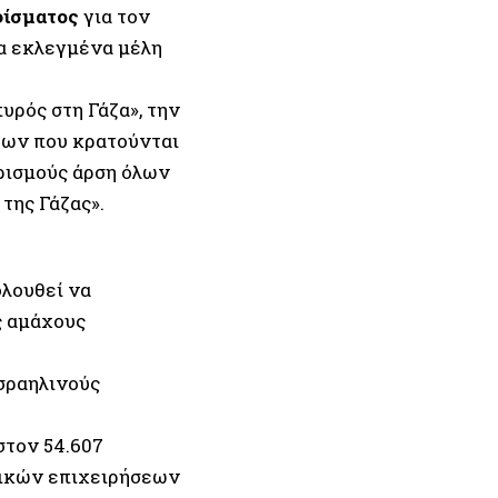
φίσματος
για τον
κα εκλεγμένα μέλη
υρός στη Γάζα», την
ρων που κρατούνται
ορισμούς άρση όλων
της Γάζας».
ολουθεί να
ς αμάχους
ισραηλινούς
στον 54.607
τικών επιχειρήσεων