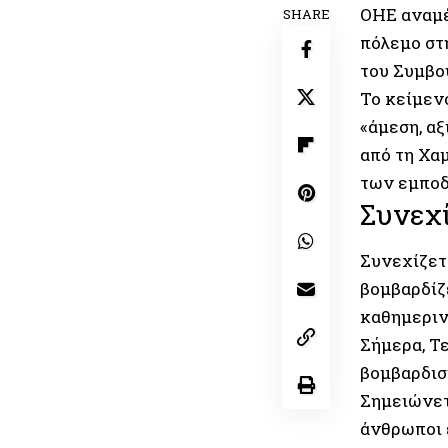
ΟΗΕ αναμέ
SHARE
πόλεμο στ
του Συμβου
Το κείμενο
«άμεση, α
από τη Χαμ
των εμποδ
Συνεχί
Συνεχίζετα
βομβαρδίζ
καθημεριν
Σήμερα, Τ
βομβαρδισ
Σημειώνετ
άνθρωποι 