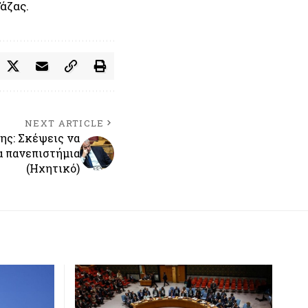
άζας.
NEXT ARTICLE
ης: Σκέψεις να
α πανεπιστήμια
(Ηχητικό)