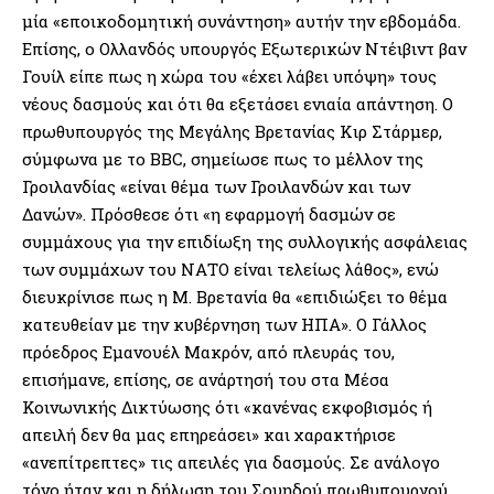
μία «εποικοδομητική συνάντηση» αυτήν την εβδομάδα.
Επίσης, ο Ολλανδός υπουργός Εξωτερικών Ντέιβιντ βαν
Γουίλ είπε πως η χώρα του «έχει λάβει υπόψη» τους
νέους δασμούς και ότι θα εξετάσει ενιαία απάντηση. Ο
πρωθυπουργός της Μεγάλης Βρετανίας Κιρ Στάρμερ,
σύμφωνα με το BBC, σημείωσε πως το μέλλον της
Γροιλανδίας «είναι θέμα των Γροιλανδών και των
Δανών». Πρόσθεσε ότι «η εφαρμογή δασμών σε
συμμάχους για την επιδίωξη της συλλογικής ασφάλειας
των συμμάχων του ΝΑΤΟ είναι τελείως λάθος», ενώ
διευκρίνισε πως η Μ. Βρετανία θα «επιδιώξει το θέμα
κατευθείαν με την κυβέρνηση των ΗΠΑ». Ο Γάλλος
πρόεδρος Εμανουέλ Μακρόν, από πλευράς του,
επισήμανε, επίσης, σε ανάρτησή του στα Μέσα
Κοινωνικής Δικτύωσης ότι «κανένας εκφοβισμός ή
απειλή δεν θα μας επηρεάσει» και χαρακτήρισε
«ανεπίτρεπτες» τις απειλές για δασμούς. Σε ανάλογο
τόνο ήταν και η δήλωση του Σουηδού πρωθυπουργού