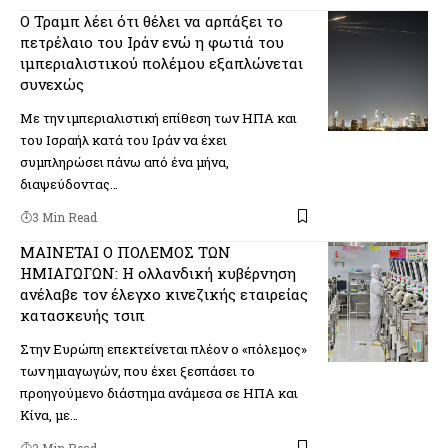
Ο Τραμπ λέει ότι θέλει να αρπάξει το
πετρέλαιο του Ιράν ενώ η φωτιά του
ιμπεριαλιστικού πολέμου εξαπλώνεται
συνεχώς
Με την ιμπεριαλιστική επίθεση των ΗΠΑ και
του Ισραήλ κατά του Ιράν να έχει
συμπληρώσει πάνω από ένα μήνα,
διαψεύδοντας…
3 Min Read
ΜΑΙΝΕΤΑΙ Ο ΠΟΛΕΜΟΣ ΤΩΝ
ΗΜΙΑΓΩΓΩΝ: Η ολλανδική κυβέρνηση
ανέλαβε τον έλεγχο κινεζικής εταιρείας
κατασκευής τσιπ
Στην Ευρώπη επεκτείνεται πλέον ο «πόλεμος»
των ημιαγωγών, που έχει ξεσπάσει το
προηγούμενο διάστημα ανάμεσα σε ΗΠΑ και
Κίνα, με…
2 Min Read