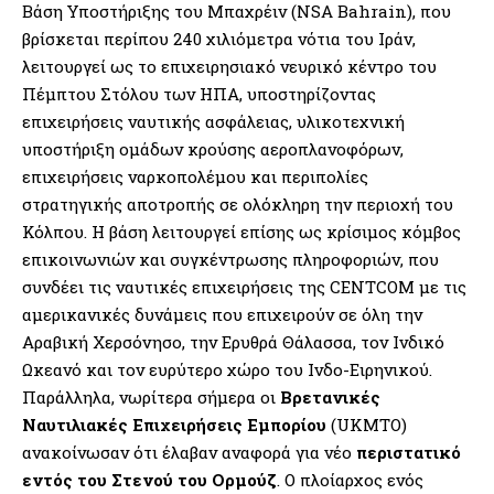
Βάση Υποστήριξης του Μπαχρέιν (NSA Bahrain), που
βρίσκεται περίπου 240 χιλιόμετρα νότια του Ιράν,
λειτουργεί ως το επιχειρησιακό νευρικό κέντρο του
Πέμπτου Στόλου των ΗΠΑ, υποστηρίζοντας
επιχειρήσεις ναυτικής ασφάλειας, υλικοτεχνική
υποστήριξη ομάδων κρούσης αεροπλανοφόρων,
επιχειρήσεις ναρκοπολέμου και περιπολίες
στρατηγικής αποτροπής σε ολόκληρη την περιοχή του
Κόλπου. Η βάση λειτουργεί επίσης ως κρίσιμος κόμβος
επικοινωνιών και συγκέντρωσης πληροφοριών, που
συνδέει τις ναυτικές επιχειρήσεις της CENTCOM με τις
αμερικανικές δυνάμεις που επιχειρούν σε όλη την
Αραβική Χερσόνησο, την Ερυθρά Θάλασσα, τον Ινδικό
Ωκεανό και τον ευρύτερο χώρο του Ινδο-Ειρηνικού.
Παράλληλα, νωρίτερα σήμερα οι
Βρετανικές
Ναυτιλιακές Επιχειρήσεις Εμπορίου
(UKMTO)
ανακοίνωσαν ότι έλαβαν αναφορά για νέο
περιστατικό
εντός του Στενού του Ορμούζ
. Ο πλοίαρχος ενός