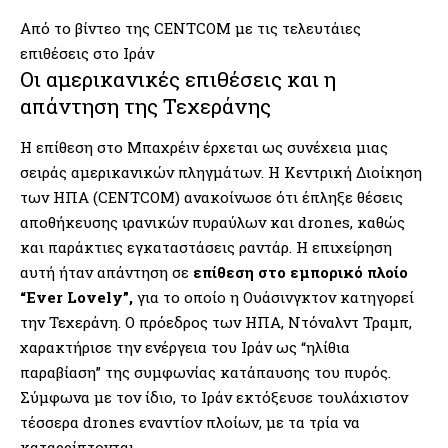
Από το βίντεο της CENTCOM με τις τελευτάιες
επιθέσεις στο Ιράν
Οι αμερικανικές επιθέσεις και η
απάντηση της Τεχεράνης
Η επίθεση στο Μπαχρέιν έρχεται ως συνέχεια μιας
σειράς αμερικανικών πληγμάτων. Η Κεντρική Διοίκηση
των ΗΠΑ (CENTCOM) ανακοίνωσε ότι έπληξε θέσεις
αποθήκευσης ιρανικών πυραύλων και drones, καθώς
και παράκτιες εγκαταστάσεις ραντάρ. Η επιχείρηση
αυτή ήταν απάντηση σε
επίθεση στο εμπορικό πλοίο
“Ever Lovely”,
για το οποίο η Ουάσινγκτον κατηγορεί
την Τεχεράνη. Ο πρόεδρος των ΗΠΑ, Ντόναλντ Τραμπ,
χαρακτήρισε την ενέργεια του Ιράν ως “ηλίθια
παραβίαση” της συμφωνίας κατάπαυσης του πυρός.
Σύμφωνα με τον ίδιο, το Ιράν εκτόξευσε τουλάχιστον
τέσσερα drones εναντίον πλοίων, με τα τρία να
καταρρίπτονται .