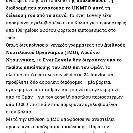
ανέφερε επίσης ότι το πλοίο της
ακολουθούσε τη
διαδρομή που συνιστούσε το UKMTO κατά τη
διέλευσή του από τα στενά.
Το Ever Lovely είχε
παραμείνει εγκλωβισμένο στον Κόλπο για περισσότερες
από 100 ημέρες αφότου φόρτωσε εμπορεύματα στο
Ιράκ.
Όπως διευκρίνισε ο γενικός γραμματέας του
Διεθνούς
Ναυτιλιακού Οργανισμού (IMO), Αρσένιο
Ντομίνγκες,
το
Ever Lovely δεν διερχόταν υπό το
πλαίσιο εκκένωσης του ΙΜΟ και του Ομάν.
Το
πλαίσιο αυτό είχε ανακοινωθεί στις 24 Ιουνίου και
προέβλεπε δύο ασφαλείς διαδρομές – μία βόρεια,
εγκεκριμένη από το Ιράν, και μία νότια, εγκεκριμένη
από το Ομάν – για τον ασφαλή απόπλου περισσότερων
από 10.000 ναυτικών που παρέμεναν εγκλωβισμένοι
στον Κόλπο.
Μετά την επίθεση, ο ΙΜΟ αποφάσισε να αναστείλει
προσωρινά το πρόγραμμα εκκένωσης. Παρά την