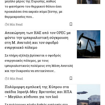
μεγάλο μέρος της Ευρώπης, καθώς
το φαινόμενο του θερμικού θόλου έχει
προκαλέσει ένα ακραίο κύμα ζέστης, με
θερμοκρασίες που…
6 Min Read
Αποχώρηση των ΗΑΕ από τον OPEC με
φόντο την ιμπεριαλιστική σύγκρουση
στη Μ. Ανατολή και τον σφοδρό
ενεργειακό πόλεμο
Σε πλήρη εξέλιξη βρίσκεται ο σφοδρός
ενεργειακός πόλεμος, με τους
ιμπεριαλιστικούς πολέμους στη Μέση Ανατολή
και την Ουκρανία να επιταχύνουν…
3 Min Read
Πολύμορφη εμπλοκή της Κύπρου στα
σχέδια Ισραήλ-Μεγ. Βρετανίας και ΗΠΑ
– Μεγάλοι κίνδυνοι για τον λαό
Σε πολύμορφο κόμβο βαθιάς εμπλοκής στα