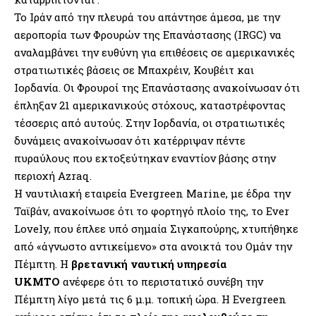
Το Ιράν από την πλευρά του απάντησε άμεσα, με την
αεροπορία των Φρουρών της Επανάστασης (IRGC) να
αναλαμβάνει την ευθύνη για επιθέσεις σε αμερικανικές
στρατιωτικές βάσεις σε Μπαχρέιν, Κουβέιτ και
Ιορδανία. Οι Φρουροί της Επανάστασης ανακοίνωσαν ότι
έπληξαν 21 αμερικανικούς στόχους, καταστρέφοντας
τέσσερις από αυτούς. Στην Ιορδανία, οι στρατιωτικές
δυνάμεις ανακοίνωσαν ότι κατέρριψαν πέντε
πυραύλους που εκτοξεύτηκαν εναντίον βάσης στην
περιοχή Azraq.
Η ναυτιλιακή εταιρεία Evergreen Marine, με έδρα την
Ταϊβάν, ανακοίνωσε ότι το φορτηγό πλοίο της, το Ever
Lovely, που έπλεε υπό σημαία Σιγκαπούρης, χτυπήθηκε
από «άγνωστο αντικείμενο» στα ανοικτά του Ομάν την
Πέμπτη. Η
βρετανική ναυτική υπηρεσία
UKMTO
ανέφερε ότι το περιστατικό συνέβη την
Πέμπτη λίγο μετά τις 6 μ.μ. τοπική ώρα. Η Evergreen