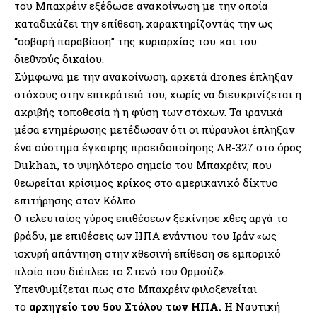
του Μπαχρέιν εξέδωσε ανακοίνωση με την οποία
καταδικάζει την επίθεση, χαρακτηρίζοντάς την ως
“σοβαρή παραβίαση” της κυριαρχίας του και του
διεθνούς δικαίου.
Σύμφωνα με την ανακοίνωση, αρκετά drones έπληξαν
στόχους στην επικράτειά του, χωρίς να διευκρινίζεται η
ακριβής τοποθεσία ή η φύση των στόχων. Τα ιρανικά
μέσα ενημέρωσης μετέδωσαν ότι οι πύραυλοι έπληξαν
ένα σύστημα έγκαιρης προειδοποίησης AR-327 στο όρος
Dukhan, το υψηλότερο σημείο του Μπαχρέιν, που
θεωρείται κρίσιμος κρίκος στο αμερικανικό δίκτυο
επιτήρησης στον Κόλπο.
Ο τελευταίος γύρος επιθέσεων ξεκίνησε χθες
αργά το
βράδυ, με επιθέσεις ων ΗΠΑ ενάντιου του Ιράν
«ως
ισχυρή απάντηση στην χθεσινή επίθεση σε εμπορικό
πλοίο που διέπλεε το Στενό του Ορμούζ».
Υπενθυμίζεται πως στο Μπαχρέιν φιλοξενείται
το
αρχηγείο του 5ου Στόλου των ΗΠΑ.
Η Ναυτική