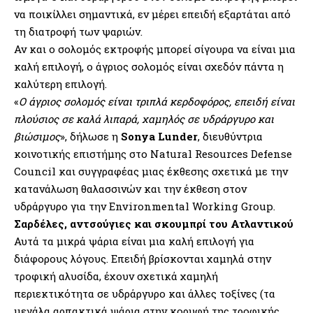
να ποικίλλει σημαντικά, εν μέρει επειδή εξαρτάται από
τη διατροφή των ψαριών.
Αν και ο σολομός εκτροφής μπορεί σίγουρα να είναι μια
καλή επιλογή, ο άγριος σολομός είναι σχεδόν πάντα η
καλύτερη επιλογή.
«
Ο άγριος σολομός είναι τριπλά κερδοφόρος, επειδή είναι
πλούσιος σε καλά λιπαρά, χαμηλός σε υδράργυρο και
βιώσιμος
», δήλωσε η
Sonya Lunder
, διευθύντρια
κοινοτικής επιστήμης στο Natural Resources Defense
Council και συγγραφέας μιας έκθεσης σχετικά με την
κατανάλωση θαλασσινών και την έκθεση στον
υδράργυρο για την Environmental Working Group.
Σαρδέλες, αντσούγιες και σκουμπρί του Ατλαντικού
Αυτά τα μικρά ψάρια είναι μια καλή επιλογή για
διάφορους λόγους. Επειδή βρίσκονται χαμηλά στην
τροφική αλυσίδα, έχουν σχετικά χαμηλή
περιεκτικότητα σε υδράργυρο και άλλες τοξίνες (τα
μεγάλα αρπακτικά ψάρια στην κορυφή της τροφικής