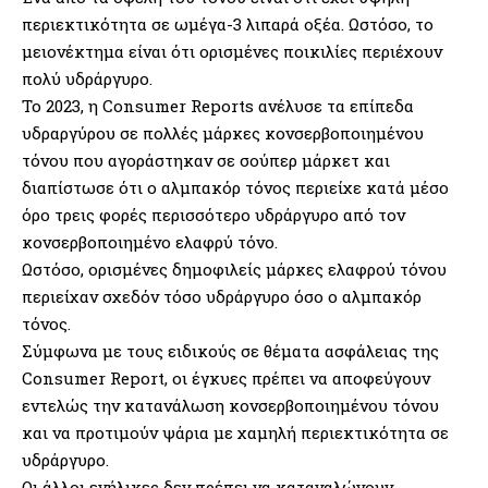
περιεκτικότητα σε ωμέγα-3 λιπαρά οξέα. Ωστόσο, το
μειονέκτημα είναι ότι ορισμένες ποικιλίες περιέχουν
πολύ υδράργυρο.
Το 2023, η Consumer Reports ανέλυσε τα επίπεδα
υδραργύρου σε πολλές μάρκες κονσερβοποιημένου
τόνου που αγοράστηκαν σε σούπερ μάρκετ και
διαπίστωσε ότι ο αλμπακόρ τόνος περιείχε κατά μέσο
όρο τρεις φορές περισσότερο υδράργυρο από τον
κονσερβοποιημένο ελαφρύ τόνο.
Ωστόσο, ορισμένες δημοφιλείς μάρκες ελαφρού τόνου
περιείχαν σχεδόν τόσο υδράργυρο όσο ο αλμπακόρ
τόνος.
Σύμφωνα με τους ειδικούς σε θέματα ασφάλειας της
Consumer Report, οι έγκυες πρέπει να αποφεύγουν
εντελώς την κατανάλωση κονσερβοποιημένου τόνου
και να προτιμούν ψάρια με χαμηλή περιεκτικότητα σε
υδράργυρο.
Οι άλλοι ενήλικες δεν πρέπει να καταναλώνουν