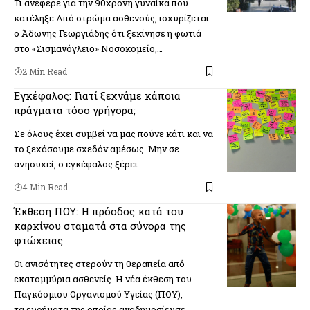
Τι ανέφερε για την 90χρονη γυναίκα που
κατέληξε Από στρώμα ασθενούς, ισχυρίζεται
ο Άδωνης Γεωργιάδης ότι ξεκίνησε η φωτιά
στο «Σισμανόγλειο» Νοσοκομείο,…
2 Min Read
Εγκέφαλος: Γιατί ξεχνάμε κάποια
πράγματα τόσο γρήγορα;
Σε όλους έχει συμβεί να μας πούνε κάτι και να
το ξεχάσουμε σχεδόν αμέσως. Μην σε
ανησυχεί, ο εγκέφαλος ξέρει…
4 Min Read
Έκθεση ΠΟΥ: Η πρόοδος κατά του
καρκίνου σταματά στα σύνορα της
φτώχειας
Οι ανισότητες στερούν τη θεραπεία από
εκατομμύρια ασθενείς. Η νέα έκθεση του
Παγκόσμιου Οργανισμού Υγείας (ΠΟΥ),
τα ευρήματα της οποίας αναδημοσίευσε…