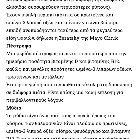
αλυσίδας συσσωρεύουν περισσότερες ρύπους).
Έχουν υψηλή περιεκτικότητα σε πρωτεΐνες και
ωμέγα-3 λιπαρά οξέα και τείνουν να είναι βιώσιμα
επειδή αναπαράγονται ταχύτερα από τα μεγαλύτερα
είδη ψαριών, δήλωσε η Zeratsky της Mayo Clinic.
Πέστροφα
Μια μερίδα πέστροφας περιέχει περισσότερο από την
ημερήσια ποσότητα βιταμίνης D και βιταμίνης Β12,
καθώς και μεγάλες ποσότητες ωμέγα-3 λιπαρών οξέων,
πρωτεϊνών και μετάλλων.
Έχει ήπια γεύση που την καθιστά εύκολη στη διαχείριση
σε διάφορα πιάτα. Είναι επίσης μια καλή επιλογή για
περιβαλλοντικούς λόγους.
Μύδια
Τα μύδια είναι ένας από τους αφανείς ήρωες του
κόσμου των θαλασσινών. Είναι πλούσια σε πρωτεΐνες,
ωμέγα-3 λιπαρά οξέα, σίδηρο, ψευδάργυρο και βιταμίνη
Β12. Έχουν πολύ χαμηλή περιεκτικότητα σε υδράργυρο.