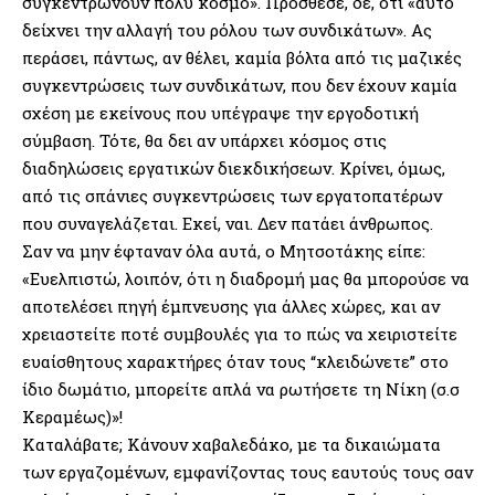
συγκεντρώνουν πολύ κόσμο». Πρόσθεσε, δε, ότι «αυτό
δείχνει την αλλαγή του ρόλου των συνδικάτων». Ας
περάσει, πάντως, αν θέλει, καμία βόλτα από τις μαζικές
συγκεντρώσεις των συνδικάτων, που δεν έχουν καμία
σχέση με εκείνους που υπέγραψε την εργοδοτική
σύμβαση. Τότε, θα δει αν υπάρχει κόσμος στις
διαδηλώσεις εργατικών διεκδικήσεων. Κρίνει, όμως,
από τις σπάνιες συγκεντρώσεις των εργατοπατέρων
που συναγελάζεται. Εκεί, ναι. Δεν πατάει άνθρωπος.
Σαν να μην έφταναν όλα αυτά, ο Μητσοτάκης είπε:
«Ευελπιστώ, λοιπόν, ότι η διαδρομή μας θα μπορούσε να
αποτελέσει πηγή έμπνευσης για άλλες χώρες, και αν
χρειαστείτε ποτέ συμβουλές για το πώς να χειριστείτε
ευαίσθητους χαρακτήρες όταν τους “κλειδώνετε” στο
ίδιο δωμάτιο, μπορείτε απλά να ρωτήσετε τη Νίκη (σ.σ
Κεραμέως)»!
Καταλάβατε; Κάνουν χαβαλεδάκο, με τα δικαιώματα
των εργαζομένων, εμφανίζοντας τους εαυτούς τους σαν