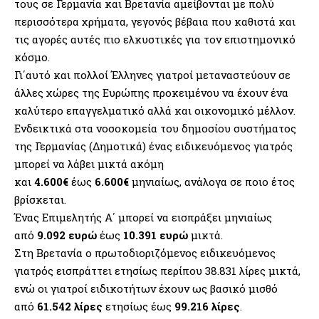
τους σε Γερμανία και Βρετανία αμείβονται με πολύ
περισσότερα χρήματα, γεγονός βέβαια που καθιστά και
τις αγορές αυτές πιο ελκυστικές για τον επιστημονικό
κόσμο.
Γι΄αυτό και πολλοί Έλληνες γιατροί μεταναστεύουν σε
άλλες χώρες της Ευρώπης προκειμένου να έχουν ένα
καλύτερο επαγγελματικό αλλά και οικονομικό μέλλον.
Ενδεικτικά στα νοσοκομεία του δημοσίου συστήματος
της Γερμανίας (Δημοτικά) ένας ειδικευόμενος γιατρός
μπορεί να λάβει μικτά ακόμη
και
4.600€
έως
6.600€
μηνιαίως, ανάλογα σε ποιο έτος
βρίσκεται.
Ένας Επιμελητής Α΄ μπορεί να εισπράξει μηνιαίως
από
9.092 ευρώ
έως
10.391 ευρώ
μικτά.
Στη Βρετανία ο πρωτοδιοριζόμενος ειδικευόμενος
γιατρός εισπράττει ετησίως περίπου 38.831 λίρες μικτά,
ενώ οι γιατροί ειδικοτήτων έχουν ως βασικό μισθό
από
61.542 λίρες
ετησίως έως
99.216 λίρες
.