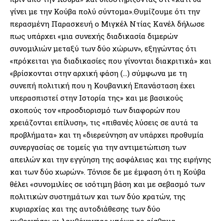
γίνει με την Κούβα πολύ σύντομα».Θυμίζουμε ότι την
περασμένη Παρασκευή ο Μιγκέλ Ντίας Κανέλ δήλωσε
πως υπάρχει «μια συνεχής διαδικασία διμερών
συνομιλιών μεταξύ των δύο χώρων», εξηγώντας ότι
«πρόκειται για διαδικασίες που γίνονται διακριτικά» και
«βρίσκονται στην αρχική φάση (…) σύμφωνα με τη
συνεπή πολιτική που η Κουβανική Επανάσταση έχει
υπερασπιστεί στην Ιστορία της» και με βασικούς
σκοπούς τον «προσδιορισμό των διαφορών που
χρειάζονται επίλυση», τις «πιθανές λύσεις σε αυτά τα
προβλήματα» και τη «διερεύνηση αν υπάρχει προθυμία
συνεργασίας σε τομείς για την αντιμετώπιση των
απειλών και την εγγύηση της ασφάλειας και της ειρήνης
και των δύο χωρών». Τόνισε δε με έμφαση ότι η Κούβα
θέλει «συνομιλίες σε ισότιμη βάση και με σεβασμό των
πολιτικών συστημάτων και των δύο κρατών, της
κυριαρχίας και της αυτοδιάθεσης των δύο
κυβερνήσεων, λαμβάνοντας υπόψη το αίσθημα