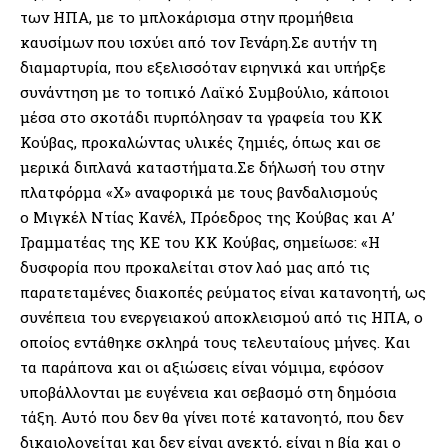
των ΗΠΑ, με το μπλοκάρισμα στην προμήθεια
καυσίμων που ισχύει από τον Γενάρη.Σε αυτήν τη
διαμαρτυρία, που εξελισσόταν ειρηνικά και υπήρξε
συνάντηση με το τοπικό Λαϊκό Συμβούλιο, κάποιοι
μέσα στο σκοτάδι πυρπόλησαν τα γραφεία του ΚΚ
Κούβας, προκαλώντας υλικές ζημιές, όπως και σε
μερικά διπλανά καταστήματα.Σε δήλωσή του στην
πλατφόρμα «X» αναφορικά με τους βανδαλισμούς
ο Μιγκέλ Ντίας Κανέλ, Πρόεδρος της Κούβας και Α’
Γραμματέας της ΚΕ του ΚΚ Κούβας, σημείωσε: «Η
δυσφορία που προκαλείται στον λαό μας από τις
παρατεταμένες διακοπές ρεύματος είναι κατανοητή, ως
συνέπεια του ενεργειακού αποκλεισμού από τις ΗΠΑ, ο
οποίος εντάθηκε σκληρά τους τελευταίους μήνες. Και
τα παράπονα και οι αξιώσεις είναι νόμιμα, εφόσον
υποβάλλονται με ευγένεια και σεβασμό στη δημόσια
τάξη. Αυτό που δεν θα γίνει ποτέ κατανοητό, που δεν
δικαιολογείται και δεν είναι ανεκτό, είναι η βία και ο