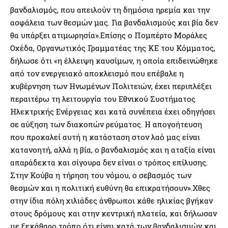
βανδαλισμός, που απειλούν τη δημόσια ηρεμία και την
ασφάλεια των θεσμών μας. Για βανδαλισμούς και βία δεν
θα υπάρξει ατιμωρησία».Επίσης ο Πομπέρτο Μοράλες
Οχέδα, Οργανωτικός Γραμματέας της ΚΕ του Κόμματος,
δήλωσε ότι «η έλλειψη καυσίμων, η οποία επιδεινώθηκε
από τον ενεργειακό αποκλεισμό που επέβαλε η
κυβέρνηση των Ηνωμένων Πολιτειών, έχει περιπλέξει
περαιτέρω τη λειτουργία του Εθνικού Συστήματος
Ηλεκτρικής Ενέργειας και κατά συνέπεια έχει οδηγήσει
σε αύξηση των διακοπών ρεύματος. Η απογοήτευση
που προκαλεί αυτή η κατάσταση στον λαό μας είναι
κατανοητή, αλλά η βία, ο βανδαλισμός και η αταξία είναι
απαράδεκτα και σίγουρα δεν είναι ο τρόπος επίλυσης.
Στην Κούβα η τήρηση του νόμου, ο σεβασμός των
θεσμών και η πολιτική ευθύνη θα επικρατήσουν».Χθες
στην ίδια πόλη χιλιάδες άνθρωποι κάθε ηλικίας βγήκαν
στους δρόμους και στην κεντρική πλατεία, και δήλωσαν
με ξεκάθαρο τρόπο ότι είναι κατά των βανδαλισμών και