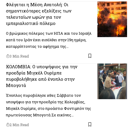
Φλέγεται η Μέση Ανατολή: Οι
σημαντικότερες εξελίξεις των
τελευταίων ωρών για τον
ιμπεριαλιστικό πόλεμο
Ο βρώμικος πόλεμος των ΗΠΑ και του Ισραήλ
κατά του Ιράν έχει εισέλθει στην 19η ημέρα,
καταρρίπτοντας το αφήγημα της…
3 Min Read
ΚΟΛΟΜΒΙΑ: Ο υποψήφιος για την
προεδρία Μιγκέλ Ουρίμπε
πυροβολήθηκε από ένοπλο στην
Μπογοτά
Ένοπλος πυροβόλησε χθες Σάββατο τον
υποψήφιο για την προεδρία της Κολομβίας,
Μιγκέλ Ουρίμπε, στο προάστιο Φοντιμπόν της
πρωτεύουσας Μπογοτά.Σε εικόνες…
2 Min Read