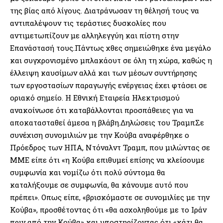
της βίας από λίγους. Διατράνωσαν τη θέλησή τους να
αντιπαλέψουν τις τεράστιες δυσκολίες που
αντιμετωπίζουν με αλληλεγγύη και πίστη στην
Επανάστασή τους.Πάντως χθες σημειώθηκε ένα μεγάλο
και συγχρονισμένο μπλακάουτ σε όλη τη χώρα, καθώς η
έλλειψη καυσίμων αλλά και των μέσων συντήρησης
των εργοστασίων παραγωγής ενέργειας έχει φτάσει σε
οριακό σημείο. Η Εθνική Εταιρεία Ηλεκτρισμού
ανακοίνωσε ότι καταβάλλονται προσπάθειες για να
αποκατασταθεί άμεσα η βλάβη.Δηλώσεις του ΤραμπΣε
συνέχιση συνομιλιών με την Κούβα αναφέρθηκε ο
Πρόεδρος των ΗΠΑ, Ντόναλντ Τραμπ, που μιλώντας σε
ΜΜΕ είπε ότι «η Κούβα επιθυμεί επίσης να κλείσουμε
συμφωνία και νομίζω ότι πολύ σύντομα θα
καταλήξουμε σε συμφωνία, θα κάνουμε αυτό που
πρέπει». Οπως είπε, «βρισκόμαστε σε συνομιλίες με την
Κούβα», προσθέτοντας ότι «θα ασχοληθούμε με το Ιράν
πριν από την Κούβα» και υποστηρίζοντας ότι «κάτι θα