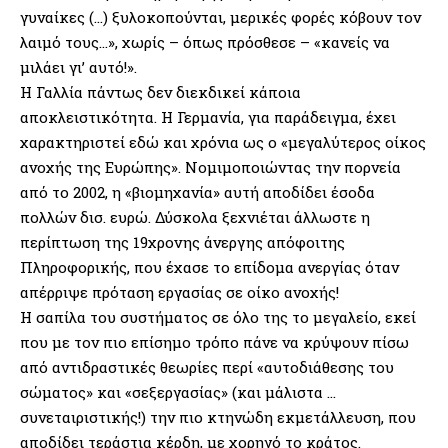
γυναίκες (…) ξυλοκοπούνται, μερικές φορές κόβουν τον
λαιμό τους…», χωρίς – όπως πρόσθεσε – «κανείς να
μιλάει γι’ αυτό!».
Η Γαλλία πάντως δεν διεκδικεί κάποια
αποκλειστικότητα. Η Γερμανία, για παράδειγμα, έχει
χαρακτηριστεί εδώ και χρόνια ως ο «μεγαλύτερος οίκος
ανοχής της Ευρώπης». Νομιμοποιώντας την πορνεία
από το 2002, η «βιομηχανία» αυτή αποδίδει έσοδα
πολλών δισ. ευρώ. Δύσκολα ξεχνιέται άλλωστε η
περίπτωση της 19χρονης άνεργης απόφοιτης
Πληροφορικής, που έχασε το επίδομα ανεργίας όταν
απέρριψε πρόταση εργασίας σε οίκο ανοχής!
Η σαπίλα του συστήματος σε όλο της το μεγαλείο, εκεί
που με τον πιο επίσημο τρόπο πάνε να κρύψουν πίσω
από αντιδραστικές θεωρίες περί «αυτοδιάθεσης του
σώματος» και «σεξεργασίας» (και μάλιστα …
συνεταιριστικής!) την πιο κτηνώδη εκμετάλλευση, που
αποδίδει τεράστια κέρδη, με χορηγό το κράτος.