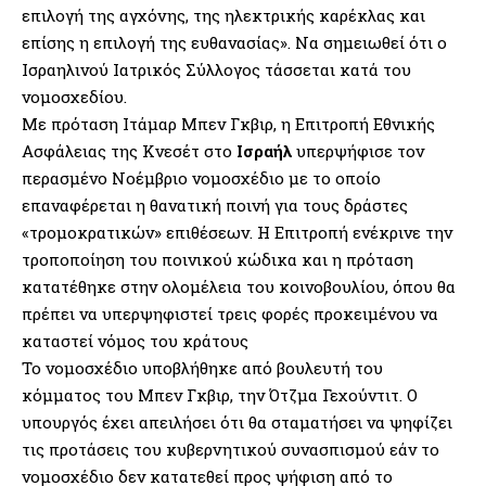
επιλογή της αγχόνης, της ηλεκτρικής καρέκλας και
επίσης η επιλογή της ευθανασίας». Να σημειωθεί ότι ο
Ισραηλινού Ιατρικός Σύλλογος τάσσεται κατά του
νομοσχεδίου.
Με πρόταση Ιτάμαρ Μπεν Γκβιρ, η Επιτροπή Εθνικής
Ασφάλειας της Κνεσέτ στο
Ισραήλ
υπερψήφισε τον
περασμένο Νοέμβριο νομοσχέδιο με το οποίο
επαναφέρεται η θανατική ποινή για τους δράστες
«τρομοκρατικών» επιθέσεων. Η Επιτροπή ενέκρινε την
τροποποίηση του ποινικού κώδικα και η πρόταση
κατατέθηκε στην ολομέλεια του κοινοβουλίου, όπου θα
πρέπει να υπερψηφιστεί τρεις φορές προκειμένου να
καταστεί νόμος του κράτους
Το νομοσχέδιο υποβλήθηκε από βουλευτή του
κόμματος του Μπεν Γκβιρ, την Ότζμα Γεχούντιτ. Ο
υπουργός έχει απειλήσει ότι θα σταματήσει να ψηφίζει
τις προτάσεις του κυβερνητικού συνασπισμού εάν το
νομοσχέδιο δεν κατατεθεί προς ψήφιση από το