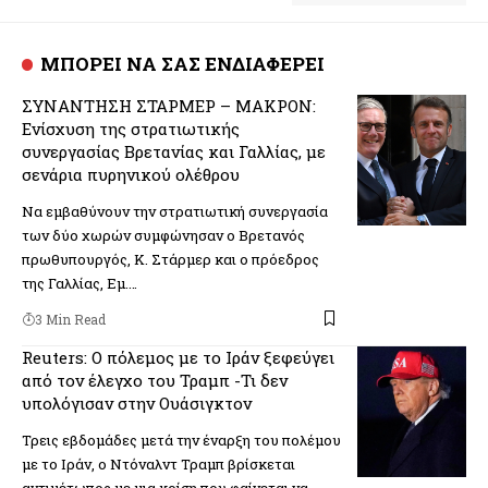
ΜΠΟΡΕΙ ΝΑ ΣΑΣ ΕΝΔΙΑΦΕΡΕΙ
ΣΥΝΑΝΤΗΣΗ ΣΤΑΡΜΕΡ – ΜΑΚΡΟΝ:
Ενίσχυση της στρατιωτικής
συνεργασίας Βρετανίας και Γαλλίας, με
σενάρια πυρηνικού ολέθρου
Να εμβαθύνουν την στρατιωτική συνεργασία
των δύο χωρών συμφώνησαν ο Βρετανός
πρωθυπουργός, Κ. Στάρμερ και ο πρόεδρος
της Γαλλίας, Εμ.…
3 Min Read
Reuters: O πόλεμος με το Ιράν ξεφεύγει
από τον έλεγχο του Τραμπ -Τι δεν
υπολόγισαν στην Ουάσιγκτον
Τρεις εβδομάδες μετά την έναρξη του πολέμου
με το Ιράν, ο Ντόναλντ Τραμπ βρίσκεται
αντιμέτωπος με μια κρίση που φαίνεται να…