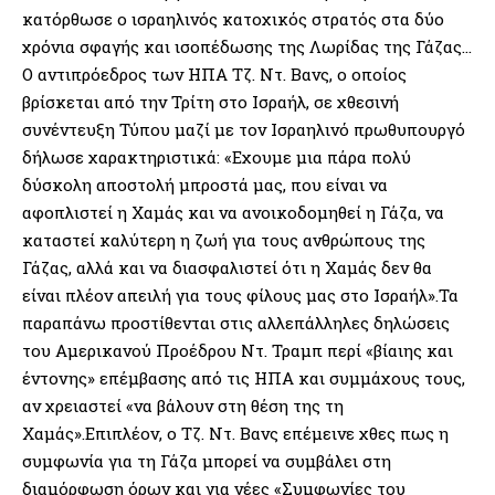
κατόρθωσε ο ισραηλινός κατοχικός στρατός στα δύο
χρόνια σφαγής και ισοπέδωσης της Λωρίδας της Γάζας…
Ο αντιπρόεδρος των ΗΠΑ Τζ. Ντ. Βανς, ο οποίος
βρίσκεται από την Τρίτη στο Ισραήλ, σε χθεσινή
συνέντευξη Τύπου μαζί με τον Ισραηλινό πρωθυπουργό
δήλωσε χαρακτηριστικά: «Εχουμε μια πάρα πολύ
δύσκολη αποστολή μπροστά μας, που είναι να
αφοπλιστεί η Χαμάς και να ανοικοδομηθεί η Γάζα, να
καταστεί καλύτερη η ζωή για τους ανθρώπους της
Γάζας, αλλά και να διασφαλιστεί ότι η Χαμάς δεν θα
είναι πλέον απειλή για τους φίλους μας στο Ισραήλ».Τα
παραπάνω προστίθενται στις αλλεπάλληλες δηλώσεις
του Αμερικανού Προέδρου Ντ. Τραμπ περί «βίαιης και
έντονης» επέμβασης από τις ΗΠΑ και συμμάχους τους,
αν χρειαστεί «να βάλουν στη θέση της τη
Χαμάς».Επιπλέον, ο Τζ. Ντ. Βανς επέμεινε χθες πως η
συμφωνία για τη Γάζα μπορεί να συμβάλει στη
διαμόρφωση όρων και για νέες «Συμφωνίες του