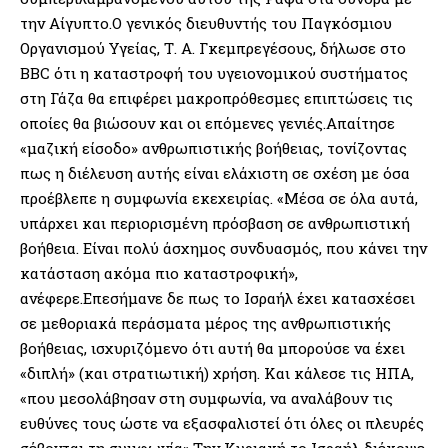
την Αίγυπτο.Ο γενικός διευθυντής του Παγκόσμιου
Οργανισμού Υγείας, Τ. Α. Γκεμπρεγέσους, δήλωσε στο
BBC ότι η καταστροφή του υγειονομικού συστήματος
στη Γάζα θα επιφέρει μακροπρόθεσμες επιπτώσεις τις
οποίες θα βιώσουν και οι επόμενες γενιές.Απαίτησε
«μαζική είσοδο» ανθρωπιστικής βοήθειας, τονίζοντας
πως η διέλευση αυτής είναι ελάχιστη σε σχέση με όσα
προέβλεπε η συμφωνία εκεχειρίας. «Μέσα σε όλα αυτά,
υπάρχει και περιορισμένη πρόσβαση σε ανθρωπιστική
βοήθεια. Είναι πολύ άσχημος συνδυασμός, που κάνει την
κατάσταση ακόμα πιο καταστροφική»,
ανέφερε.Επεσήμανε δε πως το Ισραήλ έχει κατασχέσει
σε μεθοριακά περάσματα μέρος της ανθρωπιστικής
βοήθειας, ισχυριζόμενο ότι αυτή θα μπορούσε να έχει
«διπλή» (και στρατιωτική) χρήση. Και κάλεσε τις ΗΠΑ,
«που μεσολάβησαν στη συμφωνία, να αναλάβουν τις
ευθύνες τους ώστε να εξασφαλιστεί ότι όλες οι πλευρές
σέβονται τη συμφωνία».Την Κυριακή το Ισραήλ διέκοψε