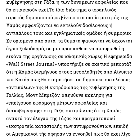
κυβέρνησης στη Γάζα, ή των δυνάμεων ασφαλείας που
θα επιχειρούν εκεί.Το ίδιο διάστημα ο ισραηλινός
στρατός δημοσιοποίησε βίντεο στα οποία μαχητές της
Χαμάς εμφανίζονται να εκτελούν δοσίλογους ή
αντιπάλους τους και εγκληματικές ομάδες ή συμμορίες.
Σε ορισμένα από αυτά, τα θύματα φαίνονται να δέχονται
άγριο ξυλοδαρμό, σε μια προσπάθεια να αμαυρωθεί η
εικόνα της οργάνωσης σε ισλαμικές χώρες.Η εφημερίδα
«Wall Street Journal» υποστήριξε σε σχετικό ρεπορτάζ
ότι η Χαμάς διεμήνυσε στους μεσολαβητές από Αίγυπτο
και Κατάρ πως θα σταματήσει τις δημόσιες εκτελέσεις
«αντιπάλων» της.Η εκπρόσωπος της κυβέρνησης της
Γαλλίας, Μοντ Μπρεζόν, απηύθυνε έκκληση για
«επείγουσα εφαρμογή μέτρων ασφαλείας και
διακυβέρνησης» στη Γάζα, εκτιμώντας ότι η Χαμάς
ανακτά τον έλεγχο της Γάζας και πραγματοποιεί
«εκστρατεία καταστολής των αντιφρονούντων, επειδή
οι Αμερικανοί τής άφησαν να εννοηθεί πως θα έχει λίγο