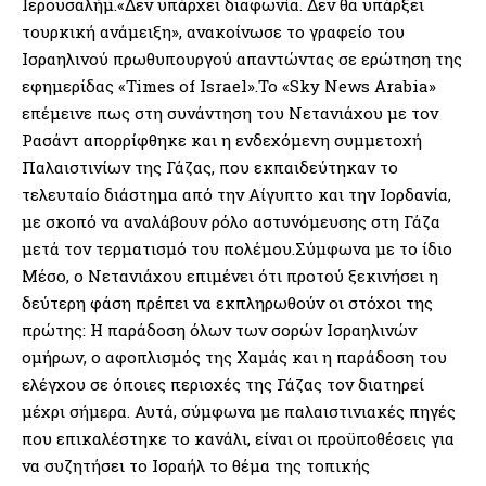
Ιερουσαλήμ.«Δεν υπάρχει διαφωνία. Δεν θα υπάρξει
τουρκική ανάμειξη», ανακοίνωσε το γραφείο του
Ισραηλινού πρωθυπουργού απαντώντας σε ερώτηση της
εφημερίδας «Times of Israel».Το «Sky News Arabia»
επέμεινε πως στη συνάντηση του Νετανιάχου με τον
Ρασάντ απορρίφθηκε και η ενδεχόμενη συμμετοχή
Παλαιστινίων της Γάζας, που εκπαιδεύτηκαν το
τελευταίο διάστημα από την Αίγυπτο και την Ιορδανία,
με σκοπό να αναλάβουν ρόλο αστυνόμευσης στη Γάζα
μετά τον τερματισμό του πολέμου.Σύμφωνα με το ίδιο
Μέσο, ο Νετανιάχου επιμένει ότι προτού ξεκινήσει η
δεύτερη φάση πρέπει να εκπληρωθούν οι στόχοι της
πρώτης: Η παράδοση όλων των σορών Ισραηλινών
ομήρων, ο αφοπλισμός της Χαμάς και η παράδοση του
ελέγχου σε όποιες περιοχές της Γάζας τον διατηρεί
μέχρι σήμερα. Αυτά, σύμφωνα με παλαιστινιακές πηγές
που επικαλέστηκε το κανάλι, είναι οι προϋποθέσεις για
να συζητήσει το Ισραήλ το θέμα της τοπικής