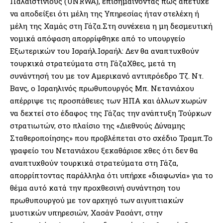
Παλαιστίνιους (UNRWA), επισημαίνοντας πως απέτυχε
να αποδείξει ότι μέλη της Υπηρεσίας ήταν στελέχη ή
μέλη της Χαμάς στη Γάζα.Στη συνέχεια η μη δεσμευτική
νομικά απόφαση απορρίφθηκε από το υπουργείο
Εξωτερικών του Ισραήλ.Ισραήλ: Δεν θα αναπτυχθούν
τουρκικά στρατεύματα στη ΓάζαΧθες, μετά τη
συνάντησή του με τον Αμερικανό αντιπρόεδρο Τζ. Ντ.
Βανς, ο Ισραηλινός πρωθυπουργός Μπ. Νετανιάχου
απέρριψε τις προσπάθειες των ΗΠΑ και άλλων χωρών
να δεχτεί στο έδαφος της Γάζας την ανάπτυξη Τούρκων
στρατιωτών, στο πλαίσιο της «Διεθνούς Δύναμης
Σταθεροποίησης» που προβλέπεται στο σχέδιο Τραμπ.Το
γραφείο του Νετανιάχου ξεκαθάρισε χθες ότι δεν θα
αναπτυχθούν τουρκικά στρατεύματα στη Γάζα,
απορρίπτοντας παράλληλα ότι υπήρχε «διαφωνία» για το
θέμα αυτό κατά την προχθεσινή συνάντηση του
πρωθυπουργού με τον αρχηγό των αιγυπτιακών
μυστικών υπηρεσιών, Χασάν Ρασάντ, στην