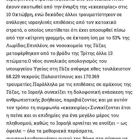
έχουν σκοτωθεί από την έναρξη της «εκεχειρίας» στις
10 Οκτώβρη, ενώ δεκάδες άλλοι τραυματίστηκαν σε
ανάλογες ισραηλινές επιθέσεις από τον κατοχικό
στρατό, ο οποίος υποτίθεται ότι έχει αποσυρθεί πίσω
από την «κίτρινη γραμμή», σε έκταση ίση με το 53% της
Λωρίδας.Επιπλέον, σε νοσοκομεία της Γάζας
μεταφέρθηκαν από το βράδυ της Τρίτης άλλα 13
πτώματα.Ο νέος συνολικός απολογισμός του
υπουργείου Υγείας στη Γάζα ανέφερε χθες τουλάχιστον
68.229 νεκρούς Παλαιστίνιους και 170.369
τραυματίες.Παράλληλα με τις επιθέσεις σε αμάχους της
Γάζας, το Ισραήλ συνεχίζει τη δολοφονική ανάσχεση της
ανθρωπιστικής βοήθειας, παραβιάζοντας και με αυτόν
τον τρόπο τη συμφωνία «εκεχειρίας».Συνεχίζονται έτσι
η πείνα και οι επιδημίες για ένα μεγάλο μέρος του
πληθυσμού, καθώς το Ισραήλ αρνείται να ανοίξει – ως
όφειλε – όλα τα μεθοριακά περάσματα,
συμπεριλαμβανομένου αυτού της Ράφα στα σύνορα με