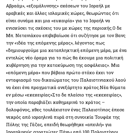
Αβραάμ», «εξομάλυνσης» σχέσεων του Ισραήλ με
αραβικές και άλλες ισλαμικές χώρες, θεωρώντας ότι
είναι συνάμα και μια «ευκαιρία» για το Ισραήλ να
ενισχύσει τις σχέσεις του με χώρες της περιοχής.Ο δε
Μπ. Νετανιάχου επιβεβαίωσε ότι συζήτησε με τον Βανς
την «ιδέα της επόμενης μέρας», λέγοντας πως
«δημιουργούμε μια καταπληκτική επόμενη μέρα, με ένα
εντελώς νέο όραμα για το πώς θα έχουμε μια πολιτική
κυβέρνηση για την κατοχύρωση της ασφάλειας». Μια
«επόμενη μέρα» που βέβαια πρώτο στόχο έχει τον
ενταφιασμό του δικαιώματος του Παλαιστινιακού λαού
να έχει ένα πραγματικά ανεξάρτητο κράτος.Νέα θύματα
εν μέσω «εκεχειρίας»Στο δε πλαίσιο της «εκεχειρίας»,
την οποία παραβιάζει καθημερινά το κράτος –
δολοφόνος, χθες τουλάχιστον ένας Παλαιστίνιος έπεσε
νεκρός από ισραηλινά πυρά στη συνοικία Τουφάχ της
Πόλης της Γάζας, επειδή θεωρήθηκε «απειλή» για
Ισραηλινούς στρατιώτες.Πάνω από 100 Παλαιστίνιοι