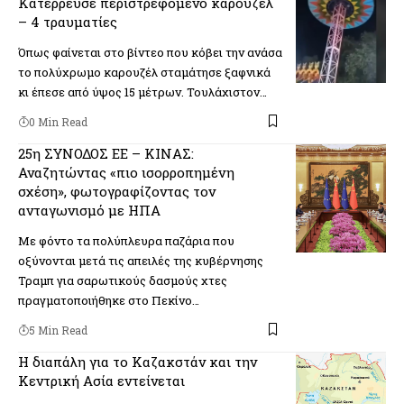
Κατέρρευσε περιστρεφόμενο καρουζέλ
– 4 τραυματίες
Όπως φαίνεται στο βίντεο που κόβει την ανάσα
το πολύχρωμο καρουζέλ σταμάτησε ξαφνικά
κι έπεσε από ύψος 15 μέτρων. Τουλάχιστον…
0 Min Read
25η ΣΥΝΟΔΟΣ ΕΕ – ΚΙΝΑΣ:
Αναζητώντας «πιο ισορροπημένη
σχέση», φωτογραφίζοντας τον
ανταγωνισμό με ΗΠΑ
Με φόντο τα πολύπλευρα παζάρια που
οξύνονται μετά τις απειλές της κυβέρνησης
Τραμπ για σαρωτικούς δασμούς χτες
πραγματοποιήθηκε στο Πεκίνο…
5 Min Read
Η διαπάλη για το Καζακστάν και την
Κεντρική Ασία εντείνεται