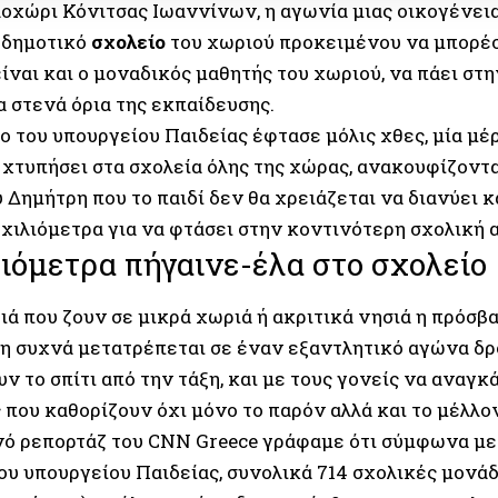
οχώρι Κόνιτσας Ιωαννίνων, η αγωνία μιας οικογένειας
ο δημοτικό
σχολείο
του χωριού προκειμένου να μπορέσ
είναι και ο μοναδικός μαθητής του χωριού, να πάει στ
α στενά όρια της εκπαίδευσης.
ο του υπουργείου Παιδείας έφτασε μόλις χθες, μία μέ
 χτυπήσει στα σχολεία όλης της χώρας, ανακουφίζοντ
ύ Δημήτρη που το παιδί δεν θα χρειάζεται να διανύει
χιλιόμετρα για να φτάσει στην κοντινότερη σχολική 
λιόμετρα πήγαινε-έλα στο σχολείο
διά που ζουν σε μικρά χωριά ή ακριτικά νησιά η πρόσβ
η συχνά μετατρέπεται σε έναν εξαντλητικό αγώνα δρό
ν το σπίτι από την τάξη, και με τους γονείς να αναγ
που καθορίζουν όχι μόνο το παρόν αλλά και το μέλλον
νό ρεπορτάζ του CNN Greece γράφαμε ότι σύμφωνα με
ου υπουργείου Παιδείας, συνολικά 714 σχολικές μονάδ