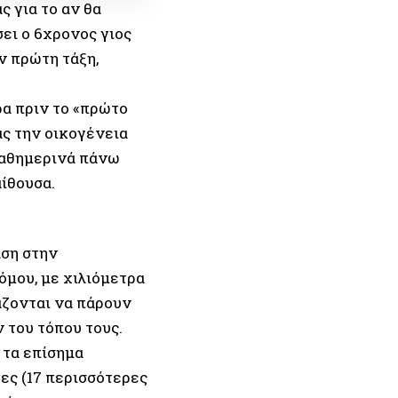
 για το αν θα
ει ο 6χρονος γιος
ην πρώτη τάξη,
ρα πριν το «πρώτο
ας την οικογένεια
 καθημερινά πάνω
αίθουσα.
αση στην
μου, με χιλιόμετρα
κάζονται να πάρουν
 του τόπου τους.
 τα επίσημα
ες (17 περισσότερες