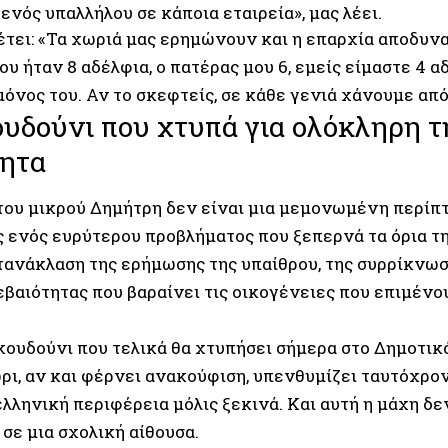
ενός υπαλλήλου σε κάποια εταιρεία», μας λέει.
έτει: «Τα χωριά μας ερημώνουν και η επαρχία αποδυν
υ ήταν 8 αδέλφια, ο πατέρας μου 6, εμείς είμαστε 4 αδ
μόνος του. Αν το σκεφτείς, σε κάθε γενιά χάνουμε από
υδούνι που χτυπά για ολόκληρη τ
τητα
 του μικρού Δημήτρη δεν είναι μια μεμονωμένη περίπτ
 ενός ευρύτερου προβλήματος που ξεπερνά τα όρια τη
ντανάκλαση της ερήμωσης της υπαίθρου, της συρρίκνω
βεβαιότητας που βαραίνει τις οικογένειες που επιμέν
κουδούνι που τελικά θα χτυπήσει σήμερα στο Δημοτικ
ι, αν και φέρνει ανακούφιση, υπενθυμίζει ταυτόχρον
λληνική περιφέρεια μόλις ξεκινά. Και αυτή η μάχη δε
σε μια σχολική αίθουσα.