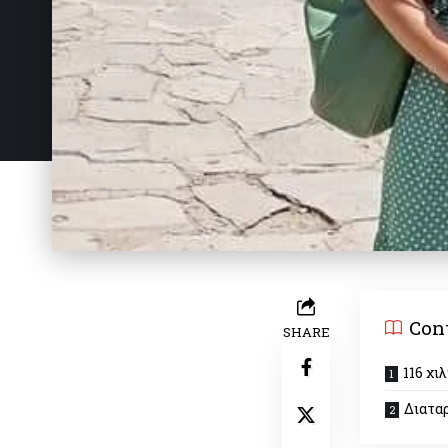
Con
SHARE
116 χι
Διατα