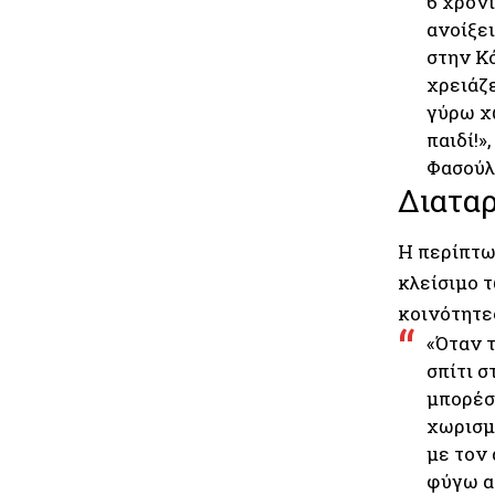
6 χρόνι
ανοίξει
στην Κό
χρειάζε
γύρω χω
παιδί!»
Φασούλ
Διατα
Η περίπτω
κλείσιμο τ
κοινότητε
«Όταν τ
σπίτι σ
μπορέσε
χωρισμ
με τον 
φύγω απ