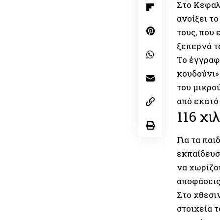
Στο Κεφαλ
ανοίξει τ
τους, που 
ξεπερνά τ
Το έγγραφ
κουδούνι»
του μικρο
από εκατό 
116 χι
Για τα παι
εκπαίδευσ
να χωρίζου
αποφάσεις 
Στο χθεσι
στοιχεία τ