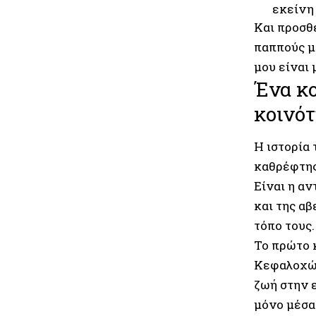
εκείνη 
Και προσθ
παππούς μο
μου είναι 
Ένα κο
κοινό
Η ιστορία
καθρέφτης
Είναι η α
και της α
τόπο τους.
Το πρώτο 
Κεφαλοχώρ
ζωή στην ε
μόνο μέσα 