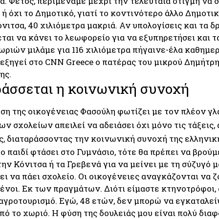
α. Φέτος, περιμέναμε μέχρι την τελευταία στιγμή να 
 ή όχι το Δημοτικό, γιατί το κοντινότερο άλλο Δημοτικ
νιτσα, 40 χιλιόμετρα μακριά. Αν υπολογίσεις και τα 
ται να κάνει το λεωφορείο για να εξυπηρετήσει και τ
ριών μιλάμε για 116 χιλιόμετρα πήγαινε-έλα καθημερ
, εξηγεί στο CNN Greece ο πατέρας του μικρού Δημήτρ
ης.
ράσσεται η κοινωνική συνοχή
ση της οικογένειας Φασούλη φωτίζει με τον πλέον γ
ων σχολείων απειλεί να αδειάσει όχι μόνο τις τάξεις,
ς, διαταράσσοντας την κοινωνική συνοχή της ελληνικ
ο παιδί φτάσει στο Γυμνάσιο, τότε θα πρέπει να βρού
την Κόνιτσα ή τα Γρεβενά για να μείνει με τη σύζυγό μ
ι να πάει σχολείο. Οι οικογένειες αναγκάζονται να ζ
ένοι. Εκ των πραγμάτων. Διότι είμαστε κτηνοτρόφοι,
αγροτουρισμό. Εγώ, 48 ετών, δεν μπορώ να εγκαταλεί
ό το χωριό. Η φύση της δουλειάς μου είναι πολύ δια