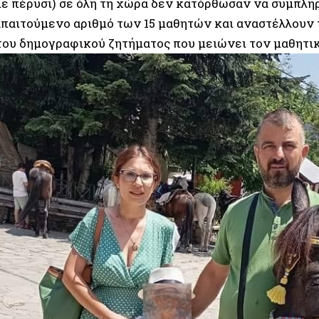
με πέρυσι) σε όλη τη χώρα δεν κατόρθωσαν να συμπλ
απαιτούμενο αριθμό των 15 μαθητών και αναστέλλουν τ
του δημογραφικού ζητήματος που μειώνει τον μαθητι