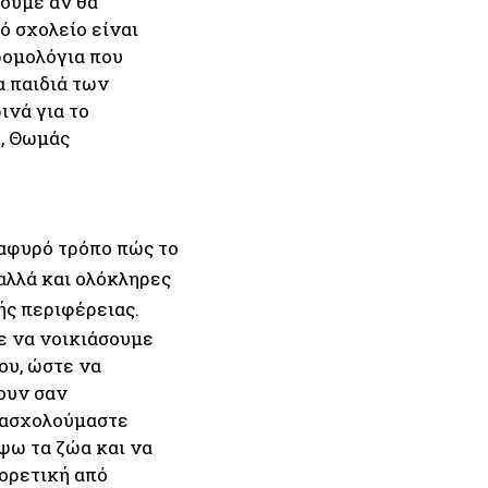
δούμε αν θα
ό σχολείο είναι
δρομολόγια που
α παιδιά των
ινά για το
η, Θωμάς
λαφυρό τρόπο πώς το
 αλλά και ολόκληρες
ής περιφέρειας.
με να νοικιάσουμε
ου, ώστε να
ουν σαν
 ασχολούμαστε
ψω τα ζώα και να
φορετική από