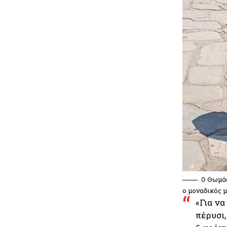
Ο Θωμάς
ο μοναδικός 
«Για να
πέρυσι,