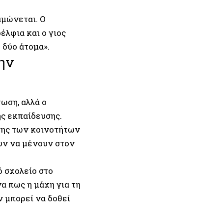
αμώνεται. Ο
έλφια και ο γιος
 δύο άτομα».
ην
ωση, αλλά ο
ς εκπαίδευσης.
σης των κοινοτήτων
ουν να μένουν στον
ό σχολείο στο
α πως η μάχη για τη
ν μπορεί να δοθεί