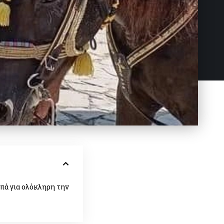
πά για ολόκληρη την