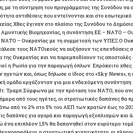
η, με τη σύντμηση του προγράμματος της Συνόδου να 
ότητα αντιθέσεις που εντείνονται και στο εσωτερικό
χίας.Χθες έγιναν στο πλαίσιο της Συνόδου το Δημόσι
 Αμυντικής Βιομηχανίας, η συνάντηση ΕΕ – ΝΑΤΟ – Ου
 ΝΑΤΟ – Ουκρανίας με τη συμμετοχή των ΥΠΕΞ.Ο Ουκ
κάλεσε τους ΝΑΤΟικούς να αυξήσουν τις επενδύσεις 
α της Ουκρανίας και να παρεμποδίσουν τις αποστολές
ιεί η Ρωσία για την παραγωγή όπλων. Επρόκειτο χθες 
 ηγετών και, όπως δήλωσε ο ίδιος στο «Sky News», η 
κή ομάδα εργάζονταν για μια ενδεχόμενη συνάντηση
τ. Τραμπ.Σύμφωνα με την πρόταση του ΝΑΤΟ, που αν
σήμερα από τους ηγέτες, οι στρατιωτικές δαπάνες θα 
πάνω από το 2% στο 5% του ΑΕΠ των κρατών έως το 20
τις δαπάνες για αγορά και παραγωγή εξοπλισμών και 
ώ ένα επιπλέον 1,5% θα δαπανηθεί στον ευρύτερο τομέ
βερνοασφάλεια, η στρατιωτική κινητικότητα, οι πληρο