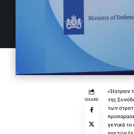
«Ήχησαν τ
της Συνόδ
SHARE
των στρατ
προπαρασκ
γενικά το
ηγετών ξε