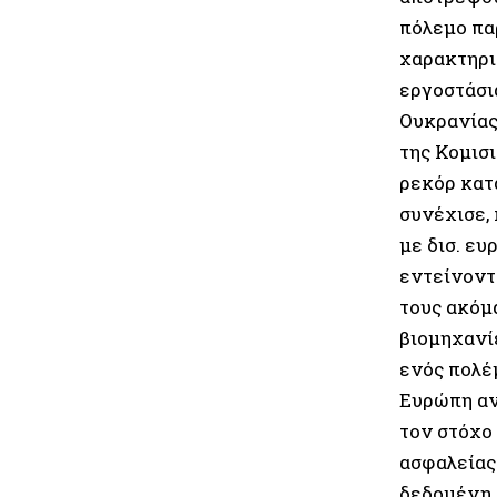
πόλεμο πα
χαρακτηρι
εργοστάσι
Ουκρανίας
της Κομισ
ρεκόρ κατ
συνέχισε,
με δισ. ε
εντείνοντ
τους ακόμ
βιομηχανί
ενός πολέ
Ευρώπη αν
τον στόχο
ασφαλείας
δεδομένη.