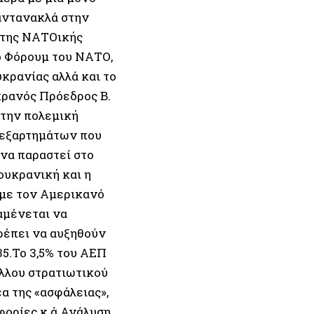
αντανακλά στην
 της ΝΑΤΟικής
ο Φόρουμ του ΝΑΤΟ,
κρανίας αλλά και το
ρανός Πρόεδρος Β.
στην πολεμική
 εξαρτημάτων που
να παραστεί στο
ουκρανική και η
 με τον Αμερικανό
αμένεται να
πρέπει να αυξηθούν
35.Το 3,5% του ΑΕΠ
άλλου στρατιωτικού
α της «ασφάλειας»,
φορίες κ.ά.Ανάλυση