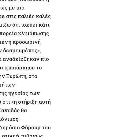
σως με μια
ε στις παλιές καλές
ίζω ότι ισχύει κάτι
 πορεία κλιμάκωσης
όμενη προσωρινή
ν δεσμευμένες»,
α αναδείχθηκαν πιο
τι κυριάρχησε το
ην Ευρώπη, στο
οτήτων
της ηγεσίας των
ότι «η στήριξη αυτή
Καναδάς θα
μόνιμος
Δημόσιο Φόρουμ του
 στιγμή, πιθανώς