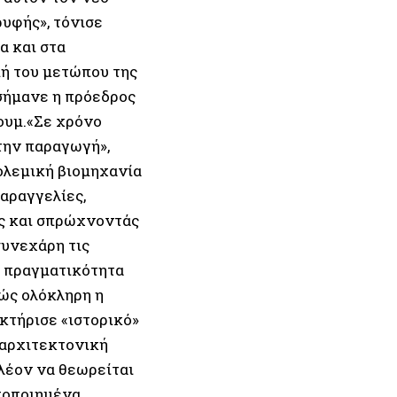
υφής», τόνισε
α και στα
ή του μετώπου της
εσήμανε η πρόεδρος
ουμ.«Σε χρόνο
την παραγωγή»,
ολεμική βιομηχανία
αραγγελίες,
ς και σπρώχνοντάς
συνεχάρη τις
α πραγματικότητα
ώς ολόκληρη η
κτήρισε «ιστορικό»
 αρχιτεκτονική
λέον να θεωρείται
ποποιημένα,