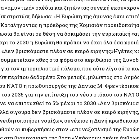
α «αμυντικά» σχέδια και ζητώντας συνεχή εκσυγχρο
ν στρατών, δήλωσε: «Η Ευρώπη της άμυνας έχει επιτ
.Καταλήγοντας η πρόεδρος της Κομισιόν προειδοποίησ
ωσία θα είναι σε θέση να δοκιμάσει την ευρωπαϊκή «α
έχρι το 2030 η Ευρώπη θα πρέπει να έχει όλα όσα χρειά
.«Δεν βρισκόμαστε πλέον σε καιρό ειρήνης»Ηγέτες κ
συμμετείχαν χθες στα φόρα στο περιθώριο της Συνόδ
 για τον ιμπεριαλιστικό πόλεμο, που ούτε λίγο ούτε π
ύν περίπου δεδομένο.Στο μεταξύ, μιλώντας στο Δημό
ου ΝΑΤΟ η πρωθυπουργός της Δανίας Μ. Φρεντέρικσ
του 2035 για την επίτευξη του νέου στόχου του ΝΑΤΟ 
νε να επιτευχθεί το 5% μέχρι το 2030.«Δεν βρισκόμασ
λλά σίγουρα δεν βρισκόμαστε πλέον σε καιρό ειρήνης,
νειδητοποιήσει νομίζω», συνέχισε η Δανή πρωθυπουρ
θούν οι κυβερνήσεις στον «επανεξοπλισμό της Ευρώπ
ς στη βιομηχανική της βάση.«Υπάρχουν ακόμη άνθρωπ