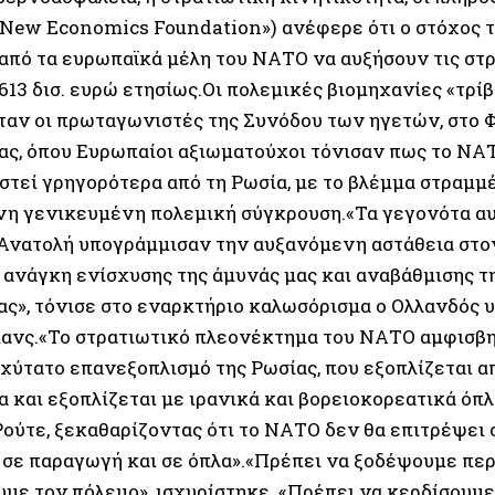
«New Economics Foundation») ανέφερε ότι ο στόχος τ
 από τα ευρωπαϊκά μέλη του ΝΑΤΟ να αυξήσουν τις στ
613 δισ. ευρώ ετησίως.Οι πολεμικές βιομηχανίες «τρίβ
ήταν οι πρωταγωνιστές της Συνόδου των ηγετών, στο
ας, όπου Ευρωπαίοι αξιωματούχοι τόνισαν πως το ΝΑ
στεί γρηγορότερα από τη Ρωσία, με το βλέμμα στραμμέ
η γενικευμένη πολεμική σύγκρουση.«Τα γεγονότα αυ
Ανατολή υπογράμμισαν την αυξανόμενη αστάθεια στον
 ανάγκη ενίσχυσης της άμυνάς μας και αναβάθμισης τ
ας», τόνισε στο εναρκτήριο καλωσόρισμα ο Ολλανδός 
νς.«Το στρατιωτικό πλεονέκτημα του ΝΑΤΟ αμφισβητ
αχύτατο επανεξοπλισμό της Ρωσίας, που εξοπλίζεται α
 και εξοπλίζεται με ιρανικά και βορειοκορεατικά όπλα
ούτε, ξεκαθαρίζοντας ότι το ΝΑΤΟ δεν θα επιτρέψει 
 σε παραγωγή και σε όπλα».«Πρέπει να ξοδέψουμε περ
με τον πόλεμο», ισχυρίστηκε. «Πρέπει να κερδίσουμε