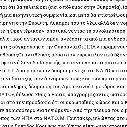
αι ότι θα τελειώσει (σ.σ. ο πόλεμος στην Ουκρανία), ί
ή μια ειρηνευτική συμφωνία, και μετά θα επιστρέψουμ
ειρήνη στην Ευρώπη. Λυπάμαι που το λέω, αλλά δεν νομ
είπε η Φρεντέρικσεν, αποτυπώνοντας τη συνολικότερη
ιαλιστικού ανταγωνισμού, ανεξάρτητα από μια ενδεχ
η της σύγκρουσης στην Ουκρανία.Οι ΗΠΑ «παραμένου
οθέσειςΟι αντιθέσεις μέσα στον ευρωατλαντικό άξον
η φετινή Σύνοδο Κορυφής, και είναι χαρακτηριστικό ό
ν οι ΗΠΑ παραμένουν δεσμευμένες» στο ΝΑΤΟ και στ
ης αναδιάταξης των δυνάμεών τους και των προτεραι
ρχει πλήρης δέσμευση του Αμερικανού Προέδρου και 
ΑΤΟ», δήλωσε χθες ο Ρούτε, υπογραμμίζοντας ωστόσο 
αι από την προσδοκία ότι οι ευρωπαϊκές χώρες και ο 
ν περισσότερα για την άμυνα».Από την πλευρά του ο 
πος των ΗΠΑ στο ΝΑΤΟ, Μ. Γουίτακερ, μιλώντας στο 
ότι η Σύνοδος Κορυφής της Χάγης είναι «μια ιστορική