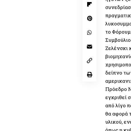
συνεδρίασ
πραγματικ
λυκοσυμμα
το Φόρουμ
Συμβούλιο
Ζελένσκι 
βιομηχανί
χρησιμοπο
δείπνο των
αμερικανι
Πρόεδρο Ν
εγκριθεί 
από λίγο 
θα αφορά 
υλικού, εν
όπως η κυ