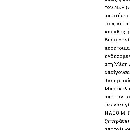
του NEF (
απαιτήσει
τους κατά 
και χθες 
Βιομηχανί
προετοιμα
ενδεχόμεν
στη Μέση 
επείγουσα
βιομηχανί
Μπρέκελμα
από τον τ
τεχνολογία
ΝΑΤΟ Μ. Ρ
ξεπεράσει
αποτρέψου