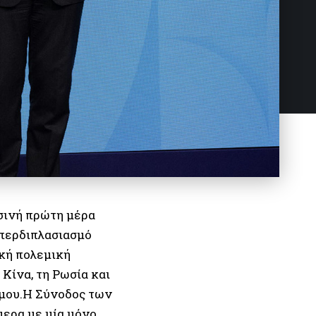
σινή πρώτη μέρα
υπερδιπλασιασμό
κή πολεμική
Κίνα, τη Ρωσία και
σμου.Η Σύνοδος των
μερα με μία μόνο