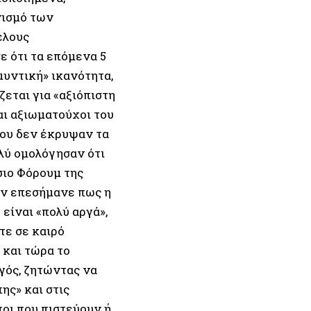
νισμό των
έλους
ε ότι τα επόμενα 5
μυντική» ικανότητα,
ζεται για «αξιόπιστη
αι αξιωματούχοι του
ου δεν έκρυψαν τα
ολύ ομολόγησαν ότι
σιο Φόρουμ της
εν επεσήμανε πως η
είναι «πολύ αργά»,
τε σε καιρό
 και τώρα το
γός, ζητώντας να
ης» και στις
οι που πιστεύουν ή