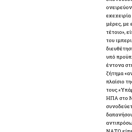
ονειρεύοντ
εκεχειρία 
μέρες, με 
τέτοιο», 
του ιμπερ
διευθέτησ
υπό προϋπ
έντονα στ
ζήτημα «α
πλαίσιο τ
τους.«Υπά
ΗΠΑ στο Ν
συνοδεύετ
δαπανήσου
αντιπρόσω
ΝΑΤΟ είπε 