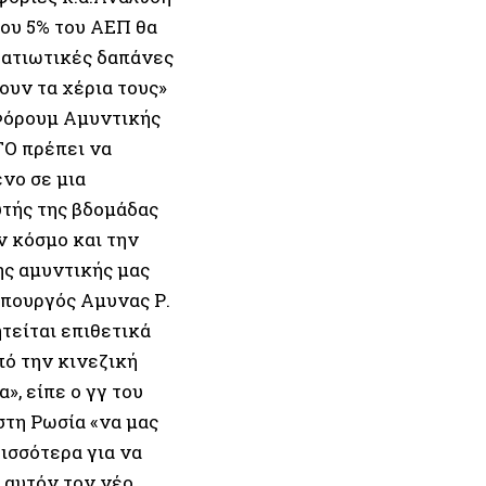
ου 5% του ΑΕΠ θα
ρατιωτικές δαπάνες
ουν τα χέρια τους»
 Φόρουμ Αμυντικής
ΤΟ πρέπει να
νο σε μια
τής της βδομάδας
 κόσμο και την
ης αμυντικής μας
υπουργός Αμυνας Ρ.
είται επιθετικά
πό την κινεζική
», είπε ο γγ του
στη Ρωσία «να μας
ισσότερα για να
 αυτόν τον νέο