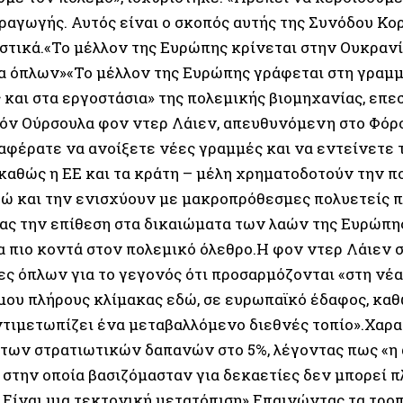
ραγωγής. Αυτός είναι ο σκοπός αυτής της Συνόδου Κορ
στικά.«Το μέλλον της Ευρώπης κρίνεται στην Ουκρανί
α όπλων»«Το μέλλον της Ευρώπης γράφεται στη γραμμ
 και στα εργοστάσια» της πολεμικής βιομηχανίας, επ
ιόν Ούρσουλα φον ντερ Λάιεν, απευθυνόμενη στο Φόρ
αφέρατε να ανοίξετε νέες γραμμές και να εντείνετε 
 καθώς η ΕΕ και τα κράτη – μέλη χρηματοδοτούν την π
υρώ και την ενισχύουν με μακροπρόθεσμες πολυετείς π
ας την επίθεση στα δικαιώματα των λαών της Ευρώπη
α πιο κοντά στον πολεμικό όλεθρο.Η φον ντερ Λάιεν 
ες όπλων για το γεγονός ότι προσαρμόζονται «στη νέ
μου πλήρους κλίμακας εδώ, σε ευρωπαϊκό έδαφος, καθ
τιμετωπίζει ένα μεταβαλλόμενο διεθνές τοπίο».Χαρα
 των στρατιωτικών δαπανών στο 5%, λέγοντας πως «η
 στην οποία βασιζόμασταν για δεκαετίες δεν μπορεί π
 Είναι μια τεκτονική μετατόπιση».Επαινώντας τα τρο