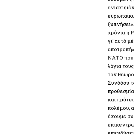
ενισχυμέν
ευρωπαϊκώ
ξυπνήσει»
χρόνια η Ρ
γι’ αυτό μ
αποτροπή»
ΝΑΤΟ που 
λόγια τους
τον θεωρο
Συνόδου τ
προθεσμία 
και πρότει
πολέμου, α
έχουμε συ
επικεντρω
επενδύσει