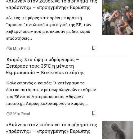
«Λιώνει» στον καύσωνα το αφήγημα της
«πράσινης» – «προηγμένης» Ευρώπης
«Αυτές τις μέρες καταρρέει με κρότο η
"πράσινη" αντιλαϊκή στρατηγική της ΕΕ, των
κυβερνήσεων που μπούκωσαν με δισ. ευρώ
επιδοτήσεις…
6 Min Read
Καιρός: Στα ύψη ο υδράργυρος –
Ξεπέρασε τους 35°C η μέγιστη
θερμοκρασία – Κοκκίνισε ο χάρτης
Καλοκαιρινός ο καιρός: Τι κατέγραψε το
δίκτυο αυτόματων μετεωρολογικών σταθμών
του Εθνικού Αστεροσκοπείου Αθηνών /
meteo.gr. Άκρως καλοκαιρινός ο καιρός.…
2 Min Read
«Λιώνει» στον καύσωνα το αφήγημα της
«πράσινης» – «προηγμένης» Ευρώπης