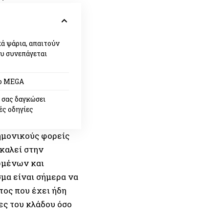
κά ψάρια, απαιτούν
ου συνεπάγεται
το MEGA
ν σας δαγκώσει
ές οδηγίες
ημονικούς φορείς
οκαλεί στην
νωμένων και
μα είναι σήμερα να
τος που έχει ήδη
ες του κλάδου όσο