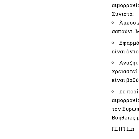
αιμορραγί
Συνιστά:
Άμεσο 
σαπούνι. 
Εφαρμόσ
είναι έντ
Αναζητή
χρειαστεί 
είναι βαθύ
Σε περί
αιμορραγία
τον Ευρωπ
Βοήθειες 
ΠΗΓΗ:in