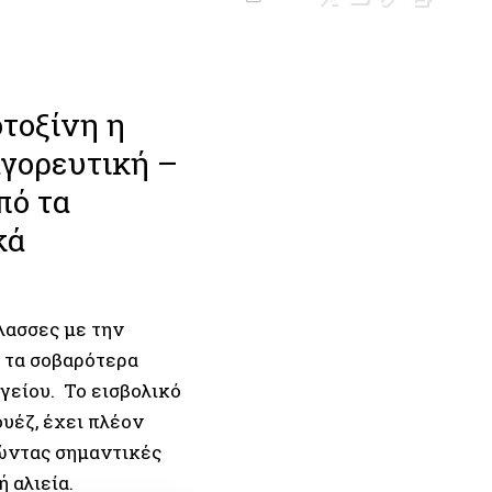
τοξίνη η
αγορευτική –
πό τα
κά
λασσες με την
ό τα σοβαρότερα
γείου. Το εισβολικό
υέζ, έχει πλέον
λώντας σημαντικές
 αλιεία.