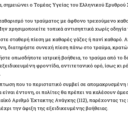
α, σημειώνει ο Τομέας Υγείας του Ελληνικού Ερυθρού 
καθαρισμό του τραύματος με άφθονο τρεχούμενο καθα
Μην χρησιμοποιείτε τοπικά αντισηπτικά χωρίς οδηγία 
τε σταθερή πίεση με καθαρές γάζες ή πανί καθαρό. Α
ονη, διατηρήστε συνεχή πίεση πάνω στο τραύμα, κρατώ
στε οπωσδήποτε ιατρική βοήθεια, το τραύμα από το δ
εξειδικευμένη φροντίδα, αντιτετανικό ορό, ίσως κι ρ
.
πτωση που το περιστατικό συμβεί σε απομακρυσμένη 
 είναι έντονη, οι πολίτες θα πρέπει να καλέσουν άμεσ
αϊκό Αριθμό Έκτακτης Ανάγκης (112), παρέχοντας τις
μέχρι την άφιξη της εξειδικευμένης βοήθειας.