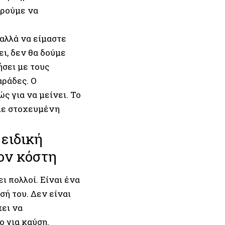
ορούμε να
αλλά να είμαστε
ει, δεν θα δούμε
ήσει με τους
αράδες. Ο
ς για να μείνει. Το
υμε στοχευμένη
 ειδική
έον κόστη
ι πολλοί. Είναι ένα
σή του. Δεν είναι
ει να
ο για καύση.