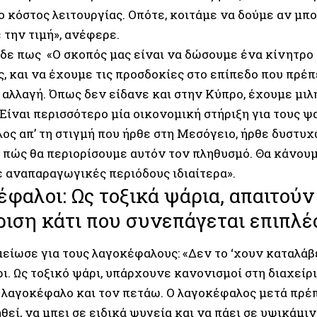
ο κόστος λειτουργίας. Οπότε, κοιτάμε να δούμε αν μπ
 την τιμή», ανέφερε.
δε πως «Ο σκοπός μας είναι να δώσουμε ένα κίνητρο 
ς, και να έχουμε τις προσδοκίες στο επίπεδο που πρέπ
 αλλαγή. Όπως δεν είδανε και στην Κύπρο, έχουμε μιλ
Είναι περισσότερο μία οικονομική στήριξη για τους ψ
ς απ’ τη στιγμή που ήρθε στη Μεσόγειο, ήρθε δυστυχώ
ι πώς θα περιορίσουμε αυτόν τον πληθυσμό. Θα κάνο
ε αναπαραγωγικές περιόδους ιδιαίτερα».
φαλοι: Ως τοξικά ψάρια, απαιτούν
ριση κάτι που συνεπάγεται επιπλ
μείωσε για τους λαγοκέφαλους: «Δεν το ‘χουν καταλάβε
ι. Ως τοξικό ψάρι, υπάρχουνε κανονισμοί στη διαχείρι
 λαγοκέφαλο και τον πετάω. Ο λαγοκέφαλος μετά πρέπ
εί, να μπει σε ειδικά ψυγεία και να πάει σε υψικάμιν