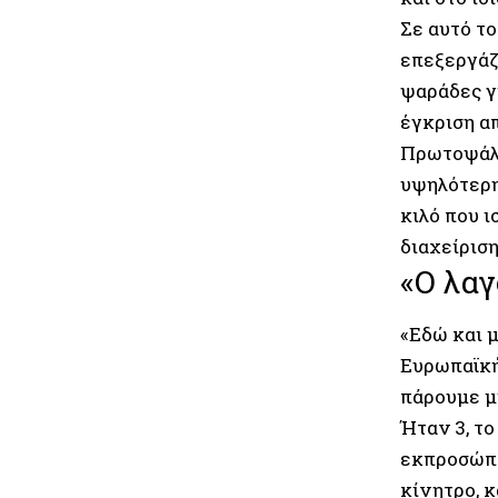
Σε αυτό τ
επεξεργάζ
ψαράδες γι
έγκριση α
Πρωτοψάλτ
υψηλότερη
κιλό που ι
διαχείριση
«Ο λαγ
«Εδώ και 
Ευρωπαϊκή
πάρουμε μί
Ήταν 3, το
εκπροσώπο
κίνητρο, κ