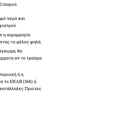
Σταυρού.
ρό νερό και
γιατρού.
ν η αιμορραγία
ντας το μέλος ψηλά.
άγκωμα, θα
άμματα αν το τραύμα
περιοχή ή η
α το ΕΚΑΒ (166) ή
 κατάλληλες Πρώτες