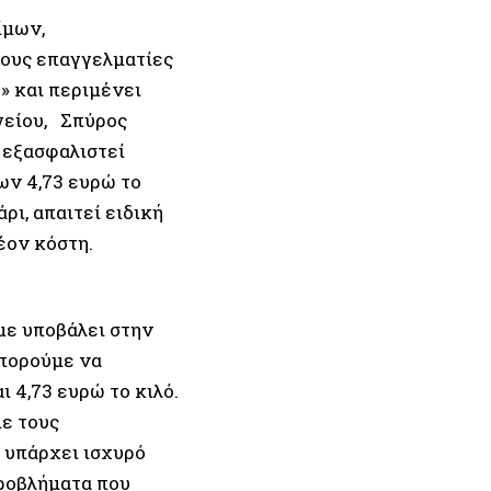
ίμων,
τους επαγγελματίες
» και περιμένει
γείου, Σπύρος
 εξασφαλιστεί
ν 4,73 ευρώ το
ρι, απαιτεί ειδική
έον κόστη.
με υποβάλει στην
μπορούμε να
 4,73 ευρώ το κιλό.
με τους
 υπάρχει ισχυρό
προβλήματα που