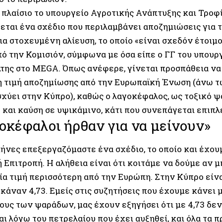
ο πλαίσιο το υπουργείο Αγροτικής Ανάπτυξης και Τροφ
εται ένα σχέδιο που περιλαμβάνει αποζημιώσεις για 
α στοχευμένη αλίευση, το οποίο «είναι σχεδόν έτοιμο
πό την Κομισιόν, σύμφωνα με όσα είπε ο ΓΓ του υπουρ
ης στο MEGA. Όπως ανέφερε, γίνεται προσπάθεια να
 τιμή αποζημίωσης από την Ευρωπαϊκή Ένωση (άνω τω
σχύει στην Κύπρο), καθώς ο λαγοκέφαλος, ως τοξικό ψά
 και καύση σε υψικάμινο, κάτι που συνεπάγεται επιπλ
οκέφαλοι ήρθαν για να μείνουν»
μήνες επεξεργαζόμαστε ένα σχέδιο, το οποίο και έχου
 Επιτροπή. Η αλήθεια είναι ότι κοιτάμε να δούμε αν 
α τιμή περισσότερη από την Ευρώπη. Στην Κύπρο είναι
 κάναν 4,73. Εμείς στις συζητήσεις που έχουμε κάνει 
υς των ψαράδων, μας έχουν εξηγήσει ότι με 4,73 δεν
αι λόγω του πετρελαίου που έχει αυξηθεί, και όλα τα 