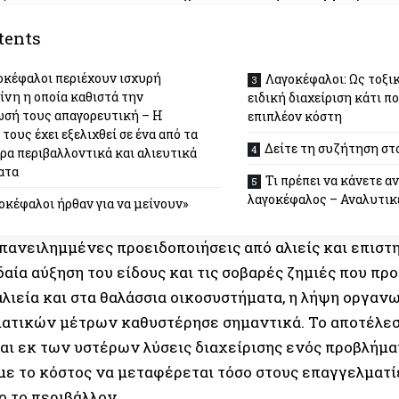
tents
οκέφαλοι περιέχουν ισχυρή
Λαγοκέφαλοι: Ως τοξι
ίνη η οποία καθιστά την
ειδική διαχείριση κάτι π
σή τους απαγορευτική – Η
επιπλέον κόστη
τους έχει εξελιχθεί σε ένα από τα
Δείτε τη συζήτηση σ
ρα περιβαλλοντικά και αλιευτικά
ατα
Τι πρέπει να κάνετε α
λαγοκέφαλος – Αναλυτικ
οκέφαλοι ήρθαν για να μείνουν»
επανειλημμένες προειδοποιήσεις από αλιείς και επιστ
δαία αύξηση του είδους και τις σοβαρές ζημιές που πρ
αλιεία και στα θαλάσσια οικοσυστήματα, η λήψη οργα
ατικών μέτρων καθυστέρησε σημαντικά. Το αποτέλεσ
αι εκ των υστέρων λύσεις διαχείρισης ενός προβλήμα
 με το κόστος να μεταφέρεται τόσο στους επαγγελματί
ιο το περιβάλλον.