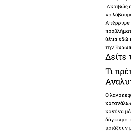
Ακριβώς επ
να λάβουμε
Απέρριψε 
προβλήματ
θέμα εδώ κ
την Ευρωπα
Δείτε
Τι πρέ
Αναλυτ
Ο λαγοκέφ
κατανάλωσή
κανένα μέ
δάγκωμα το
μοιάζουν 