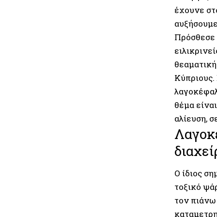
έχουνε στ
αυξήσουμε
Πρόσθεσε 
ειλικρινεί
θεαματική
Κύπριους. 
λαγοκέφαλο
θέμα είνα
αλίευση, σ
Λαγοκέ
διαχεί
Ο ίδιος ση
τοξικό ψάρ
τον πιάνω
καταμετρηθ