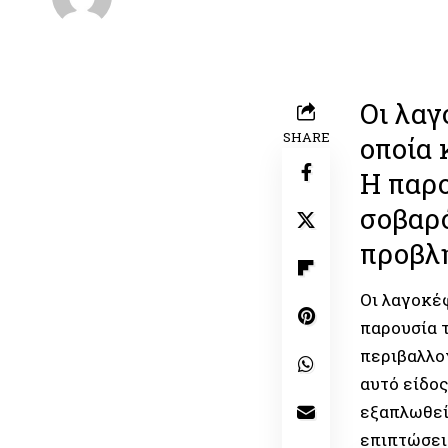
Last updated: 22/06/2026 10:59
Οι λαγ
SHARE
οποία 
Η παρο
σοβαρό
προβλ
Οι λαγοκέ
παρουσία τ
περιβαλλο
αυτό είδος
εξαπλωθεί
επιπτώσει