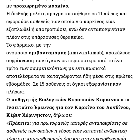
με
προχωρημένο καρκίνο
.
Η διεθνής μελέτη πραγματοποιήθηκε σε 11 χώρες και
αφορούσε ασθενείς των οποίων ο καρκίνος είχε
εξαπλωθεί ή υποτροπιάσει, ενώ δεν ανταποκρινόταν
πλέον στις υπάρχουσες θεραπείες.
Το φάρμακο, με την
ονομασία
αμιβανταμάμπη
(amivantamab), προκάλεσε
συρρίκνωση των όγκων σε περισσότερο από το ένα
τρίτο των συμμετεχόντων, με εντυπωσιακά
αποτελέσματα να καταγράφονται ήδη μέσα στις πρώτες
εβδομάδες. Σε 15 ασθενείς οι όγκοι εξαφανίστηκαν
πλήρως.
Ο καθηγητής Βιολογικών Θεραπειών Καρκίνου στο
Ινστιτούτο Έρευνας για τον Καρκίνο του Λονδίνου,
Κέβιν Χάρινγκτον,
δήλωσε:
«Πρόκειται για πρωτοφανώς ισχυρές ανταποκρίσεις σε
ασθενείς των οποίων η νόσος είχε καταστεί ανθεκτική
τόσο στη χημειοθεραπεία όσο και στην ανοσοθεραπεία.