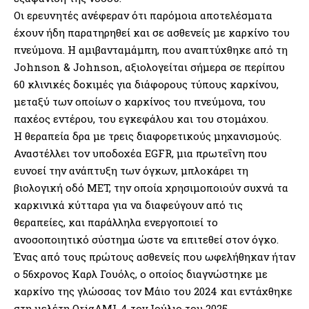
Οι ερευνητές ανέφεραν ότι παρόμοια αποτελέσματα
έχουν ήδη παρατηρηθεί και σε ασθενείς με καρκίνο του
πνεύμονα. Η αμιβανταμάμπη, που αναπτύχθηκε από τη
Johnson & Johnson, αξιολογείται σήμερα σε περίπου
60 κλινικές δοκιμές για διάφορους τύπους καρκίνου,
μεταξύ των οποίων ο καρκίνος του πνεύμονα, του
παχέος εντέρου, του εγκεφάλου και του στομάχου.
Η θεραπεία δρα με τρεις διαφορετικούς μηχανισμούς.
Αναστέλλει τον υποδοχέα EGFR, μια πρωτεΐνη που
ευνοεί την ανάπτυξη των όγκων, μπλοκάρει τη
βιολογική οδό MET, την οποία χρησιμοποιούν συχνά τα
καρκινικά κύτταρα για να διαφεύγουν από τις
θεραπείες, και παράλληλα ενεργοποιεί το
ανοσοποιητικό σύστημα ώστε να επιτεθεί στον όγκο.
Ένας από τους πρώτους ασθενείς που ωφελήθηκαν ήταν
ο 56χρονος Καρλ Γουόλς, ο οποίος διαγνώστηκε με
καρκίνο της γλώσσας τον Μάιο του 2024 και εντάχθηκε
στη μελέτη OrigAMI-4 τον Ιούλιο του 2025.