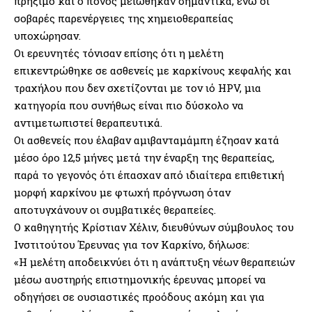
πρήξιμο και ο πόνος μειώθηκαν σημαντικά, ενώ οι
σοβαρές παρενέργειες της χημειοθεραπείας
υποχώρησαν.
Οι ερευνητές τόνισαν επίσης ότι η μελέτη
επικεντρώθηκε σε ασθενείς με καρκίνους κεφαλής και
τραχήλου που δεν σχετίζονται με τον ιό HPV, μια
κατηγορία που συνήθως είναι πιο δύσκολο να
αντιμετωπιστεί θεραπευτικά.
Οι ασθενείς που έλαβαν αμιβανταμάμπη έζησαν κατά
μέσο όρο 12,5 μήνες μετά την έναρξη της θεραπείας,
παρά το γεγονός ότι έπασχαν από ιδιαίτερα επιθετική
μορφή καρκίνου με φτωχή πρόγνωση όταν
αποτυγχάνουν οι συμβατικές θεραπείες.
Ο καθηγητής Κρίστιαν Χέλιν, διευθύνων σύμβουλος του
Ινστιτούτου Έρευνας για τον Καρκίνο, δήλωσε:
«Η μελέτη αποδεικνύει ότι η ανάπτυξη νέων θεραπειών
μέσω αυστηρής επιστημονικής έρευνας μπορεί να
οδηγήσει σε ουσιαστικές προόδους ακόμη και για