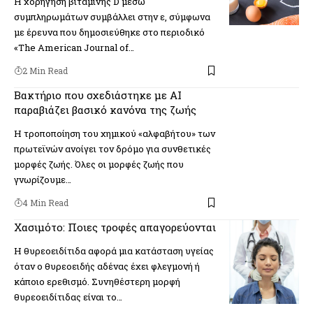
Η χορήγηση βιταμίνης D μέσω
συμπληρωμάτων συμβάλλει στην ε, σύμφωνα
με έρευνα που δημοσιεύθηκε στο περιοδικό
«The American Journal of…
2 Min Read
Βακτήριο που σχεδιάστηκε με ΑΙ
παραβιάζει βασικό κανόνα της ζωής
Η τροποποίηση του χημικού «αλφαβήτου» των
πρωτεϊνών ανοίγει τον δρόμο για συνθετικές
μορφές ζωής. Όλες οι μορφές ζωής που
γνωρίζουμε…
4 Min Read
Χασιμότο: Ποιες τροφές απαγορεύονται
Η θυρεοειδίτιδα αφορά μια κατάσταση υγείας
όταν ο θυρεοειδής αδένας έχει φλεγμονή ή
κάποιο ερεθισμό. Συνηθέστερη μορφή
θυρεοειδίτιδας είναι το…