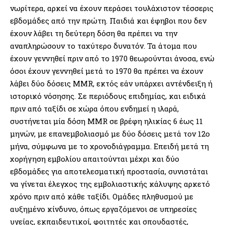
νωρίτερα, αρκεί να έχουν περάσει τουλάχιστον τέσσερις
εβδομάδες από την πρώτη. Παιδιά και έφηβοι που δεν
έχουν λάβει τη δεύτερη δόση θα πρέπει να την
αναπληρώσουν το ταχύτερο δυνατόν. Τα άτομα που
έχουν γεννηθεί πριν από το 1970 θεωρούνται άνοσα, ενώ
όσοι έχουν γεννηθεί μετά το 1970 θα πρέπει να έχουν
λάβει δύο δόσεις MMR, εκτός εάν υπάρχει αντένδειξη ή
ιστορικό νόσησης. Σε περιόδους επιδημίας, και ειδικά
πριν από ταξίδι σε χώρα όπου ενδημεί η ιλαρά,
συστήνεται μία δόση MMR σε βρέφη ηλικίας 6 έως 11
μηνών, με επανεμβολιασμό με δύο δόσεις μετά τον 12ο
μήνα, σύμφωνα με το χρονοδιάγραμμα. Επειδή μετά τη
χορήγηση εμβολίου απαιτούνται μέχρι και δύο
εβδομάδες για αποτελεσματική προστασία, συνιστάται
να γίνεται έλεγχος της εμβολιαστικής κάλυψης αρκετό
χρόνο πριν από κάθε ταξίδι. Ομάδες πληθυσμού με
αυξημένο κίνδυνο, όπως εργαζόμενοι σε υπηρεσίες
υγείας, εκπαιδευτικοί, φοιτητές και σπουδαστές,