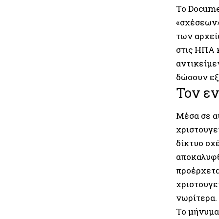
Το Docume
«σχέσεων»
των αρχείω
στις ΗΠΑ 
αντικείµε
δώσουν εξη
Τον εν
Μέσα σε α
χριστουγεν
δίκτυο σχ
αποκαλυφθε
προέρχετα
χριστουγε
νωρίτερα.
Το µήνυµα