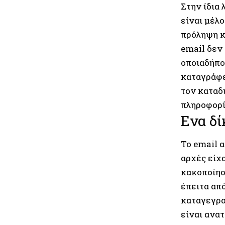
Στην ίδια 
είναι µέλο
πρόληψη κ
email δεν
οποιαδήπο
καταγράφε
τον καταδ
πληροφορί
Ενα δί
Το email α
αρχές είχα
κακοποίηση
έπειτα απ
καταγεγρα
είναι ανα