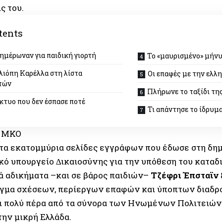
ς του.
tents
ηµέρωναν για παιδική γιορτή
Το «µαυρισµένο» µήν
λιόπη Καρέλλα στη λίστα
Οι επαφές µε την ελλη
τών
Πλήρωνε το ταξίδι τη
κτυο που δεν έσπασε ποτέ
Τι απάντησε το ίδρυµ
τα εκατοµµύρια σελίδες εγγράφων που έδωσε στη δηµ
κό υπουργείο ∆ικαιοσύνης για την υπόθεση του καταδ
ά αδικήµατα –και σε βάρος παιδιών–
Τζέφρι Έπσταϊν
γµα σχέσεων, περίεργων επαφών και ύποπτων διαδρ
ι πολύ πέρα από τα σύνορα των Ηνωµένων Πολιτειών
την µικρή Ελλάδα.