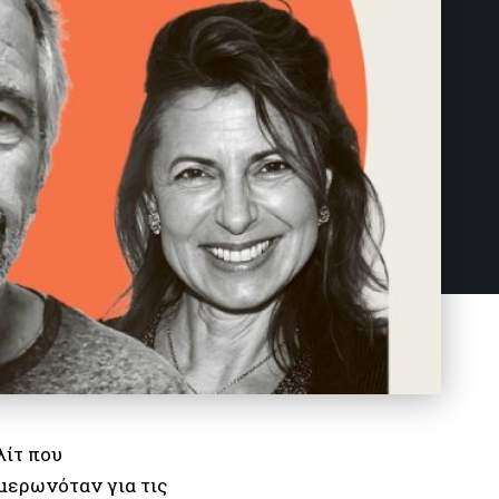
λίτ που
µερωνόταν για τις