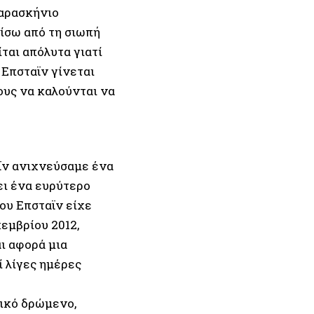
παρασκήνιο
ίσω από τη σιωπή
ται απόλυτα γιατί
 Επσταϊν γίνεται
ους να καλούνται να
ϊν ανιχνεύσαµε ένα
ει ένα ευρύτερο
ου Επσταϊν είχε
εµβρίου 2012,
ι αφορά µια
 λίγες ηµέρες
ικό δρώµενο,