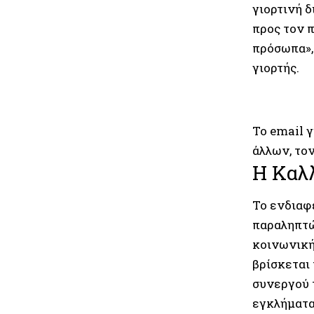
γιορτινή 
προς τον 
πρόσωπα»,
γιορτής.
Το email 
άλλων, το
Η Καλ
Το ενδιαφ
παραληπτώ
κοινωνική
βρίσκεται
συνεργού τ
εγκλήµατα 