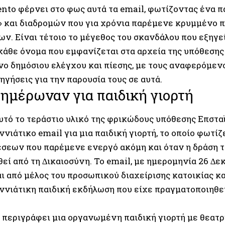
nto φέρνει στο φως αυτά τα email, φωτίζοντας ένα 
 και διαδροµών που για χρόνια παρέµενε κρυµµένο π
ν. Είναι τέτοιο το µέγεθος του σκανδάλου που εξηγεί
κάθε όνοµα που εµφανίζεται στα αρχεία της υπόθεσης
νο δηµόσιου ελέγχου και πίεσης, µε τους αναφερόµεν
γήσεις για την παρουσία τους σε αυτά.
ηµέρωναν για παιδική γιορτή
υτό το τεράστιο υλικό της φρικώδους υπόθεσης Επστα
νιάτικο email για µια παιδική γιορτή, το οποίο φωτίζ
έσεων που παρέµενε ενεργό ακόµη και όταν η δράση τ
ί από τη ∆ικαιοσύνη. Το email, µε ηµεροµηνία 26 ∆εκ
ι από µέλος του προσωπικού διαχείρισης κατοικίας κα
ννιάτικη παιδική εκδήλωση που είχε πραγµατοποιηθεί
 περιγράφει µια οργανωµένη παιδική γιορτή µε θεατρ