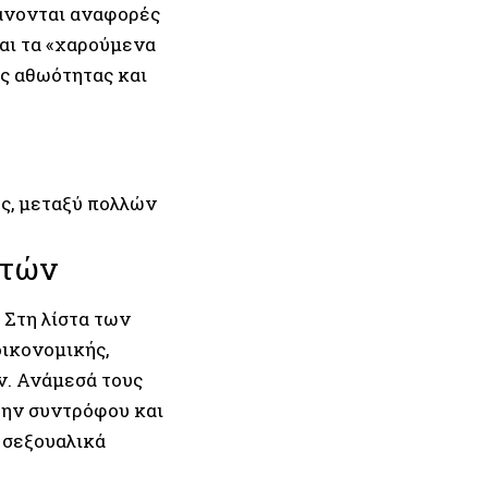
βάνονται αναφορές
και τα «χαρούµενα
ς αθωότητας και
ες, µεταξύ πολλών
πτών
 Στη λίστα των
ικονοµικής,
ν. Ανάµεσά τους
ώην συντρόφου και
α σεξουαλικά