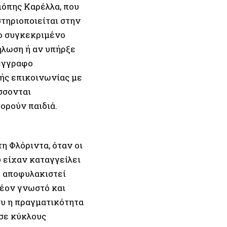
ιόπης Καρέλλα, που
στηριοποιείται στην
το συγκεκριµένο
ήλωση ή αν υπήρξε
 έγγραφο
κής επικοινωνίας µε
σσονται
ορούν παιδιά.
η Φλόριντα, όταν οι
υ είχαν καταγγείλει
ε αποφυλακιστεί
λέον γνωστό και
ου η πραγµατικότητα
 σε κύκλους