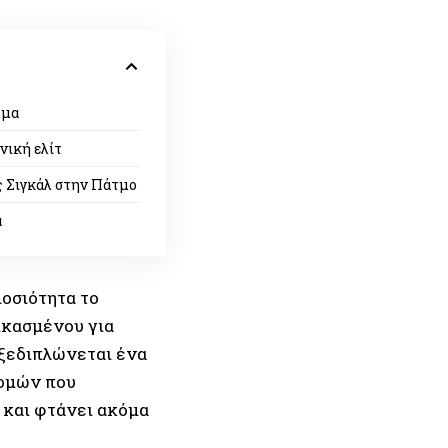
υµα
νική ελίτ
ς Σιγκάλ στην Πάτµο
α
οσιότητα το
ικασµένου για
ξεδιπλώνεται ένα
οµών που
 και φτάνει ακόµα