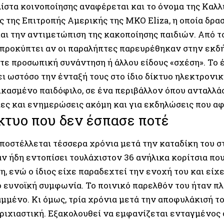
λίστα κοινοποίησης αναφέρεται και το όνοµα της Καλλ
ς της Επιτροπής Αµερικής της ΜΚΟ Eliza, η οποία δρα
αι την αντιµετώπιση της κακοποίησης παιδιών. Από 
 προκύπτει αν οι παραλήπτες παρευρέθηκαν στην εκδ
τε προσωπική συνάντηση ή άλλου είδους «σχέση». Το
ι ωστόσο την ένταξή τους στο ίδιο δίκτυο ηλεκτρονι
ικασµένο παιδόφιλο, σε ένα περιβάλλον όπου ανταλλά
ες και ενηµερώσεις ακόµη και για εκδηλώσεις που αφ
κτυο που δεν έσπασε ποτέ
ποστέλλεται τέσσερα χρόνια µετά την καταδίκη του στ
ν ήδη εντοπίσει τουλάχιστον 36 ανήλικα κορίτσια πο
, ενώ ο ίδιος είχε παραδεχτεί την ενοχή του και είχ
ό ευνοϊκή συµφωνία. Το ποινικό παρελθόν του ήταν π
µµένο. Κι όµως, τρία χρόνια µετά την αποφυλάκισή τ
τριχιαστική. Εξακολουθεί να εµφανίζεται ενταγµένος