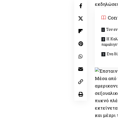
εκδηλώσει
Con
Τον εν
Η Καλ
παραληπ
Ενα δί
Μέσα από 
αµερικανι
σεξουαλικ
πυκνό πλέ
εκτείνετα
και µέχρι 