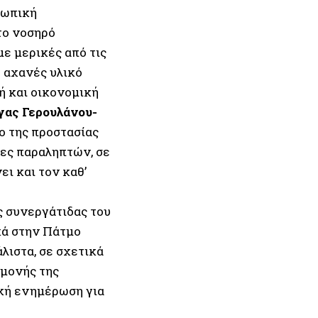
σωπική
το νοσηρό
µε µερικές από τις
 αχανές υλικό
ή και οικονοµική
λγας Γερουλάνου-
ρο της προστασίας
τες παραληπτών, σε
ι και τον καθ’
ς συνεργάτιδας του
κά στην Πάτµο
λιστα, σε σχετικά
αµονής της
κή ενηµέρωση για