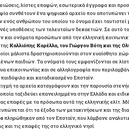
µειώσεις, λίστες επαφών, εσωτερικά έγγραφα και προ
φία συνθέτουν ένα ψηφιακό αρχείο που αποτυπώνει 
 ενός ανθρώπου του οποίου το όνοµα έχει ταυτιστεί 
ινές υποθέσεις των τελευταίων δεκαετιών. Σε αυτό το
ν και ονόµατα προσώπων από την ελληνική κοινωνικ
 της
Καλλιόπης Καρέλλα, του Γιώργου Βότη και της Ο
οποίοι µάλιστα δραστηριοποιούνται στον ευαίσθητο χώ
ένων παιδιών. Τα ονόµατά τους εµφανίζονται σε λίσ
υα επικοινωνίας και σε αλληλογραφία που περιλαµβάνε
 παιδόφιλο και καταδικασµένο Επσταϊν.
στιγµή τα αρχεία καταγράφουν και την παρουσία στενή
 οποία ταξιδεύει επανειληµµένα στην Ελλάδα και ειδι
ας επαφές µε τα πρόσωπα αυτά της ελληνικής ελίτ. Μά
τυπώνεται ότι τα έξοδα των µετακινήσεων και της δι
ο
πληρώθηκαν από τον Επσταϊν, που λάµβανε αναλυτι
ις και τις επαφές της στο ελληνικό νησί.