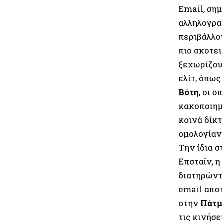
Email, ση
αλληλογρα
περιβάλλον
πιο σκοτε
ξεχωρίζου
ελίτ, όπως
Βότη
, οι 
κακοποιηµ
κοινά δίκτ
οµολογίαν
Την ίδια 
Επσταϊν, η
διατηρώντ
email απο
στην
Πάτµ
τις κινήσε