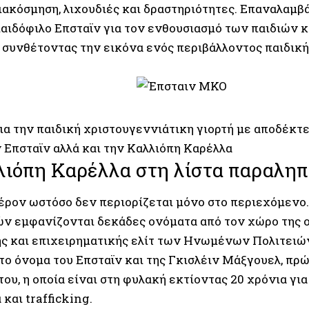
διακόσµηση, λιχουδιές και δραστηριότητες. Επαναλαµ
παιδόφιλο Επσταϊν για τον ενθουσιασµό των παιδιών 
 συνθέτοντας την εικόνα ενός περιβάλλοντος παιδική
για την παιδική χριστουγεννιάτικη γιορτή µε αποδέκτ
ν Επσταϊν αλλά και την Καλλιόπη Καρέλλα
λιόπη Καρέλλα στη λίστα παραλη
έρον ωστόσο δεν περιορίζεται µόνο στο περιεχόµενο.
ν εµφανίζονται δεκάδες ονόµατα από τον χώρο της ο
ς και επιχειρηµατικής ελίτ των Ηνωµένων Πολιτειώ
 το όνοµα του Επσταϊν και της Γκισλέιν Μάξγουελ, πρ
ου, η οποία είναι στη φυλακή εκτίοντας 20 χρόνια γι
και trafficking.