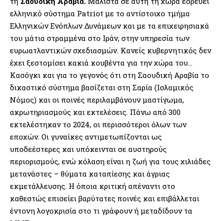
τη
Σαουδική Αραβία.
Μάλιστα σε αυτή τη χώρα εδρεύει
ελληνικό σύστημα Patriot με το αντίστοιχο τμήμα
Ελληνικών Ενόπλων Δυνάμεων και με τα επιχειρησιακά
του μάτια στραμμένα στο Ιράν, στην υπηρεσία των
ευρωατλαντικών σχεδιασμών. Κανείς κυβερνητικός δεν
έχει ξεστομίσει κακιά κουβέντα για την χώρα του…
Κασόγκι και για το γεγονός ότι στη Σαουδική Αραβία το
δικαστικό σύστημα βασίζεται στη Σαρία (Ισλαμικός
Νόμος) και οι ποινές περιλαμβάνουν μαστίγωμα,
ακρωτηριασμούς και εκτελέσεις. Πάνω από 300
εκτελέστηκαν το 2024, οι περισσότεροι όλων των
εποχών. Οι γυναίκες αντιμετωπίζονται ως
υποδεέστερες και υπόκεινται σε αυστηρούς
περιορισμούς, ενώ κόλαση είναι η ζωή για τους χιλιάδες
μετανάστες – θύματα καταπίεσης και άγριας
εκμετάλλευσης. Η όποια κριτική απέναντι στο
καθεστώς επισείει βαρύτατες ποινές και επιβάλλεται
έντονη λογοκρισία στο τι γράφουν ή μεταδίδουν τα