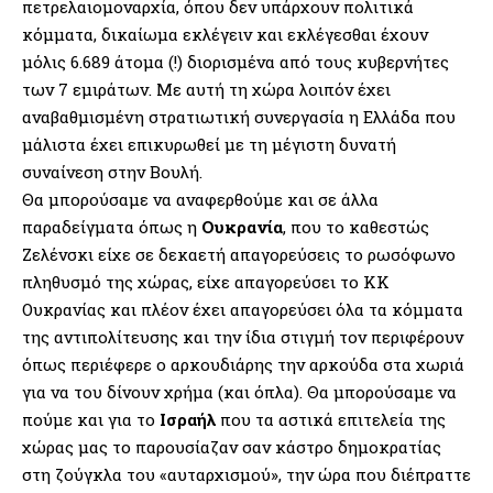
πετρελαιομοναρχία, όπου δεν υπάρχουν πολιτικά
κόμματα, δικαίωμα εκλέγειν και εκλέγεσθαι έχουν
μόλις 6.689 άτομα (!) διορισμένα από τους κυβερνήτες
των 7 εμιράτων. Με αυτή τη χώρα λοιπόν έχει
αναβαθμισμένη στρατιωτική συνεργασία η Ελλάδα που
μάλιστα έχει επικυρωθεί με τη μέγιστη δυνατή
συναίνεση στην Βουλή.
Θα μπορούσαμε να αναφερθούμε και σε άλλα
παραδείγματα όπως η
Ουκρανία
, που το καθεστώς
Ζελένσκι είχε σε δεκαετή απαγορεύσεις το ρωσόφωνο
πληθυσμό της χώρας, είχε απαγορεύσει το ΚΚ
Ουκρανίας και πλέον έχει απαγορεύσει όλα τα κόμματα
της αντιπολίτευσης και την ίδια στιγμή τον περιφέρουν
όπως περιέφερε ο αρκουδιάρης την αρκούδα στα χωριά
για να του δίνουν χρήμα (και όπλα). Θα μπορούσαμε να
πούμε και για το
Ισραήλ
που τα αστικά επιτελεία της
χώρας μας το παρουσίαζαν σαν κάστρο δημοκρατίας
στη ζούγκλα του «αυταρχισμού», την ώρα που διέπραττε