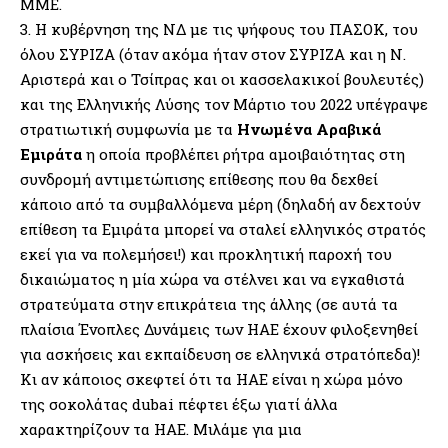
ΜΜΕ.
3. Η κυβέρνηση της ΝΔ με τις ψήφους του ΠΑΣΟΚ, του
όλου ΣΥΡΙΖΑ (όταν ακόμα ήταν στον ΣΥΡΙΖΑ και η Ν.
Αριστερά και ο Τσίπρας και οι κασσελακικοί βουλευτές)
και της Ελληνικής Λύσης τον Μάρτιο του 2022 υπέγραψε
στρατιωτική συμφωνία με τα
Ηνωμένα Αραβικά
Εμιράτα
η οποία προβλέπει ρήτρα αμοιβαιότητας στη
συνδρομή αντιμετώπισης επίθεσης που θα δεχθεί
κάποιο από τα συμβαλλόμενα μέρη (δηλαδή αν δεχτούν
επίθεση τα Εμιράτα μπορεί να σταλεί ελληνικός στρατός
εκεί για να πολεμήσει!) και προκλητική παροχή του
δικαιώματος η μία χώρα να στέλνει και να εγκαθιστά
στρατεύματα στην επικράτεια της άλλης (σε αυτά τα
πλαίσια Ένοπλες Δυνάμεις των ΗΑΕ έχουν φιλοξενηθεί
για ασκήσεις και εκπαίδευση σε ελληνικά στρατόπεδα)!
Κι αν κάποιος σκεφτεί ότι τα ΗΑΕ είναι η χώρα μόνο
της σοκολάτας dubai πέφτει έξω γιατί άλλα
χαρακτηρίζουν τα ΗΑΕ. Μιλάμε για μια