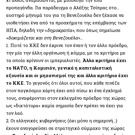
κι άλλοι, αναμασώντας με μισόλογα την ίδια
προπαγάνδα. Για παράδειγμα ο Αλέξης Τσίπρας στο…
αυστηρό μήνυμά του για τη Βενεζουέλα δεν ξέχασε να
υιοθετήσει ένα από τα προσχήματα της επέμβασης των
ΗΠΑ, δηλαδή την «
δημοκρατία»
, που όπως σημείωσε
«δοκιμάζεται και στη Βενεζουέλα»
…
1. Ποτέ το ΚΚΕ δεν έκρινε τον έναν ή τον άλλο πρόεδρο,
την μία την άλλη οργάνωση ή κόμμα, με τα κριτήρια με
τα οποία κρίνουν οι ιμπεριαλιστές.
Άλλα κριτήρια έχει
το ΝΑΤΟ, η Κομισιόν, γενικά η καπιταλιστική
εξουσία και οι μηχανισμοί της και άλλα κριτήρια έχει
το ΚΚΕ.
Το γεγονός ότι όλοι αυτοί, που κάθε πινέζα
στον παγκόσμιο χάρτη έχει από πίσω κι ένα έγκλημά
τους, αναφέρονται στον εκλεγμένο πρόεδρο της χώρας
ως «δικτάτορα» καμία σημασία δεν πρέπει να έχει για
τον λαό.
2. Οι ελληνικές κυβερνήσεις (όχι μόνο η σημερινή…)
έχουν αναγορεύσει σε στρατηγικό σύμμαχο της χώρας