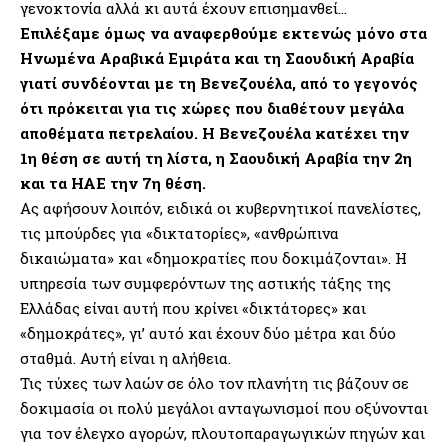
γενοκτονία αλλά κι αυτά έχουν επισημανθεί…
Επιλέξαμε όμως να αναφερθούμε εκτενώς μόνο στα
Ηνωμένα Αραβικά Εμιράτα και τη Σαουδική Αραβία
γιατί συνδέονται με τη Βενεζουέλα, από το γεγονός
ότι πρόκειται για τις χώρες που διαθέτουν μεγάλα
αποθέματα πετρελαίου. Η Βενεζουέλα κατέχει την
1η θέση σε αυτή τη λίστα, η Σαουδική Αραβία την 2η
και τα ΗΑΕ την 7η θέση.
Ας αφήσουν λοιπόν, ειδικά οι κυβερνητικοί πανελίστες,
τις μπούρδες για «δικτατορίες», «ανθρώπινα
δικαιώματα» και «δημοκρατίες που δοκιμάζονται». Η
υπηρεσία των συμφερόντων της αστικής τάξης της
Ελλάδας είναι αυτή που κρίνει «δικτάτορες» και
«δημοκράτες», γι’ αυτό και έχουν δύο μέτρα και δύο
σταθμά. Αυτή είναι η αλήθεια.
Τις τύχες των λαών σε όλο τον πλανήτη τις βάζουν σε
δοκιμασία οι πολύ μεγάλοι ανταγωνισμοί που οξύνονται
για τον έλεγχο αγορών, πλουτοπαραγωγικών πηγών και