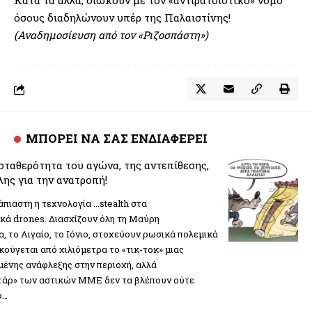
Κατά τα άλλα, διώκουν με τον «αντιρατσιστικό» νόμο
όσους διαδηλώνουν υπέρ της Παλαιστίνης!
(Αναδημοσίευση από τον «Ριζοσπάστη»)
ΜΠΟΡΕΙ ΝΑ ΣΑΣ ΕΝΔΙΑΦΕΡΕΙ
σταθερότητα του αγώνα, της αντεπίθεσης,
λης για την ανατροπή!
άπιαστη η τεχνολογία ...stealth στα
κά drones. Διασχίζουν όλη τη Μαύρη
, το Αιγαίο, το Ιόνιο, στοχεύουν ρωσικά πολεμικά
ακούγεται από χιλιόμετρα το «τικ-τοκ» μιας
μένης ανάφλεξης στην περιοχή, αλλά
τάρ» των αστικών ΜΜΕ δεν τα βλέπουν ούτε
ό…