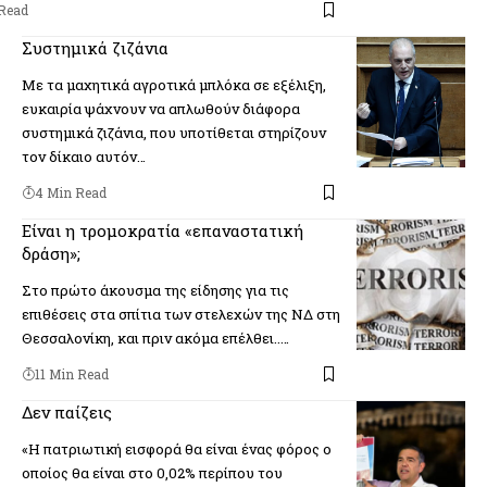
Read
Συστημικά ζιζάνια
Με τα μαχητικά αγροτικά μπλόκα σε εξέλιξη,
ευκαιρία ψάχνουν να απλωθούν διάφορα
συστημικά ζιζάνια, που υποτίθεται στηρίζουν
τον δίκαιο αυτόν…
4 Min Read
Είναι η τρομοκρατία «επαναστατική
δράση»;
Στο πρώτο άκουσμα της είδησης για τις
επιθέσεις στα σπίτια των στελεχών της ΝΔ στη
Θεσσαλονίκη, και πριν ακόμα επέλθει..…
11 Min Read
Δεν παίζεις
«Η πατριωτική εισφορά θα είναι ένας φόρος ο
οποίος θα είναι στο 0,02% περίπου του