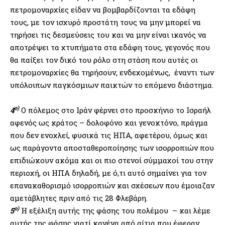
πετρομοναρχίες είδαν να βομβαρδίζονται τα εδάφη
τους, με τον ισχυρό προστάτη τους να μην μπορεί να
τηρήσει τις δεσμεύσεις του και να μην είναι ικανός να
αποτρέψει τα χτυπήματα στα εδάφη τους, γεγονός που
θα παίξει τον δικό του ρόλο στη στάση που αυτές οι
πετρομοναρχίες θα τηρήσουν, ενδεχομένως, έναντι των
υπόλοιπων παγκόσμιων παικτών το επόμενο διάστημα.
ο)
4
Ο πόλεμος στο Ιράν φέρνει στο προσκήνιο το Ισραήλ
αφενός ως κράτος – δολοφόνο και γενοκτόνο, πράγμα
που δεν ενοχλεί, φυσικά τις ΗΠΑ, αφετέρου, όμως και
ως παράγοντα αποσταθεροποίησης των ισορροπιών που
επιδιώκουν ακόμα και οι πιο στενοί σύμμαχοί του στην
περιοχή, οι ΗΠΑ δηλαδή, με ό,τι αυτό σημαίνει για τον
επανακαθορισμό ισορροπιών και σχέσεων που έμοιαζαν
αμετάβλητες πριν από τις 28 Φλεβάρη.
ο)
5
Η εξέλιξη αυτής της φάσης του πολέμου – και λέμε
αυτής της φάσης γιατί κανένα από αίτια που έφεραν