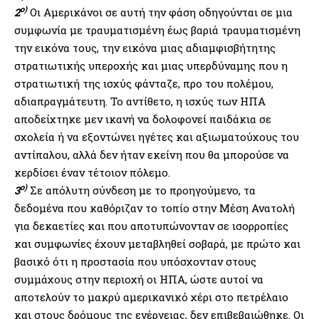
ο)
2
Οι Αμερικάνοι σε αυτή την φάση οδηγούνται σε μια
συμφωνία με τραυματισμένη έως βαριά τραυματισμένη
την εικόνα τους, την εικόνα μιας αδιαμφισβήτητης
στρατιωτικής υπεροχής και μιας υπερδύναμης που η
στρατιωτική της ισχύς φάνταζε, προ του πολέμου,
αδιαπραγμάτευτη. Το αντίθετο, η ισχύς των ΗΠΑ
αποδείχτηκε μεν ικανή να δολοφονεί παιδάκια σε
σχολεία ή να εξοντώνει ηγέτες και αξιωματούχους του
αντίπαλου, αλλά δεν ήταν εκείνη που θα μπορούσε να
κερδίσει έναν τέτοιον πόλεμο.
ο)
3
Σε απόλυτη σύνδεση με το προηγούμενο, τα
δεδομένα που καθόριζαν το τοπίο στην Μέση Ανατολή
για δεκαετίες και που αποτυπώνονταν σε ισορροπίες
και συμφωνίες έχουν μεταβληθεί σοβαρά, με πρώτο και
βασικό ότι η προστασία που υπόσχονταν στους
συμμάχους στην περιοχή οι ΗΠΑ, ώστε αυτοί να
αποτελούν το μακρύ αμερικανικό χέρι στο πετρέλαιο
και στους δρόμους της ενέργειας, δεν επιβεβαιώθηκε. Οι