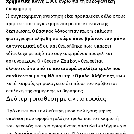
χρηματική ποινή 1.000 ευρώ
για τη συκοφαντική
δυσφήμηση.
Η συγκεκριμένη ανάρτηση είχε προκαλέσει
σάλο
στους
χρήστες του συγκεκριμένου μέσου κοινωνικής
δικτύωσης. Ο βασικός λόγος ήταν πως η επίμαχη
φωτογραφία
ελήφθη σε χώρο όπου βρίσκονταν μόνο
αστυνομικοί
, εξ ου και θεωρήθηκε πως υπάρχει
«δίαυλος» μεταξύ του συγκεκριμένου προφίλ και
αστυνομικών. Ο «Georgy Zhukov» θεωρείται,
άλλωστε,
ένα από τα πιο ισχυρά «γαλάζια τρολ» που
συνδέονται με τη ΝΔ
και την «
Ομάδα Αλήθειας
», ενώ
κατά καιρούς φημολογείτο ότι πίσω του κρύβονται
στελέχη της σημερινής κυβέρνησης.
Δεύτερη υπόθεση με αντιστοιχίες
Πρόκειται για την δεύτερη μέσα σε λίγους μήνες
υπόθεση που αφορά «γαλάζιο τρολ» και τον χειριστή
του, γεγονός που για ορισμένους αποτελεί «πλήγμα» για
την (ανεπίσημη) παρουσία της ΝΔ στα με΄σα κοινωνικής