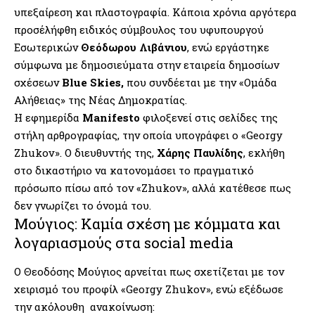
υπεξαίρεση και πλαστογραφία. Κάποια χρόνια αργότερα
προσέλήφθη ειδικός σύμβουλος του υφυπουργού
Εσωτερικών
Θεόδωρου Λιβάνιου
, ενώ εργάστηκε
σύμφωνα με δημοσιεύματα στην εταιρεία δημοσίων
σχέσεων
Blue Skies,
που συνδέεται με την «Ομάδα
Αλήθειας» της Νέας Δημοκρατίας.
Η εφημερίδα
Manifesto
φιλοξενεί στις σελίδες της
στήλη αρθρογραφίας, την οποία υπογράφει ο «Georgy
Zhukov». Ο διευθυντής της,
Χάρης Παυλίδης
, εκλήθη
στο δικαστήριο να κατονομάσει το πραγματικό
πρόσωπο πίσω από τον «Zhukov», αλλά κατέθεσε πως
δεν γνωρίζει το όνομά του.
Μούγιος: Καμία σχέση με κόμματα και
λογαριασμούς στα social media
Ο Θεοδόσης Μούγιος αρνείται πως σχετίζεται με τον
χειρισμό του προφίλ «Georgy Zhukov», ενώ εξέδωσε
την ακόλουθη ανακοίνωση: