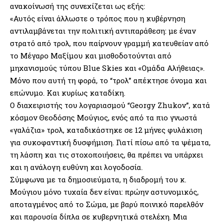
ανακοίνωσή της συνεχίζεται ως εξής:
«Αυτός είναι άλλωστε ο τρόπος που η κυβέρνηση
αντιλαμβάνεται την πολιτική αντιπαράθεση: με έναν
στρατό από τρολ, που παίρνουν γραμμή κατευθείαν από
το Μέγαρο Μαξίμου και μισθοδοτούνται από
μηχανισμούς τύπου Blue Skies και «Ομάδα Αλήθειας».
Μόνο που αυτή τη φορά, το “τρολ” απέκτησε όνομα και
επώνυμο. Και κυρίως καταδίκη.
Ο διαχειριστής του λογαριασμού “Georgy Zhukov”, κατά
κόσμον Θεοδόσης Μούγιος, ενός από τα πιο γνωστά
«γαλάζια» τρολ, καταδικάστηκε σε 12 μήνες φυλάκιση
για συκοφαντική δυσφήμιση. Γιατί πίσω από τα ψέματα,
τη λάσπη και τις στοχοποιήσεις, θα πρέπει να υπάρχει
και η ανάλογη ευθύνη και λογοδοσία.
Σύμφωνα με τα δημοσιεύματα, η διαδρομή του κ.
Μούγιου μόνο τυχαία δεν είναι: πρώην αστυνομικός,
αποταγμένος από το Σώμα, με βαρύ ποινικό παρελθόν
και παρουσία δίπλα σε κυβερνητικά στελέχη. Μια