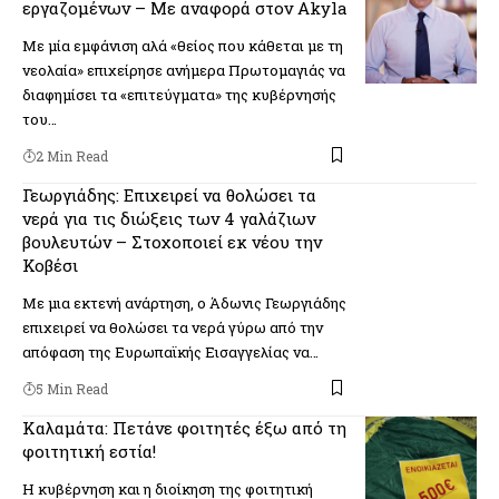
εργαζομένων – Με αναφορά στον Akyla
Με μία εμφάνιση αλά «θείος που κάθεται με τη
νεολαία» επιχείρησε ανήμερα Πρωτομαγιάς να
διαφημίσει τα «επιτεύγματα» της κυβέρνησής
του…
2 Min Read
Γεωργιάδης: Επιχειρεί να θολώσει τα
νερά για τις διώξεις των 4 γαλάζιων
βουλευτών – Στοχοποιεί εκ νέου την
Κοβέσι
Με μια εκτενή ανάρτηση, ο Άδωνις Γεωργιάδης
επιχειρεί να θολώσει τα νερά γύρω από την
απόφαση της Ευρωπαϊκής Εισαγγελίας να…
5 Min Read
Καλαμάτα: Πετάνε φοιτητές έξω από τη
φοιτητική εστία!
Η κυβέρνηση και η διοίκηση της φοιτητική