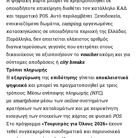
Η ψηφιακή κάρτα μπορεί να χρησιμοποιηθεί σε
οποιαδήποτε επιχείρηση διαθέτει τον κατάλληλο ΚΑΔ
και τερματικό POS. Αυτό περιλαμβάνει: Ξενοδοχεία,
ενοικιαζόμενα δωμάτια,
camping
, οργανωμένες
κατασκηνώσεις σε οποιαδήποτε περιοχή της Ελλάδας.
Παράλληλα, δεν απαιτείται ελάχιστος αριθμός
διανυκτερεύσεων, γεγονός που επιτρέπει στους
δικαιούχους να αξιοποιήσουν το
voucher
ακόμη και για
σύντομες αποδράσεις ή
city breaks
.
Τρόποι πληρωμής
Η
εξαργύρωση
της
επιδότησης
γίνεται
αποκλειστικά
ψηφιακά
και μπορεί να πραγματοποιηθεί με τρεις
τρόπους: Μέσω ανέπαφης πληρωμής
(NFC)
,
με
smartphone
μέσω των
online
συστημάτων
κρατήσεων των καταλυμάτων και με χειροκίνητη
εισαγωγή των στοιχείων της κάρτας σε φυσικό
POS
.
Στο πρόγραμμα
«Τουρισμός για Όλους 2026»
έχουν
τεθεί συγκεκριμένα εισοδηματικά και περιουσιακά