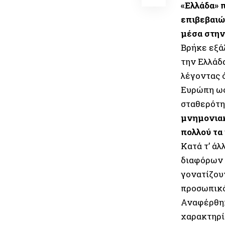
«Ελλάδα» 
επιβεβαιώ
μέσα στην
Βρήκε εξά
την Ελλάδ
λέγοντας ό
Ευρώπη ως
σταθερότη
μνημονιακ
πολλού τα
Κατά τ’ άλ
διαφόρων 
γονατίζου
προσωπικό
Αναφέρθηκ
χαρακτηρί