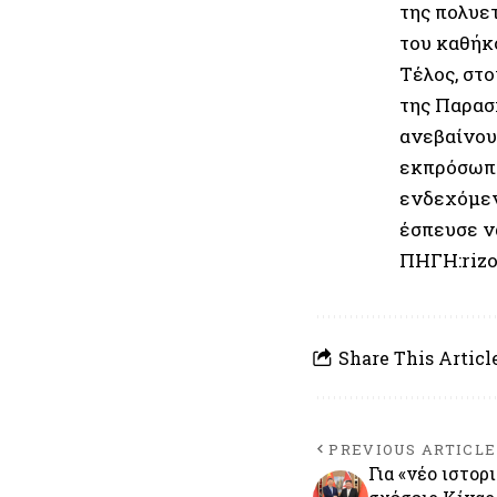
της πολυετ
του καθήκ
Τέλος, στ
της Παρασ
ανεβαίνου
εκπρόσωπ
ενδεχόμεν
έσπευσε ν
ΠΗΓΗ:rizo
Share This Articl
PREVIOUS ARTICLE
Για «νέο ιστορ