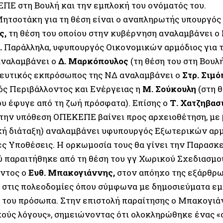
ΠΕ στη Βουλή και την εμπλοκή του ονόματός του.
ητσοτάκη για τη θέση είναι ο αναπληρωτής υπουργ
ς,
τη θέση του οποίου στην κυβέρνηση αναλαμβάνει ο
.
Παράλληλα, υφυπουργός Οικονομικών αρμόδιος για 
αναλαμβάνει ο
Δ. Μαρκόπουλος
(τη θέση του στη Βουλ
ευτικός εκπρόσωπος της ΝΔ αναλαμβάνει ο
Στρ. Σιμ
ς Περιβάλλοντος και Ενέργειας η
Μ. Σούκουλη
(στη 
υ έφυγε από τη ζωή πρόσφατα). Επίσης ο
Τ. Χατζηβασ
την υπόθεση ΟΠΕΚΕΠΕ βαίνει προς αρχειοθέτηση, με 
κή διάταξη) αναλαμβάνει υφυπουργός Εξωτερικών αρμό
ς Υποθέσεις. Η ορκωμοσία τους θα γίνει την Παρασκε
ύ παραιτήθηκε από τη θέση του γγ Χωρικού Σχεδιασμο
ντος ο
Ευθ. Μπακογιάννης,
στον απόηχο της εξάρθρ
 στις πολεοδομίες όπου σύμφωνα με δημοσιεύματα ε
 του πρόσωπα. Στην επιστολή παραίτησης ο Μπακογιά
ούς λόγους», σημειώνοντας ότι ολοκληρώθηκε ένας «