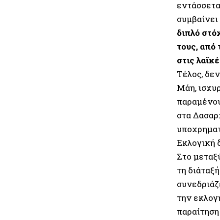
εντάσσετα
συμβαίνει
διπλό στό
τους, από
στις λαϊκ
Τέλος, δε
Μάη, ισχυρ
παραμένου
στα Δασαρ
υποχρηματ
Εκλογική δ
Στο μεταξ
τη διάταξή
συνεδριάζ
την εκλογή
παραίτηση