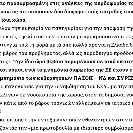
πιο προσαρμοσμένη στις ανάγκες της κερδοφορίας το
νοντας ότι υπάρχουν δύο διαφορετικές πατρίδες πο
 ίδια χώρα.
λλου την ευκαιρία να πανηγυρίσει για την απόφαση τη
α εκτός της λίστας των κρατών με «μακροοικονομικές
τι «για πρώτη φορά μετά από πολλά χρόνια η Ελλάδα δ
 μέρος του προβλήματος, αλλά ως παράδειγμα προόδο
τας».
Την ίδια ώρα βέβαια παραμένουν σε ισχύ εκατ
οί νόμοι, ενώ τα μνημόνια διαρκείας της ΕΕ έχουν
 μνημόνια των κυβερνήσεων ΠΑΣΟΚ – ΝΔ και ΣΥΡΙΖ
λα πανηγύρισε για την «αναβάθμιση του ΕΣΥ» με την α
κλινών σε νοσοκομεία της χώρας, όταν τα δημόσια νο
ν κάτω από το βάρος τραγικών ελλείψεων σε ιατρικό 
.
ε επίσης στην ένταξη γυναικών εθελοντριών στον σ
ζοντάς την «μια πρωτοβουλία με ιδιαίτερο συμβολισμό