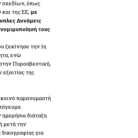
 σχεδίων, όπως
και της ΕΕ,
με
νοπλες Δυνάμεις
 νομιμοποίησή τους
υ ξεκίνησε την 1η
ητα, ενώ
 στην Πυροσβεστική,
 εξαιτίας της
ε κοινό παρανομαστή
απόγευμα
ν ημερήσια διάταξη
ή μετά την
 δικογραφίας για