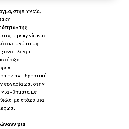
γμα, στην Υγεία,
τάκη
ρότητα» της
ατα, την υγεία και
κάτικη ανάρτησή
ς ένα πλέγμα
οστήριξε
ώρα».
ρά σε αντιδραστική
ν εργασία και στην
 για «βήματα με
ύκλο, με στόχο μια
ες και
φώνουν μια