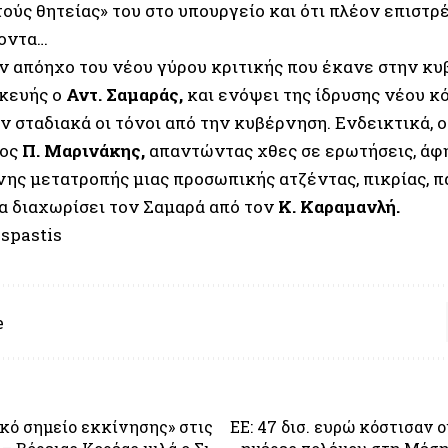
ούς θητείας» του στο υπουργείο και ότι πλέον επιστρ
οντα…
ον απόηχο του νέου γύρου κριτικής που έκανε στην κ
κευής ο
Αντ. Σαμαράς,
και ενόψει της ίδρυσης νέου κ
ν σταδιακά οι τόνοι από την κυβέρνηση. Ενδεικτικά, 
ος
Π. Μαρινάκης,
απαντώντας χθες σε ερωτήσεις, άφη
ης μετατροπής μιας προσωπικής ατζέντας, πικρίας, 
α διαχωρίσει τον Σαμαρά από τον
Κ. Καραμανλή.
spastis
e
ικό σημείο εκκίνησης» στις
ΕΕ: 47 δισ. ευρώ κόστισαν ο