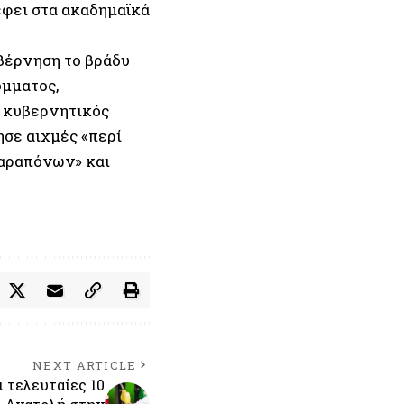
έφει στα ακαδημαϊκά
υβέρνηση το βράδυ
όμματος,
ο κυβερνητικός
σε αιχμές «περί
παραπόνων» και
NEXT ARTICLE
ι τελευταίες 10