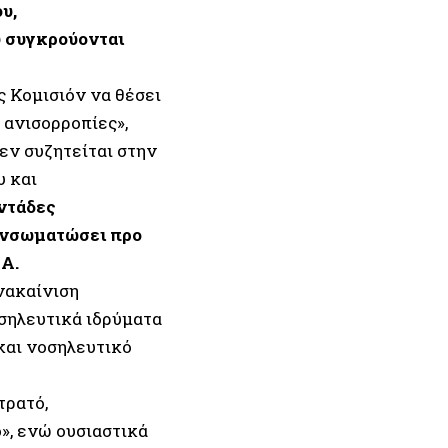
υ,
υ συγκρούονται
ς Κομισιόν να θέσει
 ανισορροπίες»,
εν συζητείται στην
υ και
οντάδες
 ενσωματώσει προ
Α.
νακαίνιση
σηλευτικά ιδρύματα
και νοσηλευτικό
τρατό,
», ενώ ουσιαστικά