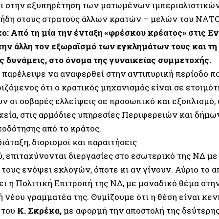
ι στην εξυπηρέτηση των ματωμένων ιμπεριαλιστικών
 ήδη στους στρατούς άλλων κρατών – μελών του ΝΑΤΟ 
χο: Από τη μία την ένταξη «φρέσκου κρέατος» στις Ε
 την άλλη τον εξωραϊσμό των εγκλημάτων τους και τη
ές δυνάμεις, στο όνομα της γυναικείας συμμετοχής.
ν παρέλειψε να αναφερθεί στην αντιπυρική περίοδο πο
ιζόμενος ότι ο κρατικός μηχανισμός είναι σε ετοιμότ
ν οι σοβαρές ελλείψεις σε προσωπικό και εξοπλισμό,
χεία, στις αρμόδιες υπηρεσίες Περιφερειών και δήμων
οδότησης από το κράτος.
ιάταξη, διορισμοί και παραιτήσεις
ύ, επιταχύνονται διεργασίες στο εσωτερικό της ΝΔ μ
 τους ενόψει εκλογών, όποτε κι αν γίνουν. Αύριο το 
ει η Πολιτική Επιτροπή της ΝΔ, με μοναδικό θέμα στη
 νέου γραμματέα της. Θυμίζουμε ότι η θέση είναι κεν
 του
Κ. Σκρέκα,
με αφορμή την αποστολή της δεύτερης