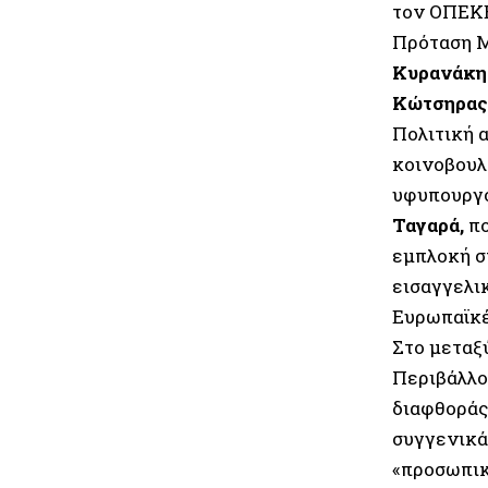
τον ΟΠΕΚΕ
Πρόταση Μ
Κυρανάκη
Κώτσηρας
Πολιτική 
κοινοβουλ
υφυπουργό
Ταγαρά,
πο
εμπλοκή σ
εισαγγελι
Ευρωπαϊκέ
Στο μεταξ
Περιβάλλο
διαφθοράς
συγγενικά
«προσωπικ