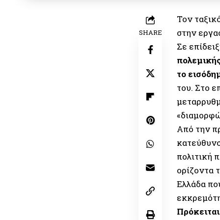
Τον ταξικ
στην εργα
SHARE
Σε επίδειξ
πολεμικής
το εισόδη
του. Στο 
μεταρρυθμ
«διαμορφώ
Από την π
κατεύθυνση
πολιτική 
ορίζοντα 
Ελλάδα που
εκκρεμότη
Πρόκειται