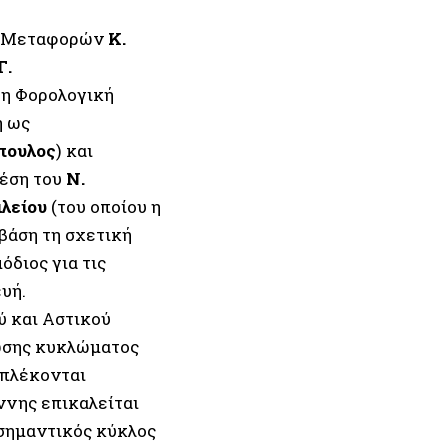
ός Μεταφορών
Κ.
Γ.
τη Φορολογική
ή ως
όπουλος
) και
θέση του
Ν.
ιλείου
(του οποίου η
βάση τη σχετική
διος για τις
υή.
ύ και Αστικού
ωσης κυκλώματος
μπλέκονται
ννης επικαλείται
σημαντικός κύκλος