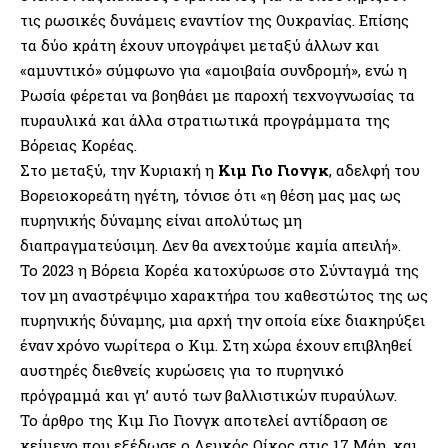
τις ρωσικές δυνάμεις εναντίον της Ουκρανίας. Επίσης
τα δύο κράτη έχουν υπογράψει μεταξύ άλλων και
«αμυντικό» σύμφωνο για «αμοιβαία συνδρομή», ενώ η
Ρωσία φέρεται να βοηθάει με παροχή τεχνογνωσίας τα
πυραυλικά και άλλα στρατιωτικά προγράμματα της
Βόρειας Κορέας.
Στο μεταξύ, την Κυριακή η
Κιμ Γιο Γιονγκ
, αδελφή του
Βορειοκορεάτη ηγέτη, τόνισε ότι «η θέση μας μας ως
πυρηνικής δύναμης είναι απολύτως μη
διαπραγματεύσιμη. Δεν θα ανεχτούμε καμία απειλή».
Το 2023 η Βόρεια Κορέα κατοχύρωσε στο Σύνταγμά της
τον μη αναστρέψιμο χαρακτήρα του καθεστώτος της ως
πυρηνικής δύναμης, μια αρχή την οποία είχε διακηρύξει
έναν χρόνο νωρίτερα ο Κιμ. Στη χώρα έχουν επιβληθεί
αυστηρές διεθνείς κυρώσεις για το πυρηνικό
πρόγραμμά και γι’ αυτό των βαλλιστικών πυραύλων.
Το άρθρο της Κιμ Γιο Γιονγκ αποτελεί αντίδραση σε
κείμενο που εξέδωσε ο Λευκός Οίκος στις 17 Μάη, και