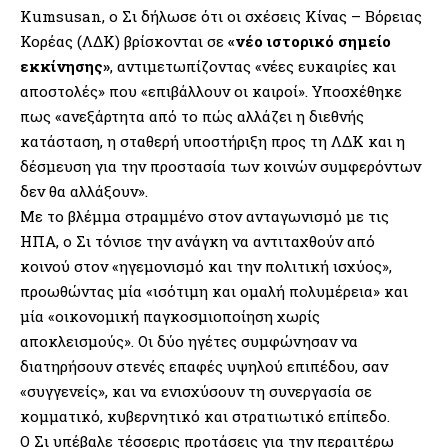
Kumsusan, ο Σι δήλωσε ότι οι σχέσεις Κίνας – Βόρειας
Κορέας (ΛΔΚ) βρίσκονται σε
«νέο ιστορικό σημείο
εκκίνησης»
, αντιμετωπίζοντας «νέες ευκαιρίες και
αποστολές» που «επιβάλλουν οι καιροί». Υποσχέθηκε
πως «ανεξάρτητα από το πώς αλλάζει η διεθνής
κατάσταση, η σταθερή υποστήριξη προς τη ΛΔΚ και η
δέσμευση για την προστασία των κοινών συμφερόντων
δεν θα αλλάξουν».
Με το βλέμμα στραμμένο στον ανταγωνισμό με τις
ΗΠΑ, ο Σι τόνισε την ανάγκη να αντιταχθούν από
κοινού στον «ηγεμονισμό και την πολιτική ισχύος»,
προωθώντας μία «ισότιμη και ομαλή πολυμέρεια» και
μία «οικονομική παγκοσμιοποίηση χωρίς
αποκλεισμούς». Οι δύο ηγέτες συμφώνησαν να
διατηρήσουν στενές επαφές υψηλού επιπέδου, σαν
«συγγενείς», και να ενισχύσουν τη συνεργασία σε
κομματικό, κυβερνητικό και στρατιωτικό επίπεδο.
Ο Σι υπέβαλε τέσσερις προτάσεις για την περαιτέρω