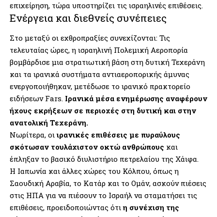
επιχείρηση, τώρα υποστηρίζει τις ισραηλινές επιθέσεις.
Ενέργεια και διεθνείς συνέπειες
Στο μεταξύ οι εχθροπραξίες συνεχίζονται: Τις
τελευταίας ώρες, η ισραηλινή Πολεμική Αεροπορία
βομβάρδισε μια στρατιωτική βάση στη δυτική Τεχεράνη
και τα ιρανικά συστήματα αντιαεροπορικής άμυνας
ενεργοποιήθηκαν, μετέδωσε το ιρανικό πρακτορείο
ειδήσεων Fars.
Ιρανικά μέσα ενημέρωσης αναφέρουν
ήχους εκρήξεων σε περιοχές στη δυτική και στην
ανατολική Τεχεράνη.
Νωρίτερα, οι
ιρανικές επιθέσεις με πυραύλους
σκότωσαν τουλάχιστον οκτώ ανθρώπους
και
έπληξαν το βασικό διυλιστήριο πετρελαίου της Χάιφα.
Η Ιαπωνία και άλλες χώρες του Κόλπου, όπως η
Σαουδική Αραβία, το Κατάρ και το Ομάν, ασκούν πιέσεις
στις ΗΠΑ για να πιέσουν το Ισραήλ να σταματήσει τις
επιθέσεις, προειδοποιώντας ότι
η συνέχιση της