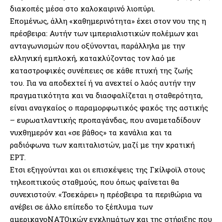
διακοπές μέσα στο καλοκαιρινό λιοπύρι.
Επομένως, άλλη «καθημερινότητα» έχει στον νου της η
πρέσβειρα: Αυτήν των ιμπεριαλιστικών πολέμων και
ανταγωνισμών που οξύνονται, παράλληλα με την
ελληνική εμπλοκή, κατακλύζοντας τον λαό με
καταστροφικές συνέπειες σε κάθε πτυχή της ζωής
του. Για να αποδεχτεί ή να ανεχτεί ο λαός αυτήν την
πραγματικότητα και να διασφαλίζεται η σταθερότητα,
είναι αναγκαίος ο παραμορφωτικός φακός της αστικής
– ευρωατλαντικής προπαγάνδας, που αναμεταδίδουν
νυχθημερόν και «σε βάθος» τα κανάλια και τα
ραδιόφωνα των καπιταλιστών, μαζί με την κρατική
ΕΡΤ.
Ετσι εξηγούνται και οι επισκέψεις της Γκίλφοϊλ στους
τηλεοπτικούς σταθμούς, που όπως φαίνεται θα
συνεχιστούν. «Τσεκάρει» η πρέσβειρα τα περιθώρια να
ανέβει σε άλλο επίπεδο το ξέπλυμα των
αμερικανοΝΑΤΟικών εγκλημάτων και της στήριξης που